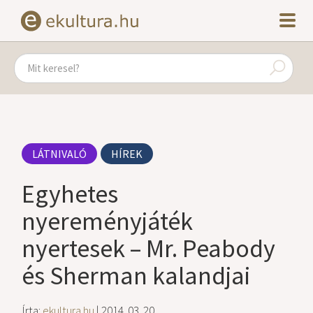
LÁTNIVALÓ
HÍREK
Egyhetes
nyereményjáték
nyertesek – Mr. Peabody
és Sherman kalandjai
Írta:
ekultura.hu
| 2014. 03. 20.