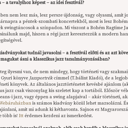
 – a tavalyihoz képest – az idei fesztivál?
ben nem lesz más, lesz persze újdonság, vagy olyasmi, amit jo
árnapra a péntek-szombati koncertekből, most is lesz Bohém
nek swingtáncosok a színpadon. Mi viszont a Bohém Ragtime Ja
csinálunk majd, hiszen a régi jazzt keresztezzük a modern h
gítségével.
iadványokat tudnál javasolni – a fesztivál előtti és az azt k
 magukat ásni a klasszikus jazz tanulmányozásában?
eteg ilyesmi van, de nem mindegy, hogy történeti vagy szakmai,
 Gyuri könyve
Jazzportrék
címmel (T.bálint Kiadó), de a legjob
téneti könyvek. Az általános jazztörténetet kevésbé ajánlom (
kus jazz csak viszonylag kis szeletet kap a tortából. Először
ans-i jazz, vagy éppen a swing alapjaival – akár történeti, ak
Webáruházban
is számos kiadvány közül lehet mazsolázni. É
jánlani, amit mi adunk ki kéthavonta. Sajnos ez Magyarország 
e több is!
Itt
érdemes kezdeni az ismerkedést.