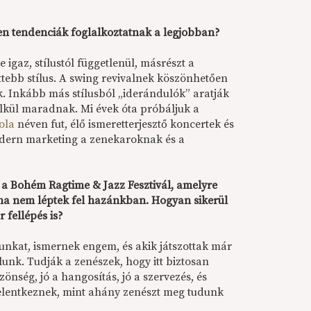
lyen tendenciák foglalkoztatnak a legjobban?
igaz, stílustól függetlenül, másrészt a
ettebb stílus. A swing revivalnek köszönhetően
k. Inkább más stílusból „iderándulók” aratják
élkül maradnak. Mi évek óta próbáljuk a
ola
néven fut, élő ismeretterjesztő koncertek és
modern marketing a zenekaroknak és a
a Bohém Ragtime & Jazz Fesztivál, amelyre
soha nem léptek fel hazánkban. Hogyan sikerül
 fellépés is?
unkat, ismernek engem, és akik játszottak már
lunk. Tudják a zenészek, hogy itt biztosan
zönség, jó a hangosítás, jó a szervezés, és
jelentkeznek, mint ahány zenészt meg tudunk