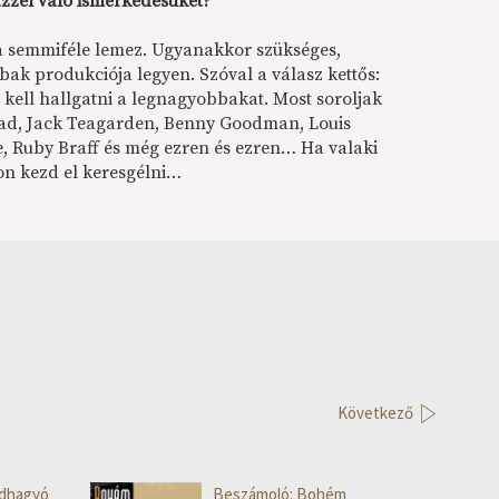
azzel való ismerkedésüket?
ja semmiféle lemez. Ugyanakkor szükséges,
ak produkciója legyen. Szóval a válasz kettős:
g kell hallgatni a legnagyobbakat. Most soroljak
erlad, Jack Teagarden, Benny Goodman, Louis
, Ruby Braff és még ezren és ezren… Ha valaki
on kezd el keresgélni…
Következő
dhagyó
Beszámoló: Bohém