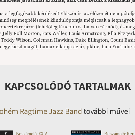
lemezeket javasolnál azoknak, akik csak kezdik a klasszikus j
ma a legfogósabb kérdésed! Először is: az élőzenét nem pótol
minőség megítélésének kiindulópontja mégiscsak a legnagyobb
oncertekre járni (lehetőleg táncolni is, ha van rá mód), és me
? Jelly Roll Morton, Fats Waller, Louis Armstrong, Ella Fitzg
, Teddy Wilson, Coleman Hawkins, Duke Ellington, Count Basie
a egy kicsit magát, hamar elkapja az ár, pláne, ha a YouTube-
KAPCSOLÓDÓ TARTALMAK
ohém Ragtime Jazz Band
további művei
Beszámoló: XXIV.
Beszámoló: Ren