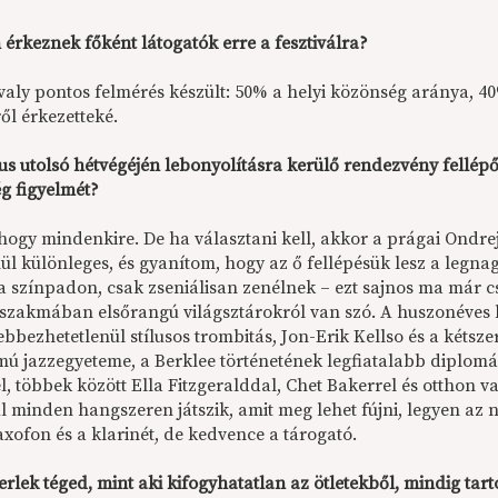
érkeznek főként látogatók erre a fesztiválra?
avaly pontos felmérés készült: 50% a helyi közönség aránya,
ől érkezetteké.
s utolsó hétvégéjén lebonyolításra kerülő rendezvény fellépői 
g figyelmét?
 hogy mindenkire. De ha választani kell, akkor a prágai Ond
enül különleges, és gyanítom, hogy az ő fellépésük lesz a leg
a színpadon, csak zseniálisan zenélnek – ezt sajnos ma már c
 szakmában elsőrangú világsztárokról van szó. A huszonéves h
bbezhetetlenül stílusos trombitás, Jon-Erik Kellso és a kétsz
mú jazzegyeteme, a Berklee történetének legfiatalabb diplomása
, többek között Ella Fitzgeralddal, Chet Bakerrel és otthon va
l minden hangszeren játszik, amit meg lehet fújni, legyen az 
xofon és a klarinét, de kedvence a tárogató.
erlek téged, mint aki kifogyhatatlan az ötletekből, mindig ta