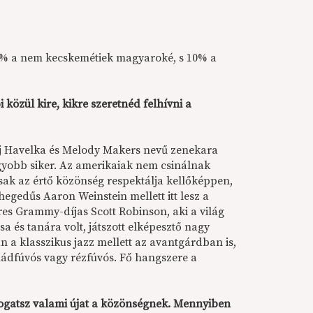
 40% a nem kecskemétiek magyaroké, s 10% a
közül kire, kikre szeretnéd felhívni a
rej Havelka és Melody Makers nevű zenekara
nagyobb siker. Az amerikaiak nem csinálnak
sak az értő közönség respektálja kellőképpen,
egedűs Aaron Weinstein mellett itt lesz a
eres Grammy-díjas Scott Robinson, aki a világ
 és tanára volt, játszott elképesztő nagy
n a klasszikus jazz mellett az avantgárdban is,
nádfúvós vagy rézfúvós. Fő hangszere a
rtogatsz valami újat a közönségnek. Mennyiben