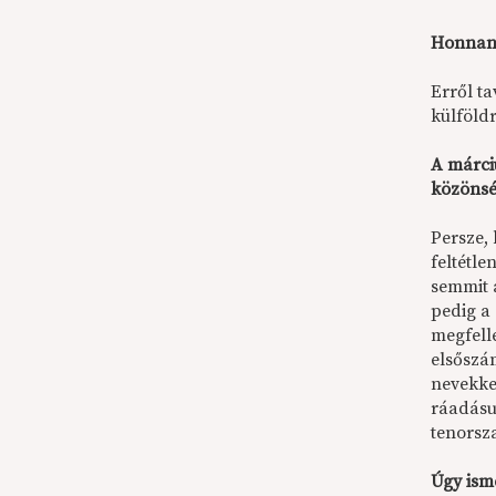
Honnan 
Erről t
külföldr
A márciu
közönsé
Persze,
feltétl
semmit 
pedig a
megfelle
elsőszá
nevekkel
ráadásu
tenorsza
Úgy ism