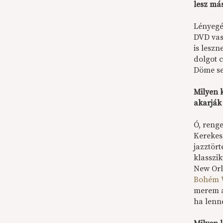
lesz más
Lényegé
DVD vas
is lesz
dolgot 
Döme se
Milyen k
akarják
Ó, reng
Kerekes
jazztör
klasszi
New Orle
Bohém 
merem a
ha lenn