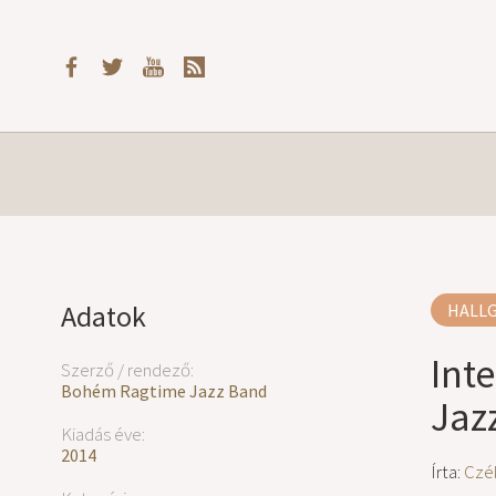
Adatok
HALL
Int
Szerző / rendező:
Bohém Ragtime Jazz Band
Jaz
Kiadás éve:
2014
Írta:
Czé