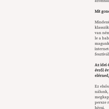
azonnal
Mit gond
Mindenü
klasszik
van ném
le a ba
magunk 
interne
fesztivá
Az idei
évről é
elérned
Ez első
nálunk, 
megkapjá
persze 
hívni.