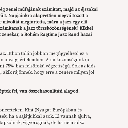
ég zenei műfajának számított, majd az éjszakai
ült. Napjainkra alapvetően megváltozott a
 mivoltát megtartotta, mára a jazz egy elit
 számítanak a jazz törzsközönségének? Kikkel
ett zenekar, a Bohém Ragtime Jazz Band hazai
gaz. Itthon talán jobban megfigyelhető ez a
an anyagi értelemben. A mi közönségünk (a
) 75%-ban felsőfokú végzettségű. Sok az idős
l, akik rájönnek, hogy erre a zenére milyen jól
ptek fel, van összehasonlítási alapod.
koncerteken. Kint (Nyugat-Európában és
k, ha a sajátjukkal azok. El vannak ájulva,
a tapsolnak, vigyorognak, de ha nem adsz