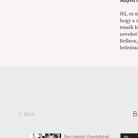
Milyen 
Hű, ez 
hogy a 
tessék k
neveket
Bellson
beleáss
B
Előző
Beszámoló: Gondolatok