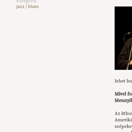
Kategória:
jazz / blues
lehet bu
Mivel f
Mennyib
Az itth
Ameriká
szépeke