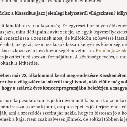
 ráadást, abbahagyják és boldogan hazamennek.
olsz a klasszikus jazz jelenlegi helyzetéről világszinten? Mi
tt kihalóban van a közönség. Ez egyrészt bármilyen élőzenére 
us jazz, mint dédapáink avítt zenéje, az egyik legveszélyeztet
i reneszánsza a zenének most, de külföldön ez kevéssé látszi
bérokat, az igazi jazzmuzsikusok lassan kenyér és közönség n
kis eszközeivel a jövő közönségét nevelni – ez
Bohém JazzIsk
tes jazztörténeti sorozat formájában. A közönségnevelés, a 
loknak is létkérdés.
 évben már 23. alkalommal kerül megrendezésre Kecskeméten 
vre olyan világsztárokat sikerül meghívnod, akik előtte még 
, hogy a sztárok éves koncertprogramjába beleférjen a magyar
sorban kapcsolatokon és jó hírnéven múlik. Ismerik a zenekar
mind vissza akarnak jönni, csupa szépet és jót terjesztenek ró
k, ami a szerződés szerint jár nekik, hogy itt biztosan jó a kö
remek a kaja. Nem csak szívesen jönnek, de sokkal többen is 