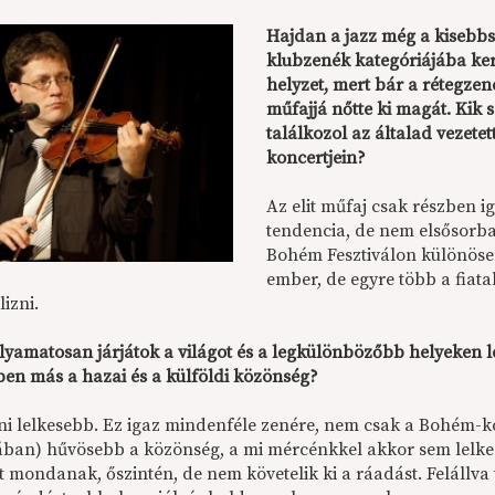
Hajdan a jazz még a kisebbs
klubzenék kategóriájába ker
helyzet, mert bár a rétegzene
műfajjá nőtte ki magát. Kik
találkozol az általad vezet
koncertjein?
Az elit műfaj csak részben i
tendencia, de nem elsősorb
Bohém Fesztiválon különösen
ember, de egyre több a fiata
lizni.
olyamatosan járjátok a világot és a legkülönbözőbb helyeken lé
en más a hazai és a külföldi közönség?
oni lelkesebb. Ez igaz mindenféle zenére, nem csak a Bohém-
ban) hűvösebb a közönség, a mi mércénkkel akkor sem lelkese
t mondanak, őszintén, de nem követelik ki a ráadást. Felállv