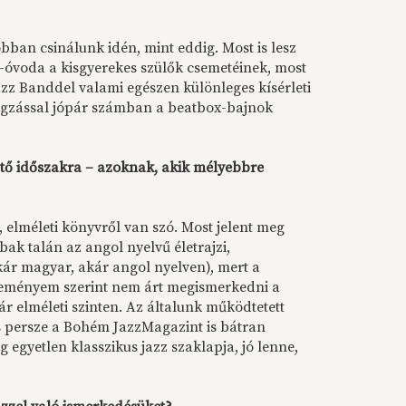
bban csinálunk idén, mint eddig. Most is lesz
-óvoda a kisgyerekes szülők csemetéinek, most
zz Banddel valami egészen különleges kísérleti
angzással jópár számban a beatbox-bajnok
övető időszakra – azoknak, akik mélyebbre
 elméleti könyvről van szó. Most jelent meg
bak talán az angol nyelvű életrajzi,
akár magyar, akár angol nyelven), mert a
 véleményem szerint nem árt megismerkedni a
ár elméleti szinten. Az általunk működtetett
s persze a Bohém JazzMagazint is bátran
egyetlen klasszikus jazz szaklapja, jó lenne,