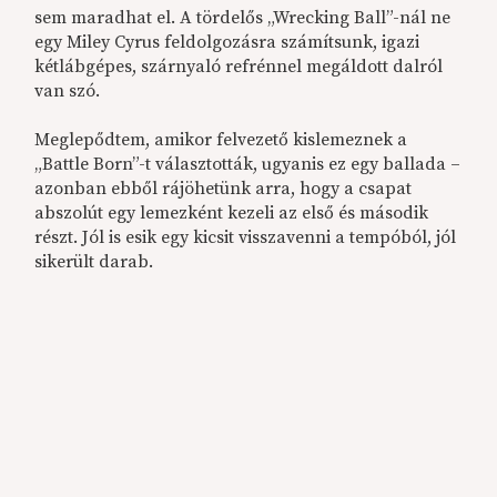
sem maradhat el. A tördelős „Wrecking Ball”-nál ne
egy Miley Cyrus feldolgozásra számítsunk, igazi
kétlábgépes, szárnyaló refrénnel megáldott dalról
van szó.
Meglepődtem, amikor felvezető kislemeznek a
„Battle Born”-t választották, ugyanis ez egy ballada –
azonban ebből rájöhetünk arra, hogy a csapat
abszolút egy lemezként kezeli az első és második
részt. Jól is esik egy kicsit visszavenni a tempóból, jól
sikerült darab.