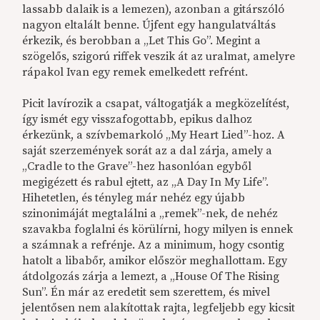
lassabb dalaik is a lemezen), azonban a gitárszóló
nagyon eltalált benne. Újfent egy hangulatváltás
érkezik, és berobban a „Let This Go”. Megint a
szögelős, szigorú riffek veszik át az uralmat, amelyre
rápakol Ivan egy remek emelkedett refrént.
Picit lavírozik a csapat, váltogatják a megközelítést,
így ismét egy visszafogottabb, epikus dalhoz
érkezünk, a szívbemarkoló „My Heart Lied”-hoz. A
saját szerzemények sorát az a dal zárja, amely a
„Cradle to the Grave”-hez hasonlóan egyből
megigézett és rabul ejtett, az „A Day In My Life”.
Hihetetlen, és tényleg már nehéz egy újabb
szinonimáját megtalálni a „remek”-nek, de nehéz
szavakba foglalni és körülírni, hogy milyen is ennek
a számnak a refrénje. Az a minimum, hogy csontig
hatolt a libabőr, amikor először meghallottam. Egy
átdolgozás zárja a lemezt, a „House Of The Rising
Sun”. Én már az eredetit sem szerettem, és mivel
jelentősen nem alakítottak rajta, legfeljebb egy kicsit