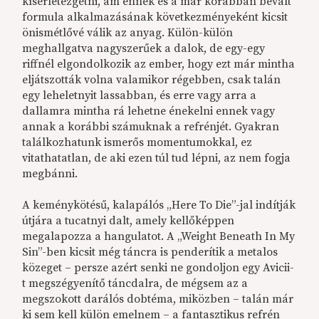
kísérletezgetni, ám ennek és a már korábban bevált
formula alkalmazásának következményeként kicsit
önismétlővé válik az anyag. Külön-külön
meghallgatva nagyszerűek a dalok, de egy-egy
riffnél elgondolkozik az ember, hogy ezt már mintha
eljátszották volna valamikor régebben, csak talán
egy leheletnyit lassabban, és erre vagy arra a
dallamra mintha rá lehetne énekelni ennek vagy
annak a korábbi számuknak a refrénjét. Gyakran
találkozhatunk ismerős momentumokkal, ez
vitathatatlan, de aki ezen túl tud lépni, az nem fogja
megbánni.
A keménykötésű, kalapálós „Here To Die”-jal indítják
útjára a tucatnyi dalt, amely kellőképpen
megalapozza a hangulatot. A „Weight Beneath In My
Sin”-ben kicsit még táncra is penderítik a metalos
közeget – persze azért senki ne gondoljon egy Avicii-
t megszégyenítő táncdalra, de mégsem az a
megszokott darálós dobtéma, miközben – talán már
ki sem kell külön emelnem – a fantasztikus refrén