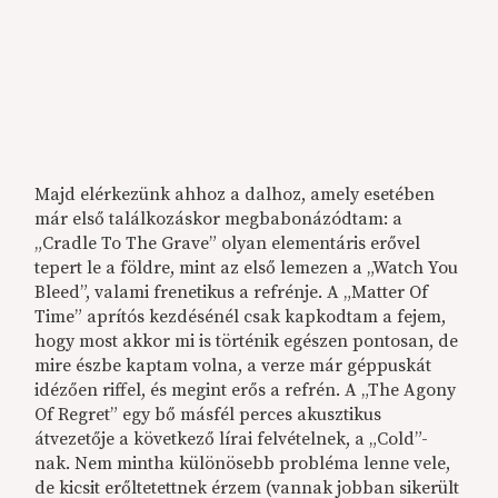
Majd elérkezünk ahhoz a dalhoz, amely esetében
már első találkozáskor megbabonázódtam: a
„Cradle To The Grave” olyan elementáris erővel
tepert le a földre, mint az első lemezen a „Watch You
Bleed”, valami frenetikus a refrénje. A „Matter Of
Time” aprítós kezdésénél csak kapkodtam a fejem,
hogy most akkor mi is történik egészen pontosan, de
mire észbe kaptam volna, a verze már géppuskát
idézően riffel, és megint erős a refrén. A „The Agony
Of Regret” egy bő másfél perces akusztikus
átvezetője a következő lírai felvételnek, a „Cold”-
nak. Nem mintha különösebb probléma lenne vele,
de kicsit erőltetettnek érzem (vannak jobban sikerült