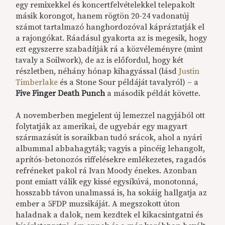
egy remixekkel és koncertfelvételekkel telepakolt
másik korongot, hanem rögtön 20-24 vadonatúj
számot tartalmazó hanghordozóval kápráztatják el
a rajongókat. Ráadásul gyakorta az is megesik, hogy
ezt egyszerre szabadítják rá a közvéleményre (mint
tavaly a Soilwork), de az is előfordul, hogy két
részletben, néhány hónap kihagyással (lásd
Justin
Timberlake
és a Stone Sour példáját tavalyról) – a
Five Finger Death Punch
a második példát követte.
A novemberben megjelent új lemezzel nagyjából ott
folytatják az amerikai, de ugyebár egy magyart
származásút is soraikban tudó srácok, ahol a nyári
albummal abbahagyták; vagyis a pincéig lehangolt,
aprítós-betonozós riffelésekre emlékezetes, ragadós
refréneket pakol rá Ivan Moody énekes. Azonban
pont emiatt válik egy kissé egysíkúvá, monotonná,
hosszabb távon unalmassá is, ha sokáig hallgatja az
ember a 5FDP muzsikáját. A megszokott úton
haladnak a dalok, nem kezdtek el kikacsintgatni és