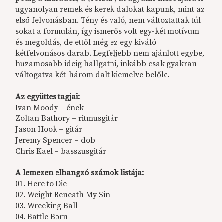
ugyanolyan remek és kerek dalokat kapunk, mint az
első felvonásban. Tény és való, nem változtattak túl
sokat a formulán, így ismerős volt egy-két motívum
és megoldás, de ettől még ez egy kiváló
kétfelvonásos darab. Legfeljebb nem ajánlott egybe,
huzamosabb ideig hallgatni, inkább csak gyakran
váltogatva két-három dalt kiemelve belőle.
Az együttes tagjai:
Ivan Moody – ének
Zoltan Bathory – ritmusgitár
Jason Hook – gitár
Jeremy Spencer – dob
Chris Kael – basszusgitár
A lemezen elhangzó számok listája:
01. Here to Die
02. Weight Beneath My Sin
03. Wrecking Ball
04. Battle Born