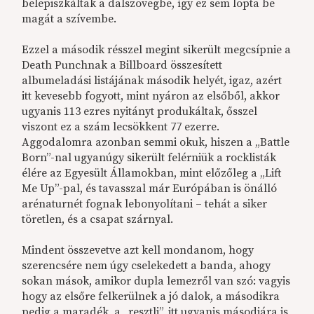
belepiszkáltak a dalszövegbe, így ez sem lopta be
magát a szívembe.
Ezzel a második résszel megint sikerült megcsípnie a
Death Punchnak a Billboard összesített
albumeladási listájának második helyét, igaz, azért
itt kevesebb fogyott, mint nyáron az elsőből, akkor
ugyanis 113 ezres nyitányt produkáltak, ősszel
viszont ez a szám lecsökkent 77 ezerre.
Aggodalomra azonban semmi okuk, hiszen a „Battle
Born”-nal ugyanúgy sikerült felérniük a rocklisták
élére az Egyesült Államokban, mint előzőleg a „Lift
Me Up”-pal, és tavasszal már Európában is önálló
arénaturnét fognak lebonyolítani – tehát a siker
töretlen, és a csapat szárnyal.
Mindent összevetve azt kell mondanom, hogy
szerencsére nem úgy cselekedett a banda, ahogy
sokan mások, amikor dupla lemezről van szó: vagyis
hogy az elsőre felkerülnek a jó dalok, a másodikra
pedig a maradék, a „resztli”, itt ugyanis másodjára is