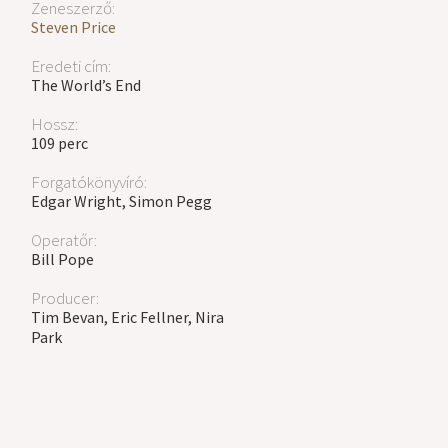
Zeneszerző:
Steven Price
Eredeti cím:
The World’s End
Hossz:
109 perc
Forgatókönyvíró:
Edgar Wright, Simon Pegg
Operatőr:
Bill Pope
Producer:
Tim Bevan, Eric Fellner, Nira
Park