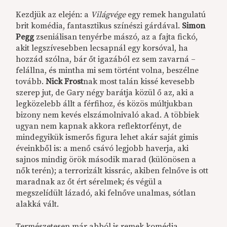
Kezdjük az elején: a
Világvége
egy remek hangulatú
brit komédia, fantasztikus színészi gárdával.
Simon
Pegg
zseniálisan tenyérbe mászó, az a fajta fickó,
akit legszívesebben lecsapnál egy korsóval, ha
hozzád szólna, bár őt igazából ez sem zavarná –
felállna, és mintha mi sem történt volna, beszélne
tovább.
Nick Frost
nak most talán kissé kevesebb
szerep jut, de Gary négy barátja közül ő az, aki a
legközelebb állt a férfihoz, és közös múltjukban
bizony nem kevés elszámolnivaló akad. A többiek
ugyan nem kapnak akkora reflektorfényt, de
mindegyikük ismerős figura lehet akár saját gimis
éveinkből is: a menő csávó legjobb haverja, aki
sajnos mindig örök második marad (különösen a
nők terén); a terrorizált kissrác, akiben felnőve is ott
maradnak az őt ért sérelmek; és végül a
megszelídült lázadó, aki felnőve unalmas, sótlan
alakká vált.
Természetesen már abból is remek komédia