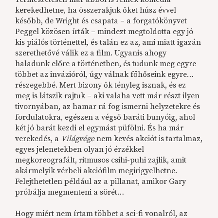
kerekedhetne, ha összerakjuk őket húsz évvel
később, de Wright és csapata – a forgatókönyvet
Peggel közösen írták – mindezt megtoldotta egy jó
kis piálós történettel, és talán ez az, ami miatt igazán
szerethetővé válik ez a film. Ugyanis ahogy
haladunk előre a történetben, és tudunk meg egyre
többet az invázióról, úgy válnak főhőseink egyre…
részegebbé. Mert bizony ők tényleg isznak, és ez
meg is látszik rajtuk – aki valaha vett már részt ilyen
tivornyában, az hamar rá fog ismerni helyzetekre és
fordulatokra, egészen a végső baráti bunyóig, ahol
két jó barát kezdi el egymást püfölni. És ha már
verekedés, a
Világvége
nem kevés akciót is tartalmaz,
egyes jelenetekben olyan jó érzékkel
megkoreografált, ritmusos csihi-puhi zajlik, amit
akármelyik vérbeli akciófilm megirigyelhetne.
Felejthetetlen például az a pillanat, amikor Gary
próbálja megmenteni a sörét…
Hogy miért nem írtam többet a sci-fi vonalról, az