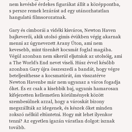
nem kevésbé érdekes figurákat állít a középpontba,
s persze remek lezárást ad egy utánozhatatlan
hangulatú filmsorozatnak.
Gary és cimborái a vidéki kisváros, Newton Haven
bajkeverői, akik utolsó gimis évükben végig akarnak
menni az úgynevezett Arany Úton, ami nem
kevesebb, mint tizenkét kocsmát foglal magába.
Végül azonban nem sikerül eljutniuk az utolsóig, ami
a The World’s End nevet viseli. Húsz évvel később
azonban Gary újra összeszedi a bandát, hogy végre
beteljesíthesse a kocsmatúrát, ám visszatérve
Newton Havenbe már nem ugyanaz a város fogadja
őket. És ez csak a kisebbik baj, ugyanis hamarosan
kifejezetten kellemetlen körülmények között
szembesülnek azzal, hogy a városkát bizony
megszállták az idegenek, és készek őket minden
zokszó nélkül eltüntetni. Hogy mit lehet ilyenkor
tenni? Az egyetlen igazán váratlan dolgot: isznak
tovább.