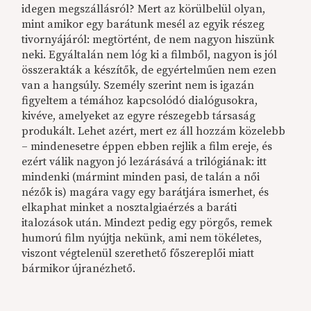
idegen megszállásról? Mert az körülbelül olyan,
mint amikor egy barátunk mesél az egyik részeg
tivornyájáról: megtörtént, de nem nagyon hiszünk
neki. Egyáltalán nem lóg ki a filmből, nagyon is jól
összerakták a készítők, de egyértelműen nem ezen
van a hangsúly. Személy szerint nem is igazán
figyeltem a témához kapcsolódó dialógusokra,
kivéve, amelyeket az egyre részegebb társaság
produkált. Lehet azért, mert ez áll hozzám közelebb
– mindenesetre éppen ebben rejlik a film ereje, és
ezért válik nagyon jó lezárásává a trilógiának: itt
mindenki (mármint minden pasi, de talán a női
nézők is) magára vagy egy barátjára ismerhet, és
elkaphat minket a nosztalgiaérzés a baráti
italozások után. Mindezt pedig egy pörgős, remek
humorú film nyújtja nekünk, ami nem tökéletes,
viszont végtelenül szerethető főszereplői miatt
bármikor újranézhető.