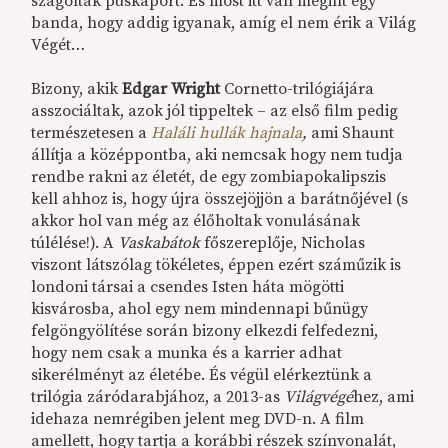
szagoltak puskaport. És most itt van megint egy
banda, hogy addig igyanak, amíg el nem érik a Világ
Végét…
Bizony, akik
Edgar Wright
Cornetto-trilógiájára
asszociáltak, azok jól tippeltek – az első film pedig
természetesen a
Haláli hullák hajnala
,
ami Shaunt
állítja a középpontba, aki nemcsak hogy nem tudja
rendbe rakni az életét, de egy zombiapokalipszis
kell ahhoz is, hogy újra összejöjjön a barátnőjével (s
akkor hol van még az élőholtak vonulásának
túlélése!). A
Vaskabátok
főszereplője, Nicholas
viszont látszólag tökéletes, éppen ezért száműzik is
londoni társai a csendes Isten háta mögötti
kisvárosba, ahol egy nem mindennapi bűnügy
felgöngyölítése során bizony elkezdi felfedezni,
hogy nem csak a munka és a karrier adhat
sikerélményt az életébe. És végül elérkeztünk a
trilógia záródarabjához, a 2013-as
Világvégé
hez, ami
idehaza nemrégiben jelent meg DVD-n. A film
amellett, hogy tartja a korábbi részek színvonalát,