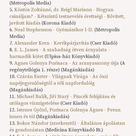
(Metropolis Media)
5.
Köntös Zoltánné, dr. Reigl Mariann - Hogyan
csináljam? - Kétszintű testnevelés érettségi - Bővített,
javított kiadás
(Korona Kiadó)
6.
Neal Stephenson - Gyémántkor I-II.
(Metropolis
Media)
7.
Alexander Kern - Kerékpárjavítás
(Cser Kiadó)
8.
E. L. James - A szabadság ötven árnyalata -
harmadik kötet
(Ulpius-ház Könyvkiadó)
9.
Agnes Golenya Purisaca - Az aranyasszony útja
(A
regénytrilógia 1. része) (Magánkiadás)
10.
Czárán Eszter - Világnak Virága - Az őszi
napéjegyenlőségtől a téli napfordulóig
(Magánkiadás)
11.
Michael Balík, Jiří Starý - Pincék felújítása és
utólagos vízszigetelése
(Cser Kiadó)
12.
Istenes Győző, Purisaca Golenya Ágnes - Perun
innen és túl
(Magánkiadás)
13.
Bokor Nándor (szerkesztő) - Általános ápolástan
és gondozástan
(Medicina Könyvkiadó Rt.)