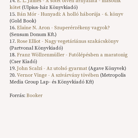
14.
E. L. James - A sötét ötven árnyalata - második
kötet
(Ulpius-ház Könyvkiadó)
15.
Bán Mór - Hunyadi: A holló háborúja - 6. könyv
(Gold Book)
16.
Elaine N. Aron - Szuperérzékeny vagyok?
(Sensum Donum Kft.)
17.
Rose Elliot - Nagy vegetáriánus szakácskönyv
(Partvonal Könyvkiadó)
18.
Franz Wöllzenmüller - Futólépésben a maratonig
(Cser Kiadó)
19.
John Scalzi - Az utolsó gyarmat
(Agave Könyvek)
20.
Vernor Vinge - A szivárvány tövében
(Metropolis
Media Group Lap- és Könyvkiadó Kft)
Forrás:
Booker