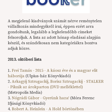
A megjelenő kiadványok számát nézve reménytelen
vállalkozás mindegyikről írni, éppen ezért arra
gondoltunk, legalább a legkelendőbb címeket
felsoroljuk. A lista az adott hónap eladásai alapján
készül, és szándékosan nem kategóriákra bontva
adjuk közre.
2013. októberi lista
1.
Frei Tamás - 2015 - A káosz éve és a magyar elit
háborúja
(Ulpius-ház Könyvkiadó)
2.
Arkagyij Sztrugackij, Borisz Sztrugackij - STALKER
- Piknik az árokparton (DVD melléklettel)
(Metropolis Media)
3.
Nógrádi Gábor - Gyerünk haza!
(Móra Ferenc
Ifjúsági Könyvkiadó)
4.
Robert A. Heinlein - A Hold börtönében