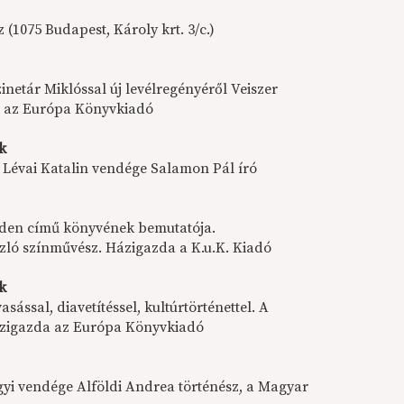
(1075 Budapest, Károly krt. 3/c.)
inetár Miklóssal új levélregényéről Veiszer
a az Európa Könyvkiadó
ök
 Lévai Katalin vendége Salamon Pál író
t Éden című könyvének bemutatója.
ló színművész. Házigazda a K.u.K. Kiadó
ök
ással, diavetítéssel, kultúrtörténettel. A
Házigazda az Európa Könyvkiadó
yi vendége Alföldi Andrea történész, a Magyar