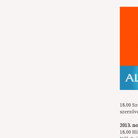
18.00 Sz
szerzőv
2013. n
18.00 H