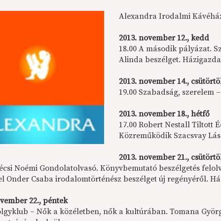
Alexandra Irodalmi Kávéház 
2013. november 12., kedd
18.00 A második pályázat. Sz
Alinda beszélget. Házigazd
2013. november 14., csütört
19.00 Szabadság, szerelem –
2013. november 18., hétfő
17.00 Robert Nestall Tiltot
Közreműködik Szacsvay Lász
2013. november 21., csütört
écsi Noémi Gondolatolvasó. Könyvbemutató beszélgetés felolvas
el Onder Csaba irodalomtörténész beszélget új regényéről. 
ovember 22., péntek
ölgyklub – Nők a közéletben, nők a kultúrában. Tomana Györg