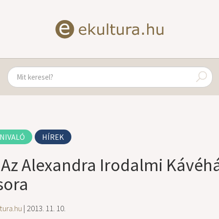
NIVALÓ
HÍREK
: Az Alexandra Irodalmi Kávéh
ora
tura.hu
| 2013. 11. 10.