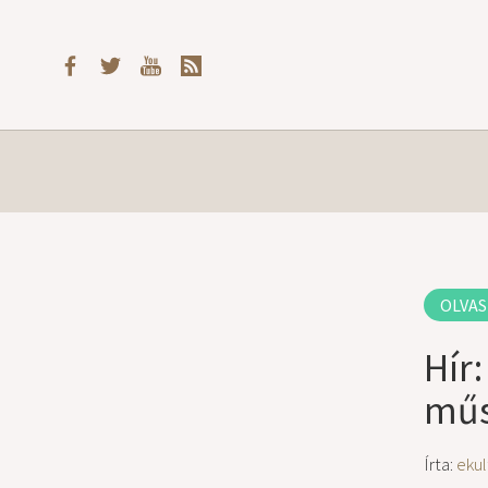
OLVAS
Hír
műs
Írta:
ekul