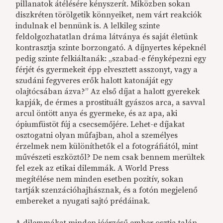
pillanatok átélésére kényszerít. Miközben sokan
diszkréten törölgetik könnyeiket, nem várt reakciók
indulnak el bennünk is. A lelkileg szinte
feldolgozhatatlan dráma látványa és saját életünk
kontrasztja szinte borzongató. A díjnyertes képeknél
pedig szinte felkiáltanák: „szabad-e fényképezni egy
férjét és gyermekeit épp elvesztett asszonyt, vagy a
szudáni fegyveres erők halott katonáját egy
olajtócsában ázva?” Az első díjat a halott gyerekek
kapják, de érmes a prostituált gyászos arca, a savval
arcul öntött anya és gyermeke, és az apa, aki
ópiumfüstöt fúj a csecsemőjére. Lehet-e díjakat
osztogatni olyan műfajban, ahol a személyes
érzelmek nem különíthetők el a fotográfiától, mint
művészeti eszköztől? De nem csak bennem merültek
fel ezek az etikai dilemmák. A World Press
megítélése nem minden esetben pozitív, sokan
tartják szenzációhajhásznak, és a fotón megjelenő
embereket a nyugati sajtó prédáinak.
A dilemmákat minden jóérzésű ember osztja talán,