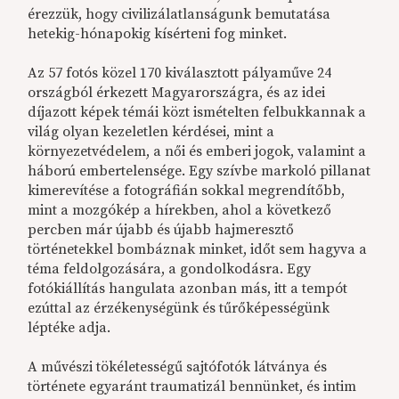
érezzük, hogy civilizálatlanságunk bemutatása
hetekig-hónapokig kísérteni fog minket.
Az 57 fotós közel 170 kiválasztott pályaműve 24
országból érkezett Magyarországra, és az idei
díjazott képek témái közt ismételten felbukkannak a
világ olyan kezeletlen kérdései, mint a
környezetvédelem, a női és emberi jogok, valamint a
háború embertelensége. Egy szívbe markoló pillanat
kimerevítése a fotográfián sokkal megrendítőbb,
mint a mozgókép a hírekben, ahol a következő
percben már újabb és újabb hajmeresztő
történetekkel bombáznak minket, időt sem hagyva a
téma feldolgozására, a gondolkodásra. Egy
fotókiállítás hangulata azonban más, itt a tempót
ezúttal az érzékenységünk és tűrőképességünk
léptéke adja.
A művészi tökéletességű sajtófotók látványa és
története egyaránt traumatizál bennünket, és intim