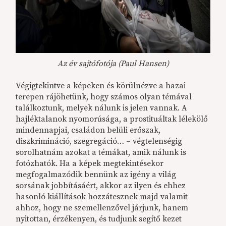
Az év sajtófotója (Paul Hansen)
Végigtekintve a képeken és körülnézve a hazai
terepen rájöhetünk, hogy számos olyan témával
találkoztunk, melyek nálunk is jelen vannak. A
hajléktalanok nyomorúsága, a prostituáltak lélekölő
mindennapjai, családon belüli erőszak,
diszkrimináció, szegregáció… – végtelenségig
sorolhatnám azokat a témákat, amik nálunk is
fotózhatók. Ha a képek megtekintésekor
megfogalmazódik bennünk az igény a világ
sorsának jobbításáért, akkor az ilyen és ehhez
hasonló kiállítások hozzátesznek majd valamit
ahhoz, hogy ne szemellenzővel járjunk, hanem
nyitottan, érzékenyen, és tudjunk segítő kezet