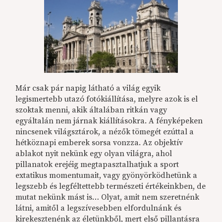
Már csak pár napig látható a világ egyik
legismertebb utazó fotókiállítása, melyre azok is el
szoktak menni, akik általában ritkán vagy
egyáltalán nem járnak kiállításokra. A fényképeken
nincsenek világsztárok, a nézők tömegét ezúttal a
hétköznapi emberek sorsa vonzza. Az objektív
ablakot nyit nekünk egy olyan világra, ahol
pillanatok erejéig megtapasztalhatjuk a sport
extatikus momentumait, vagy gyönyörködhetünk a
legszebb és legféltettebb természeti értékeinkben, de
mutat nekünk mást is… Olyat, amit nem szeretnénk
látni, amitől a legszívesebben elfordulnánk és
kirekesztenénk az életünkből, mert első pillantásra