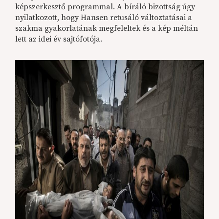
képszerkesztő programmal. A bíráló bizottság úgy
nyilatkozott, hogy Hansen retusáló változtatásai a
szakma gyakorlatának megfeleltek és a kép méltán
lett az idei év sajtófotója.