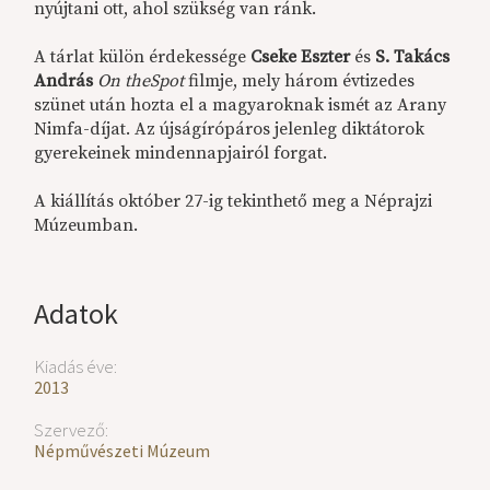
nyújtani ott, ahol szükség van ránk.
A tárlat külön érdekessége
Cseke Eszter
és
S.
Takács
András
On theSpot
filmje, mely három évtizedes
szünet után hozta el a magyaroknak ismét az Arany
Nimfa-díjat. Az újságírópáros jelenleg diktátorok
gyerekeinek mindennapjairól forgat.
A kiállítás október 27-ig tekinthető meg a Néprajzi
Múzeumban.
Adatok
Kiadás éve:
2013
Szervező:
Népművészeti Múzeum