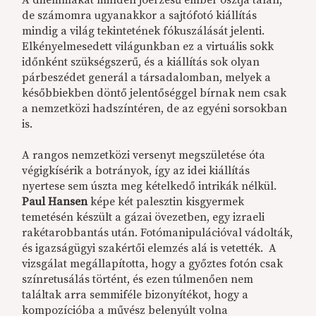
de számomra ugyanakkor a sajtófotó kiállítás
mindig a világ tekintetének fókuszálását jelenti.
Elkényelmesedett világunkban ez a virtuális sokk
időnként szükségszerű, és a kiállítás sok olyan
párbeszédet generál a társadalomban, melyek a
későbbiekben döntő jelentőséggel bírnak nem csak
a nemzetközi hadszíntéren, de az egyéni sorsokban
is.
A rangos nemzetközi versenyt megszületése óta
végigkísérik a botrányok, így az idei kiállítás
nyertese sem úszta meg kételkedő intrikák nélkül.
Paul Hansen
képe két palesztin kisgyermek
temetésén készült a gázai övezetben, egy izraeli
rakétarobbantás után. Fotómanipulációval vádolták,
és igazságügyi szakértői elemzés alá is vetették. A
vizsgálat megállapította, hogy a győztes fotón csak
színretusálás történt, és ezen túlmenően nem
találtak arra semmiféle bizonyítékot, hogy a
kompozícióba a művész belenyúlt volna