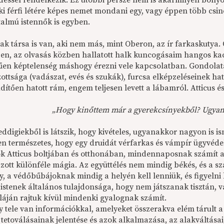
déssel rendelkezik. Ez utóbbi persze nem is akármilyen bonyod
aki férfi létére képes nemet mondani egy, vagy éppen több csi
almú istennők is egyben.
nak társa is van, aki nem más, mint Oberon, az ír farkaskuty
en, az olvasás közben hallatott halk kuncogásaim hangos kaca
űen képtelenség máshogy érezni vele kapcsolatban. Gondolata
ottsága (vadászat, evés és szukák), furcsa elképzeléseinek ha
dítően hatott rám, engem teljesen levett a lábamról. Atticus é
„Hogy kinőttem már a gyerekcsínyekből? Ugyan! E
eddigiekből is látszik, hogy kivételes, ugyanakkor nagyon is i
n természetes, hogy egy druidát vérfarkas és vámpír ügyvédek
ók Atticus boltjában és otthonában, mindennaposnak számít a 
zott különféle mágia. Az együttélés nem mindig békés, és a 
y, a védőbűbájoknak mindig a helyén kell lenniük, és figyelni 
Az istenek általános tulajdonsága, hogy nem játszanak tisztán
láján rajtuk kívül mindenki gyalognak számít.
 tele van információkkal, amelyeket összerakva elém tárult a jó
 tetoválásainak jelentése és azok alkalmazása, az alakváltásai