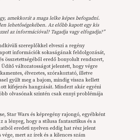
gy, amekkorát a maga lelke képes befogadni.
en lehetőségekében. Az előbb kapott egy kis
ezzel az információval? Tagadja vagy elfogadja?”
dkívüli szereplőkkel elveszi a regény
apott információk sokaságának feldolgozását,
 és összetettségéből eredő bonyolult rendszert,
 Üdítő változatosságot jelentett, hogy végre
mentes, élvezetes, szórakoztató, illetve
sel gyűlt meg a bajom, mindig vissza kellett
tt kifejezés hangzását. Mindezt akár egyéni
bb olvasónak szintén csak ennyi problémája
se, Star Wars és képregény rajongó, egyébként
z a lényeg, hogy a stílusa fantasztikus és a
atból eredeti nyelven eddig hat rész jelent
 vége, mert az írek és a kilences szám