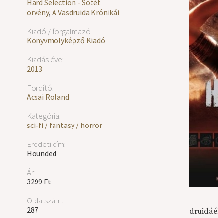
Hard Selection - Sötét
örvény
,
A Vasdruida Krónikái
Kiadó / forgalmazó:
Könyvmolyképző Kiadó
Kiadás éve:
2013
Fordító:
Acsai Roland
Kategória:
sci-fi / fantasy / horror
Eredeti cím:
Hounded
Ár:
3299 Ft
Oldalszám:
287
druidáé