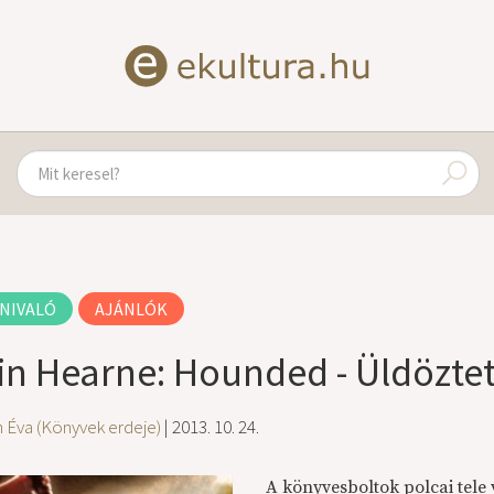
NIVALÓ
AJÁNLÓK
in Hearne: Hounded - Üldözte
 Éva (Könyvek erdeje)
| 2013. 10. 24.
A könyvesboltok polcai tele