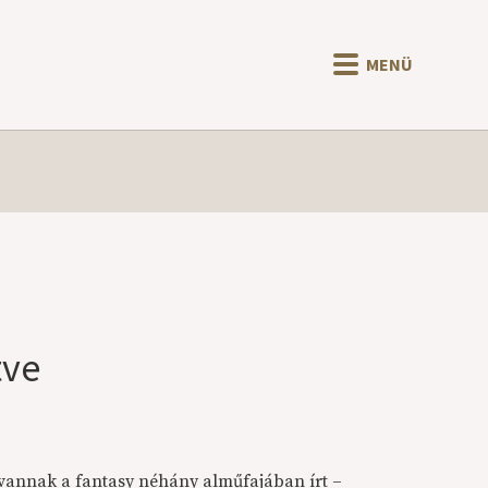
MENÜ
tve
 vannak a fantasy néhány alműfajában írt –