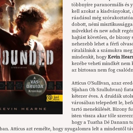
többnyire paranormális és y
kell azokat a kiadványokat
ráadásul még szórakoztatóak
dobott, némi misztikusságga
művekkel és new adult regén
hajtást követően, de bizony
nehezebb lehet a férfi olva
rátalálniuk a számukra megf
mindenkit, hogy
Kevin Hear
kezébe veheti mindkét nem kép
az biztosan nem fog csalódn
Atticus O’Sullivan, azaz ere
Sijahan Oh Szulluhvan) fiata
kétezer éves. A druidák utol
városában telepedett le, be
tartó menekülését. Bizony fu
isten vissza akar tőle szerez
hogy a Tuatha Dé Danann tu
ban. Atticus azt remélte, hogy nyugalomra lelt a mindentől tá