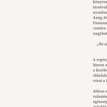
könyves
társával
azonban
Amíg At
Danann 
csatára 
nagyhat
„Ha a
A regén
hiszen a
a kezébe
oldalaka
várni a 
Atticus
valamin
egészsé