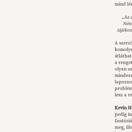
mind lé
„Az 
Néme
tájékoz
A szerz
komolys
átláthat
a renget
olyan u
mindezek
lapozno
problém
lesz a r
Kevin H
pedig im
fantáziá
meg, ill