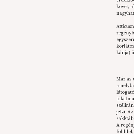
érdeklő
követ, 
nagyhat
Atticus
regényb
egyszer
korlátoz
kánja) ü
Már az 
amelybe
látogat
alkalma
szélirán
jelzi. 
sakktáb
A regény
földdel,