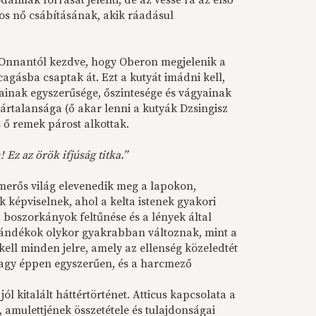
almak forrását jelenti, de az vesse rá az első
nos nő csábításának, akik ráadásul
a. Onnantól kezdve, hogy Oberon megjelenik a
gásba csaptak át. Ezt a kutyát imádni kell,
inak egyszerűsége, őszintesége és vágyainak
tártalansága (ő akar lenni a kutyák Dzsingisz
s ő remek párost alkottak.
z az örök ifjúság titka.”
smerős világ elevenedik meg a lapokon,
 képviselnek, ahol a kelta istenek gyakori
boszorkányok feltűnése és a lények által
szándékok olykor gyakrabban változnak, mint a
kell minden jelre, amely az ellenség közeledtét
, vagy éppen egyszerűen, és a harcmező
l kitalált háttértörténet. Atticus kapcsolata a
, amulettjének összetétele és tulajdonságai