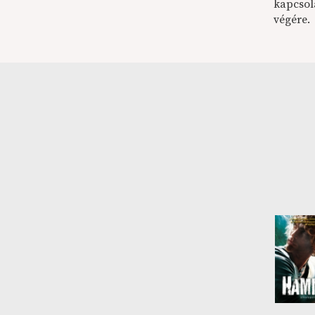
kapcsola
végére.