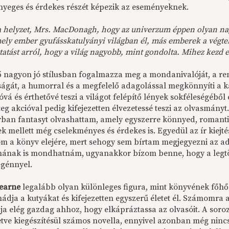
nyeges és érdekes részét képezik az eseményeknek.
a helyzet, Mrs. MacDonagh, hogy az univerzum éppen olyan na
ly ember gyufásskatulyányi világban él, más emberek a végtel
tatást arról, hogy a világ nagyobb, mint gondolta. Mihez kezd 
ő nagyon jó stílusban fogalmazza meg a mondanivalóját, a ren
ágát, a humorral és a megfelelő adagolással megkönnyíti a k
óvá és érthetővé teszi a világot felépítő lények sokféleségéből
eg akcióval pedig kifejezetten élvezetessé teszi az olvasmányt.
rban fantasyt olvashattam, amely egyszerre könnyed, romantika
 mellett még cselekményes és érdekes is. Egyedül az ír kiejtés
m a könyv elejére, mert sehogy sem bírtam megjegyezni az ado
ának is mondhatnám, ugyanakkor bízom benne, hogy a legtö
egénnyel.
earne
legalább olyan különleges figura, mint könyvének főhő
ádja a kutyákat és kifejezetten egyszerű életet él. Számomra a
ja elég gazdag ahhoz, hogy elkápráztassa az olvasóit. A soroz
etve kiegészítésül számos novella, ennyivel azonban még nincs