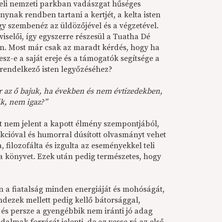
zeli nemzeti parkban vadászgat hűséges
nynak rendben tartani a kertjét, a kelta isten
y szembenéz az üldözőjével és a végzetével.
iselői, így egyszerre részesül a Tuatha Dé
. Most már csak az maradt kérdés, hogy ha
lesz-e a saját ereje és a támogatók segítsége a
 rendelkező isten legyőzéséhez?
r az ő bajuk, ha években és nem évtizedekben,
k, nem igaz?”
 nem jelent a kapott élmény szempontjából,
 akcióval és humorral dúsított olvasmányt vehet
 filozofálta és izgulta az eseményekkel teli
 a könyvet. Ezek után pedig természetes, hogy
n a fiatalság minden energiáját és mohóságát,
dezek mellett pedig kellő bátorsággal,
 és persze a gyengébbik nem iránti jó adag