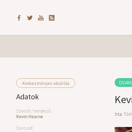
OLVAS
Kedvezményes vásárlás
Adatok
Kev
Szerző / rendező:
Írta:
Tóth
Kevin Hearne
Sorozat: