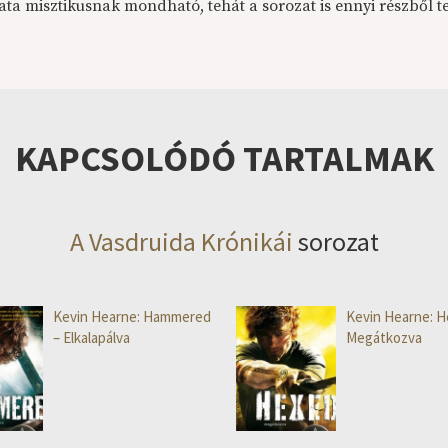
ta misztikusnak mondható, tehát a sorozat is ennyi részből te
KAPCSOLÓDÓ TARTALMAK
A Vasdruida Krónikái
sorozat
Kevin Hearne: Hammered
Kevin Hearne: H
– Elkalapálva
Megátkozva