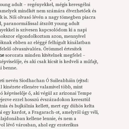
oung adult – regényekkel, mégis keresgélni
, amelyek mindkét nem számára élvezhetőek és
 is. Női olvasó lévén a nagy tömegben piacra
l, paranormálissal átszőtt young adult
yekkel is szívesen kapcsolódom ki a napi
 sokszor elgondolkoztam azon, mennyivel
sóknak ebben az eléggé felhígult kínálatban
elelő olvasnivalóra. Örömmel értesítek
ne
sorozata minden kitételnek megfelel –
viselője, és aki csak kicsit is kedveli a műfajt,
i benne.
deti nevén Siodhachan Ó Suileabháin (ejtsd:
l kinézete ellenére valamivel több, mint
só képviselője ő, aki végül az arizonai Tempe
fejezve ezzel hosszú évszázadokon keresztül
tnia és bujkálnia kellett, mert egy dühös kelta
ni egy kardot, a Fragarach-ot, amelyről úgy véli,
lajdonában kellene lennie, és nem a
vol lévő városban, ahol egy ezoterikus