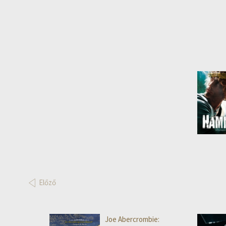
Előző
Joe Abercrombie: