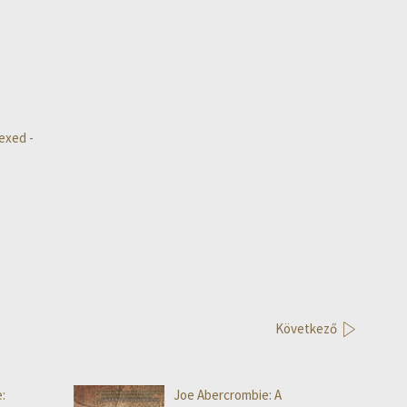
exed -
Következő
:
Joe Abercrombie: A