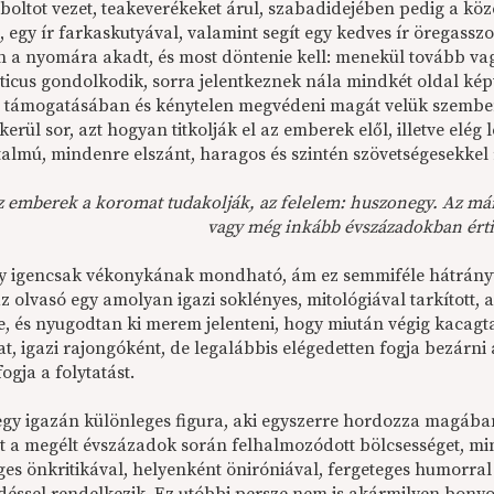
boltot vezet, teakeverékeket árul, szabadidejében pedig a kö
, egy ír farkaskutyával, valamint segít egy kedves ír öregasszo
 a nyomára akadt, és most döntenie kell: menekül tovább vag
ticus gondolkodik, sorra jelentkeznek nála mindkét oldal képv
támogatásában és kénytelen megvédeni magát velük szemben
kerül sor, azt hogyan titkolják el az emberek elől, illetve elég 
almú, mindenre elszánt, haragos és szintén szövetségesekkel
z emberek a koromat tudakolják, az felelem: huszonegy. Az má
vagy még inkább évszázadokban érti
y igencsak vékonykának mondható, ám ez semmiféle hátrányt
z olvasó egy amolyan igazi soklényes, mitológiával tarkított,
, és nyugodtan ki merem jelenteni, hogy miután végig kacagta,
t, igazi rajongóként, de legalábbis elégedetten fogja bezárni
fogja a folytatást.
 egy igazán különleges figura, aki egyszerre hordozza magába
t a megélt évszázadok során felhalmozódott bölcsességet, min
ges önkritikával, helyenként öniróniával, fergeteges humorral