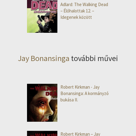
Adlard: The Walking Dead
– Élőhalottak 12. –
Idegenek között
Jay Bonansinga
további művei
Robert Kirkman - Jay
Bonansinga: A kormányzó
bukása II.
Robert Kirkman – Jay