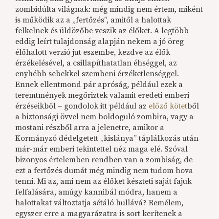
zombidúlta világnak: még mindig nem értem, miként
is működik az a „fertőzés”, amitől a halottak
felkelnek és üldözőbe veszik az élőket. A legtöbb
eddig leírt tulajdonság alapján nekem a jó öreg
élőhalott verzió jut eszembe, kezdve az élők
érzékelésével, a csillapíthatatlan éhséggel, az
enyhébb sebekkel szembeni érzéketlenséggel.
Ennek ellentmond pár apróság, például ezek a
teremtmények megőriztek valamit eredeti emberi
érzéseikből – gondolok itt például az
előző kötet
ből
a biztonsági övvel nem boldoguló zombira, vagy a
mostani részből arra a jelenetre, amikor a
Kormányzó dédelgetett „kislánya” táplálkozás után
már-már emberi tekintettel néz maga elé. Szóval
bizonyos értelemben rendben van a zombiság, de
ezt a fertőzés dumát még mindig nem tudom hova
tenni. Mi az, ami nem az élőket készteti saját fajuk
felfalására, amúgy kannibál módra, hanem a
halottakat változtatja sétáló hullává? Remélem,
egyszer erre a magyarázatra is sort kerítenek a