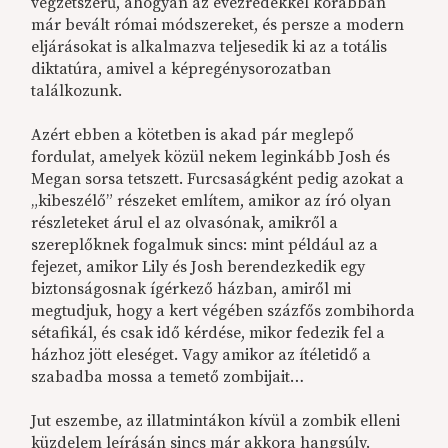
végzetszerű, ahogyan az évezredekkel korábban
már bevált római módszereket, és persze a modern
eljárásokat is alkalmazva teljesedik ki az a totális
diktatúra, amivel a képregénysorozatban
találkozunk.
Azért ebben a kötetben is akad pár meglepő
fordulat, amelyek közül nekem leginkább Josh és
Megan sorsa tetszett. Furcsaságként pedig azokat a
„kibeszélő” részeket említem, amikor az író olyan
részleteket árul el az olvasónak, amikről a
szereplőknek fogalmuk sincs: mint például az a
fejezet, amikor Lily és Josh berendezkedik egy
biztonságosnak ígérkező házban, amiről mi
megtudjuk, hogy a kert végében százfős zombihorda
sétafikál, és csak idő kérdése, mikor fedezik fel a
házhoz jött eleséget. Vagy amikor az ítéletidő a
szabadba mossa a temető zombijait…
Jut eszembe, az illatmintákon kívül a zombik elleni
küzdelem leírásán sincs már akkora hangsúly.