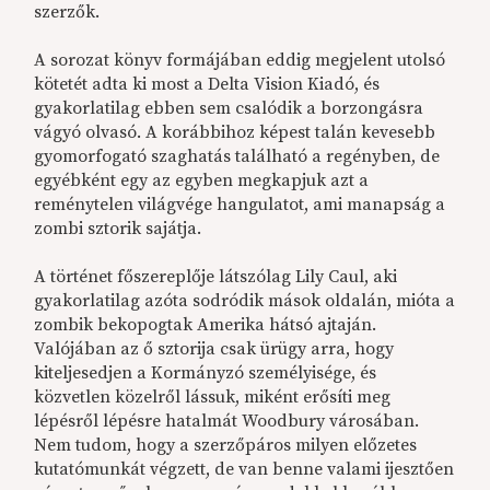
szerzők.
A sorozat könyv formájában eddig megjelent utolsó
kötetét adta ki most a Delta Vision Kiadó, és
gyakorlatilag ebben sem csalódik a borzongásra
vágyó olvasó. A korábbihoz képest talán kevesebb
gyomorfogató szaghatás található a regényben, de
egyébként egy az egyben megkapjuk azt a
reménytelen világvége hangulatot, ami manapság a
zombi sztorik sajátja.
A történet főszereplője látszólag Lily Caul, aki
gyakorlatilag azóta sodródik mások oldalán, mióta a
zombik bekopogtak Amerika hátsó ajtaján.
Valójában az ő sztorija csak ürügy arra, hogy
kiteljesedjen a Kormányzó személyisége, és
közvetlen közelről lássuk, miként erősíti meg
lépésről lépésre hatalmát Woodbury városában.
Nem tudom, hogy a szerzőpáros milyen előzetes
kutatómunkát végzett, de van benne valami ijesztően