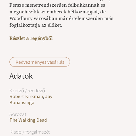
Persze menetrendszerűen felbukkannak és
megnehezítik az emberek hétköznapjait, de
Woodbury városában már értelemszerűen más
foglalkoztatja az élőket.
Részlet a regényből
Kedvezményes vásárlás
Adatok
Szerző / rendező:
Robert Kirkman
,
Jay
Bonansinga
Sorozat:
The Walking Dead
Kiadó / forgalmazó: