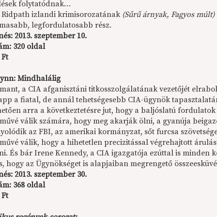
ések folytatódnak…
 Ridpath izlandi krimisorozatának
(Sűrű árnyak, Fagyos múlt)
lmasabb, legfordulatosabb rész.
nés:
2013. szeptember 10.
ám: 320 oldal
 Ft
lynn: Mindhalálig
mant, a CIA afganisztáni titkosszolgálatának vezetőjét elrabol
app a fiatal, de annál tehetségesebb CIA-ügynök tapasztalat
etően arra a következtetésre jut, hogy a baljóslatú fordulato
lművé válik számára, hogy meg akarják ölni, a gyanúja beigaz
olódik az FBI, az amerikai kormányzat, sőt furcsa szövetséges
művé válik, hogy a hihetetlen precizitással végrehajtott árul
zni. És bár Irene Kennedy, a CIA igazgatója ezúttal is minden
s, hogy az Ügynökséget is alapjaiban megrengető összeesküvés 
nés: 2013. szeptember 30.
ám: 368 oldal
 Ft