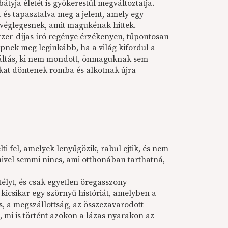
tyja életét is gyökerestül megváltoztatja.
t és tapasztalva meg a jelent, amely egy
 véglegesnek, amit magukénak hittek.
tzer-díjas író regénye érzékenyen, tűpontosan
pnek meg leginkább, ha a világ kifordul a
ykiáltás, ki nem mondott, önmaguknak sem
gokat döntenek romba és alkotnak újra
i fel, amelyek lenyűgözik, rabul ejtik, és nem
ivel semmi nincs, ami otthonában tarthatná,
télyt, és csak egyetlen öregasszony
t kicsikar egy szörnyű históriát, amelyben a
, a megszállottság, az összezavarodott
 mi is történt azokon a lázas nyarakon az