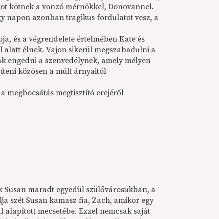
ságot kötnek a vonzó mérnökkel, Donovannel.
egy napon azonban tragikus fordulatot vesz, a
pja, és a végrendelete értelmében Kate és
 alatt élnek. Vajon sikerül megszabadulni a
nak engedni a szenvedélynek, amely mélyen
íteni közösen a múlt árnyaitól
a megbocsátás megtisztító erejéről
uk Susan maradt egyedül szülővárosukban, a
lja szét Susan kamasz fia, Zach, amikor egy
l alapított mecsetébe. Ezzel nemcsak saját