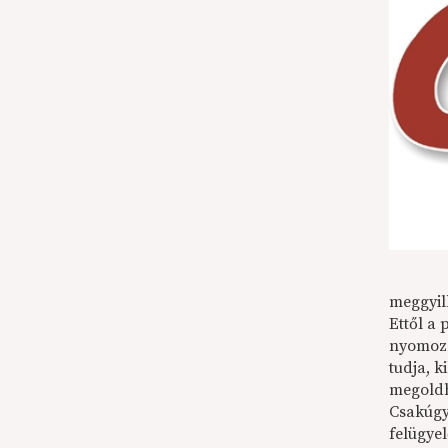
meggyil
Ettől a 
nyomozó 
tudja, 
megoldh
Csakúgy
felügye