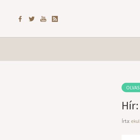
OLVAS
Hír
Írta:
ekul