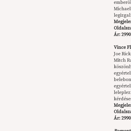
emberöl
Michael
legizga
Megjele
Oldalsz
Ár: 2990
Vince F
Joe Rick
Mitch R
köszönh
egyérte
belebony
egyértel
leleple
kérdése
Megjele
Oldalsz
Ár: 2990