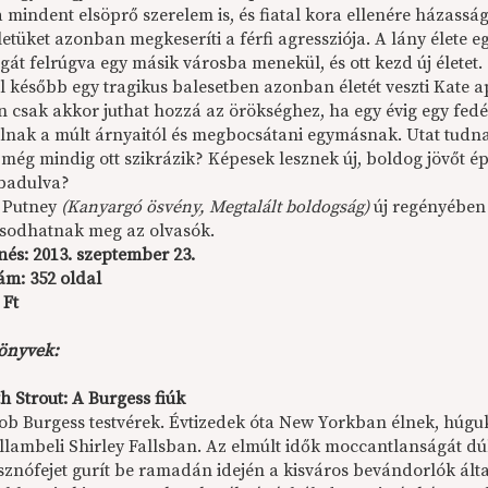
 a mindent elsöprő szerelem is, és fiatal kora ellenére házas
etüket azonban megkeseríti a férfi agressziója. A lány élete 
át felrúgva egy másik városba menekül, és ott kezd új életet.
l később egy tragikus balesetben azonban életét veszti Kate a
 csak akkor juthat hozzá az örökséghez, ha egy évig egy fedél
talnak a múlt árnyaitól és megbocsátani egymásnak. Utat tud
még mindig ott szikrázik? Képesek lesznek új, boldog jövőt ép
badulva?
 Putney
(Kanyargó ösvény, Megtalált boldogság)
új regényében 
sodhatnak meg az olvasók.
nés: 2013. szeptember 23.
ám: 352 oldal
 Ft
önyvek:
h Strout: A Burgess fiúk
Bob Burgess testvérek. Évtizedek óta New Yorkban élnek, húg
llambeli Shirley Fallsban. Az elmúlt idők moccantlanságát dú
isznófejet gurít be ramadán idején a kisváros bevándorlók álta