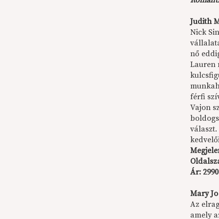
Romanti
Judith 
Nick Si
vállala
nő eddig
Lauren n
kulcsfi
munkahe
férfi sz
Vajon sz
boldog
választ.
kedvelő
Megjele
Oldalsz
Ár: 2990
Mary Jo
Az elra
amely a