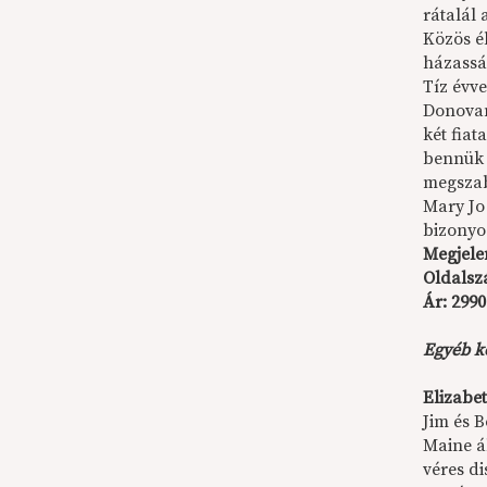
rátalál
Közös él
házasság
Tíz évve
Donovan
két fia
bennük 
megsza
Mary Jo
bizonyo
Megjele
Oldalsz
Ár: 2990
Egyéb k
Elizabet
Jim és 
Maine á
véres d