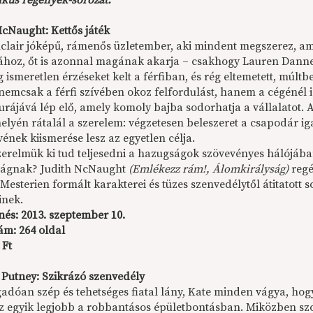
kus regények-sorozat:
McNaught: Kettős játék
nclair jóképű, rámenős üzletember, aki mindent megszerez, am
tához, őt is azonnal magának akarja – csakhogy Lauren Dan
 ismeretlen érzéseket kelt a férfiban, és rég eltemetett, múltbe
emcsak a férfi szívében okoz felfordulást, hanem a cégénél is.
gurájává lép elő, amely komoly bajba sodorhatja a vállalatot.
lyén rátalál a szerelem: végzetesen beleszeret a csapodár ig
ívének kiismerése lesz az egyetlen célja.
erelmük ki tud teljesedni a hazugságok szövevényes hálójában?
ságnak? Judith NcNaught
(Emlékezz rám!, Álomkirályság)
regé
 Mesterien formált karakterei és tüzes szenvedélytől átitatot
inek.
nés:
2013. szeptember 10.
ám: 264 oldal
 Ft
 Putney: Szikrázó szenvedély
gadóan szép és tehetséges fiatal lány, Kate minden vágya, ho
z egyik legjobb a robbantásos épületbontásban. Miközben szo