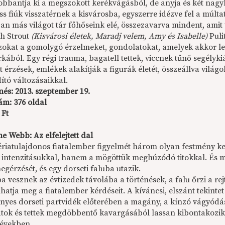
obbantja ki a megszokott kerékvágásból, de anyja és két nagybá
s fiúk visszatérnek a kisvárosba, egyszerre idézve fel a múlta
ban más világot tár főhőseink elé, összezavarva mindent, amit
th Strout
(Kisvárosi életek, Maradj velem, Amy és Isabelle)
Puli
 azokat a gomolygó érzelmeket, gondolatokat, amelyek akkor le
rkából. Egy régi trauma, bagatell tettek, viccnek tűnő segél
t érzések, emlékek alakítják a figurák életét, összeállva vilá
ító változásaikkal.
nés: 2013. szeptember 19.
ám: 376 oldal
 Ft
e Webb: Az elfelejtett dal
riatulajdonos fiatalember figyelmét három olyan festmény kelt
 intenzitásukkal, hanem a mögöttük meghúzódó titokkal. És m
egérzését, és egy dorseti faluba utazik.
 vesznek az évtizedek távolába a történések, a falu őrzi a rej
hatja meg a fiatalember kérdéseit. A kíváncsi, elszánt tekinte
nyes dorseti partvidék előterében a magány, a kínzó vágyódás
tok és tettek megdöbbentő kavargásából lassan kibontakozik,
 években…