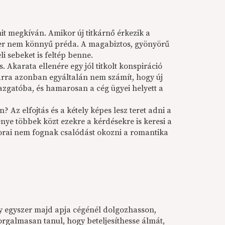
it megkíván. Amikor új titkárnő érkezik a
ner nem könnyű préda. A magabiztos, gyönyörű
li sebeket is feltép benne.
 Akarata ellenére egy jól titkolt konspiráció
 Arra azonban egyáltalán nem számít, hogy új
azgatóba, és hamarosan a cég ügyei helyett a
 Az elfojtás és a kétely képes lesz teret adni a
nye többek közt ezekre a kérdésekre is keresi a
t sorai nem fognak csalódást okozni a romantika
gy egyszer majd apja cégénél dolgozhasson,
rgalmasan tanul, hogy beteljesíthesse álmát,