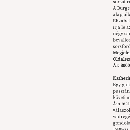
sorsát r
A Burges
alapjai
Elizabe
írja le
négy sa
bevallot
sorsford
Megjele
Oldalsz
Ár: 3000
Katherin
Egy galé
pusztán
követi m
Ám hiába
válaszol
vadregé
gondola
1930-as