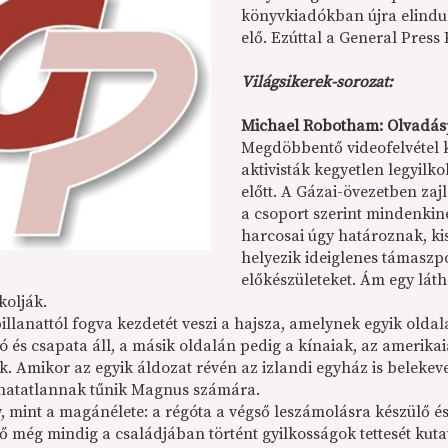
könyvkiadókban újra elindul
elő. Ezúttal a General Press
Világsikerek-sorozat:
Michael Robotham: Olvadás
Megdöbbentő videofelvétel 
aktivisták kegyetlen legyilko
előtt. A Gázai-övezetben zaj
a csoport szerint mindenkin
harcosai úgy határoznak, kis
helyezik ideiglenes támaszpo
előkészületeket. Ám egy láthat
kolják.
pillanattól fogva kezdetét veszi a hajsza, amelynek egyik old
és csapata áll, a másik oldalán pedig a kínaiak, az amerikaiak
kik. Amikor az egyik áldozat révén az izlandi egyház is belek
atatlannak tűnik Magnus számára.
, mint a magánélete: a régóta a végső leszámolásra készülő 
lő még mindig a családjában történt gyilkosságok tettesét kut