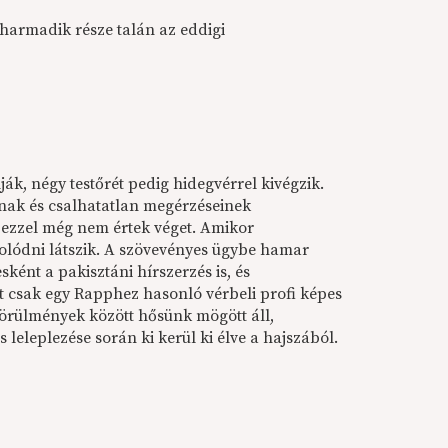
harmadik része talán az eddigi
ják, négy testőrét pedig hidegvérrel kivégzik.
ának és csalhatatlan megérzéseinek
k ezzel még nem értek véget. Amikor
olódni látszik. A szövevényes ügybe hamar
ként a pakisztáni hírszerzés is, és
ást csak egy Rapphez hasonló vérbeli profi képes
 körülmények között hősünk mögött áll,
leleplezése során ki kerül ki élve a hajszából.