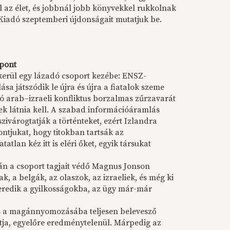
 az élet, és jobbnál jobb könyvekkel rukkolnak
 Kiadó szeptemberi újdonságait mutatjuk be.
pont
kerül egy lázadó csoport kezébe: ENSZ-
lása játszódik le újra és újra a fiatalok szeme
ló arab–izraeli konfliktus borzalmas zűrzavarát
ek látnia kell. A szabad információáramlás
zivárogtatják a történteket, ezért Izlandra
ntjukat, hogy titokban tartsák az
atlan kéz itt is eléri őket, egyik társukat
alán a csoport tagjait védő Magnus Jonson
, a belgák, az olaszok, az izraeliek, és még ki
everedik a gyilkosságokba, az ügy már-már
és a magánnyomozásába teljesen belevesző
atja, egyelőre eredménytelenül. Márpedig az