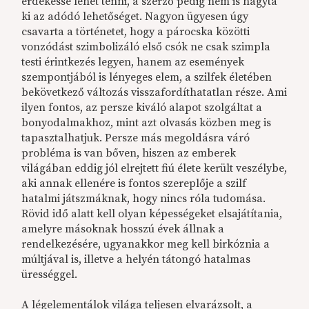
érdekessé lehet tenni, a szerző pedig nem is hagyta
ki az adódó lehetőséget. Nagyon ügyesen úgy
csavarta a történetet, hogy a párocska közötti
vonzódást szimbolizáló első csók ne csak szimpla
testi érintkezés legyen, hanem az események
szempontjából is lényeges elem, a szilfek életében
bekövetkező változás visszafordíthatatlan része. Ami
ilyen fontos, az persze kiváló alapot szolgáltat a
bonyodalmakhoz, mint azt olvasás közben meg is
tapasztalhatjuk. Persze más megoldásra váró
probléma is van bőven, hiszen az emberek
világában eddig jól elrejtett fiú élete került veszélybe,
aki annak ellenére is fontos szereplője a szilf
hatalmi játszmáknak, hogy nincs róla tudomása.
Rövid idő alatt kell olyan képességeket elsajátítania,
amelyre másoknak hosszú évek állnak a
rendelkezésére, ugyanakkor meg kell birkóznia a
múltjával is, illetve a helyén tátongó hatalmas
ürességgel.
A légelementálok világa teljesen elvarázsolt, a