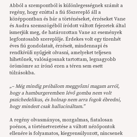
Abból a szempontból is különlegességnek számít a
regény, hogy ezúttal a fiú főszereplő áll a
középpontban és bár a történéseket, érzéseket Vane
és Audra szemszögéből íródott váltott fejezetek által
ismerjük meg, de határozottan Vane az események
legfontosabb szereplője. Érdekes volt egy tizenhét
éves fiú gondolatait, érzéseit, mindennapi és
rendkívüli nyűgjeit olvasni, amelyeket teljesen
hihetőnek, valóságosnak tartottam, legnagyobb
örömömre az írónő ezen a téren sem esett
túlzásokba.
„– Még mindig próbálom meggyőzni magam arról,
hogy a hamburgeremben lévő gomba nem volt
pszichedelikus, és holnap nem arra fogok ébredni,
hogy mindezt csak hallucináltam.”
A regény olvasmányos, mozgalmas, fiatalosan
poénos, a történetvezetése a váltott nézőpontok
ellenére is folyamatos, kiegyensúlyozott, nincsenek