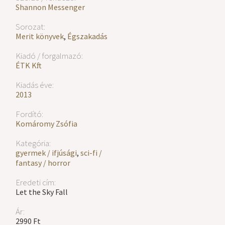
Shannon Messenger
Sorozat:
Merit könyvek
,
Égszakadás
Kiadó / forgalmazó:
ÉTK Kft.
Kiadás éve:
2013
Fordító:
Komáromy Zsófia
Kategória:
gyermek / ifjúsági
,
sci-fi /
fantasy / horror
Eredeti cím:
Let the Sky Fall
Ár:
2990 Ft