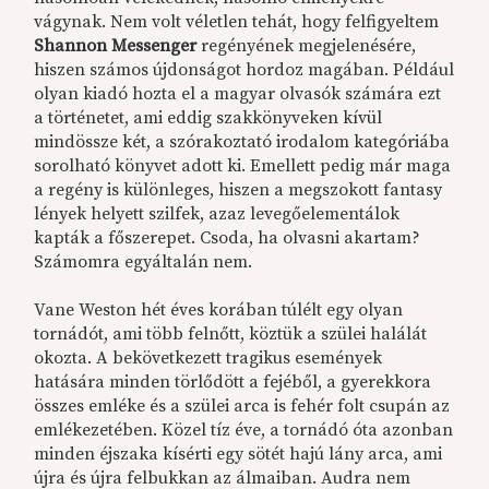
vágynak. Nem volt véletlen tehát, hogy felfigyeltem
Shannon Messenger
regényének megjelenésére,
hiszen számos újdonságot hordoz magában. Például
olyan kiadó hozta el a magyar olvasók számára ezt
a történetet, ami eddig szakkönyveken kívül
mindössze két, a szórakoztató irodalom kategóriába
sorolható könyvet adott ki. Emellett pedig már maga
a regény is különleges, hiszen a megszokott fantasy
lények helyett szilfek, azaz levegőelementálok
kapták a főszerepet. Csoda, ha olvasni akartam?
Számomra egyáltalán nem.
Vane Weston hét éves korában túlélt egy olyan
tornádót, ami több felnőtt, köztük a szülei halálát
okozta. A bekövetkezett tragikus események
hatására minden törlődött a fejéből, a gyerekkora
összes emléke és a szülei arca is fehér folt csupán az
emlékezetében. Közel tíz éve, a tornádó óta azonban
minden éjszaka kísérti egy sötét hajú lány arca, ami
újra és újra felbukkan az álmaiban. Audra nem