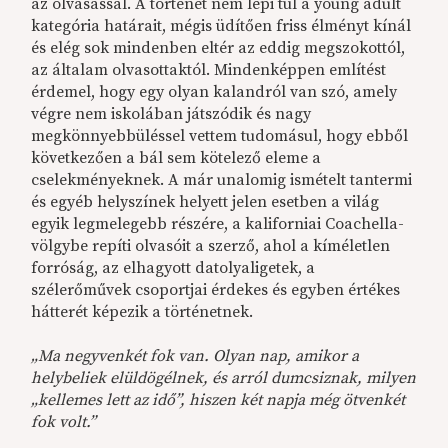
az olvasással. A történet nem lépi túl a young adult
kategória határait, mégis üdítően friss élményt kínál
és elég sok mindenben eltér az eddig megszokottól,
az általam olvasottaktól. Mindenképpen említést
érdemel, hogy egy olyan kalandról van szó, amely
végre nem iskolában játszódik és nagy
megkönnyebbüléssel vettem tudomásul, hogy ebből
következően a bál sem kötelező eleme a
cselekményeknek. A már unalomig ismételt tantermi
és egyéb helyszínek helyett jelen esetben a világ
egyik legmelegebb részére, a kaliforniai Coachella-
völgybe repíti olvasóit a szerző, ahol a kíméletlen
forróság, az elhagyott datolyaligetek, a
szélerőművek csoportjai érdekes és egyben értékes
hátterét képezik a történetnek.
„Ma negyvenkét fok van. Olyan nap, amikor a
helybeliek elüldögélnek, és arról dumcsiznak, milyen
„kellemes lett az idő”, hiszen két napja még ötvenkét
fok volt.”