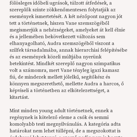
fölösleges időbeli ugrások, túlzott átfedések, a
szereplők szinte zökkenőmentesen folytatják az
események ismertetését. A két nézőpont nagyon jót
tett a történetnek, hiszen Vane szemszögéből
megismerjük a nehézségeket, amelyeket át kell élnie
és a jellemében bekövetkezett változás sem
elhanyagolható, Audra szemszögéből viszont a
szilfek társadalmába, annak hierarchiai felépítésébe
és az események közeli múltjába nyerünk
betekintést. Mindkét szereplő nagyon szimpatikus
volt a számomra, mert Vane tényleg igazi kamasz
fiú, de mindezek mellett jólelkű, segítőkész és
könnyen megszerethető, mellette Audra a harcos, ő
képviseli a történetben az elkötelezettséget, a
kitartást.
Mint minden young adult történetnek, ennek a
regénynek is kötelező eleme a csók és semmi
komolyabb testi megnyilvánulás. A kategória adta
határokat nem lehet túllépni, de a megszokottat is