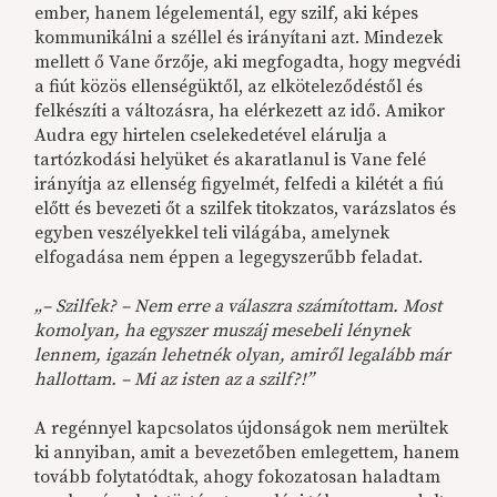
ember, hanem légelementál, egy szilf, aki képes
kommunikálni a széllel és irányítani azt. Mindezek
mellett ő Vane őrzője, aki megfogadta, hogy megvédi
a fiút közös ellenségüktől, az elköteleződéstől és
felkészíti a változásra, ha elérkezett az idő. Amikor
Audra egy hirtelen cselekedetével elárulja a
tartózkodási helyüket és akaratlanul is Vane felé
irányítja az ellenség figyelmét, felfedi a kilétét a fiú
előtt és bevezeti őt a szilfek titokzatos, varázslatos és
egyben veszélyekkel teli világába, amelynek
elfogadása nem éppen a legegyszerűbb feladat.
„– Szilfek? – Nem erre a válaszra számítottam. Most
komolyan, ha egyszer muszáj mesebeli lénynek
lennem, igazán lehetnék olyan, amiről legalább már
hallottam. – Mi az isten az a szilf?!”
A regénnyel kapcsolatos újdonságok nem merültek
ki annyiban, amit a bevezetőben emlegettem, hanem
tovább folytatódtak, ahogy fokozatosan haladtam