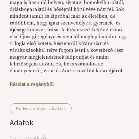
maga is hasonló helyen, sivatagi homokviharoktól,
óriásbogaraktól és hőségtől körülvéve nőtt fel. Sok
mindent tanult és kipróbál már az életében, de
rádöbbent, hogy igazi szenvedélye a gyermek- és
ifjúsági könyvek írása. A
Vihar szeli ketté
az írónő
első ifjúsági regénye és nem túl meglepő módon egy
trilógia első kötete. Részemről kíváncsian és
várakozásokkal telve fogom lesni a következő rész
magyar megjelenésének időpontját és amint
lehetőségem adódik rá, be is számolok az
élményeimről, Vane és Audra további kalandjáról.
Részlet a regényből
Kedvezményes vásárlás
Adatok
Szerző / rendező: