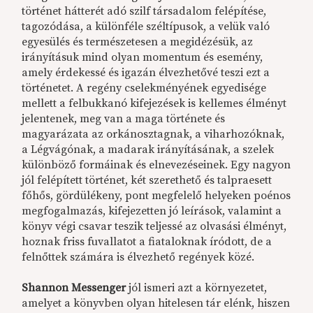
történet hátterét adó szilf társadalom felépítése,
tagozódása, a különféle széltípusok, a velük való
egyesülés és természetesen a megidézésük, az
irányításuk mind olyan momentum és esemény,
amely érdekessé és igazán élvezhetővé teszi ezt a
történetet. A regény cselekményének egyedisége
mellett a felbukkanó kifejezések is kellemes élményt
jelentenek, meg van a maga története és
magyarázata az orkánosztagnak, a viharhozóknak,
a Légvágónak, a madarak irányításának, a szelek
különböző formáinak és elnevezéseinek. Egy nagyon
jól felépített történet, két szerethető és talpraesett
főhős, gördülékeny, pont megfelelő helyeken poénos
megfogalmazás, kifejezetten jó leírások, valamint a
könyv végi csavar teszik teljessé az olvasási élményt,
hoznak friss fuvallatot a fiataloknak íródott, de a
felnőttek számára is élvezhető regények közé.
Shannon Messenger
jól ismeri azt a környezetet,
amelyet a könyvben olyan hitelesen tár elénk, hiszen