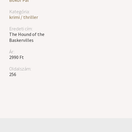
Bokor Pál
Kategória:
krimi / thriller
Eredeti cím:
The Hound of the
Baskervilles
Ár:
2990 Ft
Oldalszám:
256