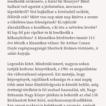
leselkedik örökösére, a fiatal Sir Henryre? Miért
hallani vad ugatást a járhatatlan, mocsaras
lápvidékről? Hol bujkálhat a börtönből szökött,
félőrült rab? Miért van nap mint nap kisírva a szeme
a tökéletes inas feleségének? Ki rejtőzött
álszakállban a konflison, s ki írta a névtelen levelet?
Ki lop fél pár cipőket és ki leselkedik a
kőkunyhóban? A klasszikus kérdésekre immár 113
éve létezik a klasszikus válasz: Sir Arthur Conan
Doyle regénynagyságú Sherlock Holmes-története,
A
sátán kutyája
.
Legendás kötet. Mindenki ismeri, nagyon sokan
tartják kedvenc könyvüknek, s 1901-es megszületése
óta változatlanul népszerű. Ezt mutatja, hogy
képregények, rajzfilmek sokasága és a mai napig
több mint húsz filmfeldolgozás is készült belőle, még
érettségi tételként is fel szabad használni, sőt, Nagy-
Britannia Nagy Könyv-játékán is bekerült az első 150
kiválasztott kötet közé, százhuszonnyolcadikként.
Egy orvosi szakszó is keletkezett a nyomán, aminek