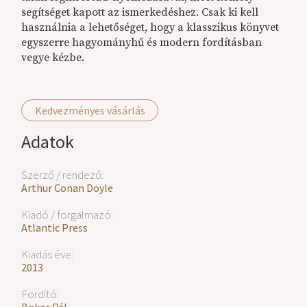
segítséget kapott az ismerkedéshez. Csak ki kell
használnia a lehetőséget, hogy a klasszikus könyvet
egyszerre hagyományhű és modern fordításban
vegye kézbe.
Kedvezményes vásárlás
Adatok
Szerző / rendező:
Arthur Conan Doyle
Kiadó / forgalmazó:
Atlantic Press
Kiadás éve:
2013
Fordító: