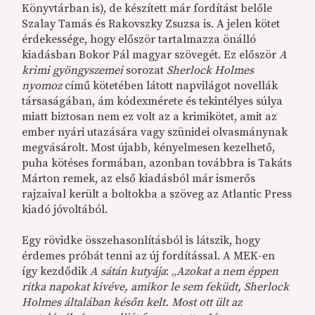
Könyvtárban is), de készített már fordítást belőle
Szalay Tamás és Rakovszky Zsuzsa is. A jelen kötet
érdekessége, hogy először tartalmazza önálló
kiadásban Bokor Pál magyar szövegét. Ez először
A
krimi gyöngyszemei
sorozat
Sherlock Holmes
nyomoz
című kötetében látott napvilágot novellák
társaságában, ám kódexmérete és tekintélyes súlya
miatt biztosan nem ez volt az a krimikötet, amit az
ember nyári utazására vagy szünidei olvasmánynak
megvásárolt. Most újabb, kényelmesen kezelhető,
puha kötéses formában, azonban továbbra is Takáts
Márton remek, az első kiadásból már ismerős
rajzaival került a boltokba a szöveg az Atlantic Press
kiadó jóvoltából.
Egy rövidke összehasonlításból is látszik, hogy
érdemes próbát tenni az új fordítással. A MEK-en
így kezdődik
A sátán kutyája
: „
Azokat a nem éppen
ritka napokat kivéve, amikor le sem feküdt, Sherlock
Holmes általában későn kelt. Most ott ült az