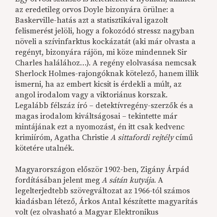
az eredetileg orvos Doyle bizonyára örülne: a
Baskerville-hatás azt a statisztikával igazolt
felismerést jelöli, hogy a fokozódó stressz nagyban
növeli a szívinfarktus kockázatát (aki már olvasta a
regényt, bizonyára rájön, mi köze mindennek Sir
Charles halálához…). A regény elolvasása nemcsak
Sherlock Holmes-rajongóknak kötelező, hanem illik
ismerni, ha az embert kicsit is érdekli a múlt, az
angol irodalom vagy a viktoriánus korszak.
Legalább félszáz író – detektívregény-szerzők és a
magas irodalom kiváltságosai – tekintette már
mintájának ezt a nyomozást, én itt csak kedvenc
krimiíróm, Agatha Christie
A sittafordi rejtély
című
kötetére utalnék.
Magyarországon először 1902-ben, Zigány Árpád
fordításában jelent meg
A sátán kutyája
. A
legelterjedtebb szövegváltozat az 1966-tól számos
kiadásban létező, Árkos Antal készítette magyarítás
volt (ez olvasható a Magyar Elektronikus