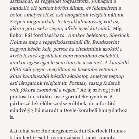
asztalánál, és reggelijét fogyasztotta. Jómagam a
kandalló elé terített bőrön álltam, és felemeltem a
botot, amelyet előző esti látogatónk felejtett nálunk
.
Szépen megmunkált, testes alkalmatosság volt ez,
jókora görccsel a végén; afféle igazi kutyaütő
.” Míg
Bokor Pál fordításában: „
Amikor beléptem, Sherlock
Holmes még a reggelizőasztalnál ült. Rendszerint
nagyon későn kelt, persze ha eltekintünk azoktól a
kivételesnek egyáltalán nem mondható esetektől,
amikor egész éjjel le sem hunyta a szemét. A kandalló
előtti szőnyegen megálltam és kezembe vettem a
kínai bambuszból készült sétabotot, amelyet tegnap
esti látogatónk felejtett itt. Formás, vastag fadarab
volt, jókora csomóval a végén.
” Az új szöveg jóval
pontosabb, s talán kissé gördülékenyebb is. A
párbeszédek élőbeszédszerűbbek, de a fordító
mindvégig hű maradt a Doyle-korabeli hangulathoz
is.
Aki tehát szeretne megismerkedni Sherlock Holmes
talán leghíresebb nyomozásával, most komoly