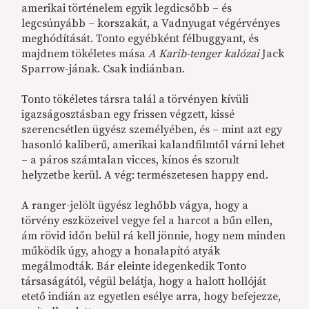
amerikai történelem egyik legdicsőbb – és
legcsúnyább – korszakát, a Vadnyugat végérvényes
meghódítását. Tonto egyébként félbuggyant, és
majdnem tökéletes mása
A Karib-tenger kalózai
Jack
Sparrow-jának. Csak indiánban.
Tonto tökéletes társra talál a törvényen kívüli
igazságosztásban egy frissen végzett, kissé
szerencsétlen ügyész személyében, és – mint azt egy
hasonló kaliberű, amerikai kalandfilmtől várni lehet
– a páros számtalan vicces, kínos és szorult
helyzetbe kerül. A vég: természetesen happy end.
A ranger-jelölt ügyész leghőbb vágya, hogy a
törvény eszközeivel vegye fel a harcot a bűn ellen,
ám rövid időn belül rá kell jönnie, hogy nem minden
működik úgy, ahogy a honalapító atyák
megálmodták. Bár eleinte idegenkedik Tonto
társaságától, végül belátja, hogy a halott hollóját
etető indián az egyetlen esélye arra, hogy befejezze,