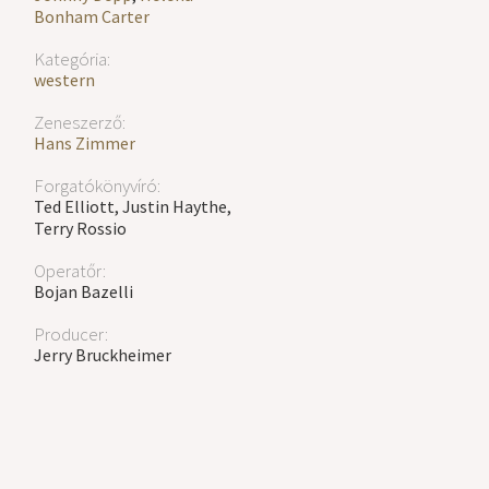
Bonham Carter
Kategória:
western
Zeneszerző:
Hans Zimmer
Forgatókönyvíró:
Ted Elliott, Justin Haythe,
Terry Rossio
Operatőr:
Bojan Bazelli
Producer:
Jerry Bruckheimer