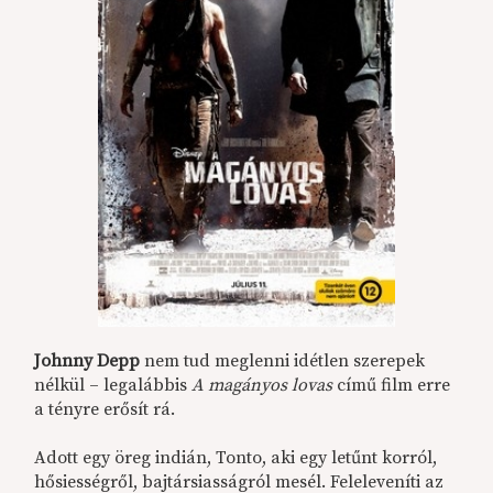
Johnny Depp
nem tud meglenni idétlen szerepek
nélkül – legalábbis
A magányos lovas
című film erre
a tényre erősít rá.
Adott egy öreg indián, Tonto, aki egy letűnt korról,
hősiességről, bajtársiasságról mesél. Feleleveníti az