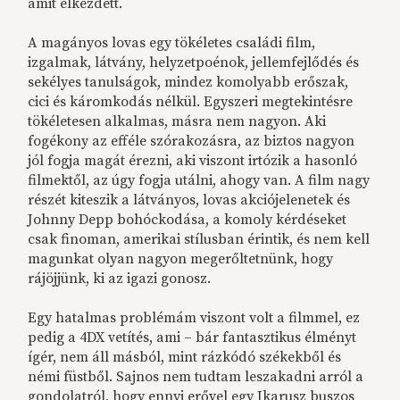
amit elkezdett.
A magányos lovas egy tökéletes családi film,
izgalmak, látvány, helyzetpoénok, jellemfejlődés és
sekélyes tanulságok, mindez komolyabb erőszak,
cici és káromkodás nélkül. Egyszeri megtekintésre
tökéletesen alkalmas, másra nem nagyon. Aki
fogékony az efféle szórakozásra, az biztos nagyon
jól fogja magát érezni, aki viszont irtózik a hasonló
filmektől, az úgy fogja utálni, ahogy van. A film nagy
részét kiteszik a látványos, lovas akciójelenetek és
Johnny Depp bohóckodása, a komoly kérdéseket
csak finoman, amerikai stílusban érintik, és nem kell
magunkat olyan nagyon megerőltetnünk, hogy
rájöjjünk, ki az igazi gonosz.
Egy hatalmas problémám viszont volt a filmmel, ez
pedig a 4DX vetítés, ami – bár fantasztikus élményt
ígér, nem áll másból, mint rázkódó székekből és
némi füstből. Sajnos nem tudtam leszakadni arról a
gondolatról, hogy ennyi erővel egy Ikarusz buszos