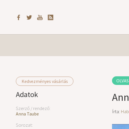
OLVAS
Kedvezményes vásárlás
Adatok
Ann
Szerző / rendező:
Írta:
Hab
Anna Taube
Sorozat: