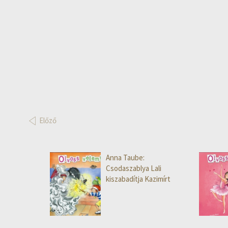
Előző
Anna Taube:
Csodaszablya Lali
kiszabadítja Kazimírt