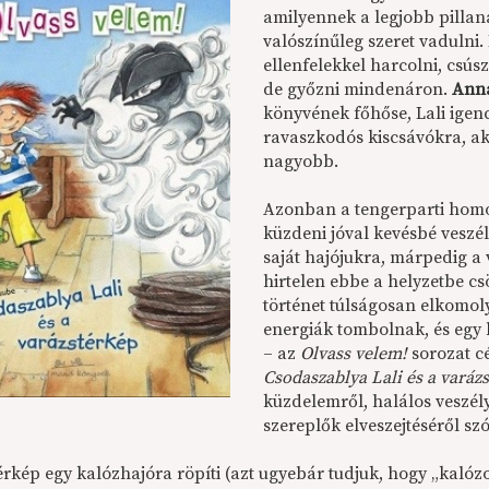
amilyennek a legjobb pillan
valószínűleg szeret vadulni
ellenfelekkel harcolni, csús
de győzni mindenáron.
Ann
könyvének főhőse, Lali igen
ravaszkodós kiscsávókra, ak
nagyobb.
Azonban a tengerparti homok
küzdeni jóval kevésbé veszél
saját hajójukra, márpedig a 
hirtelen ebbe a helyzetbe cs
történet túlságosan elkomol
energiák tombolnak, és egy h
– az
Olvass velem!
sorozat c
Csodaszablya Lali és a varáz
küzdelemről, halálos veszél
szereplők elveszejtéséről szó
térkép egy kalózhajóra röpíti (azt ugyebár tudjuk, hogy „kaló