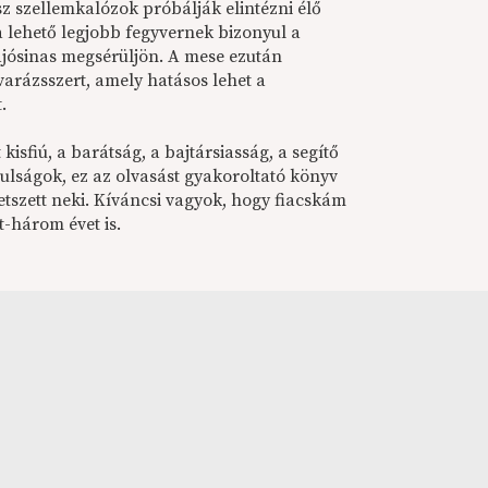
z szellemkalózok próbálják elintézni élő
s a lehető legjobb fegyvernek bizonyul a
ajósinas megsérüljön. A mese ezután
varázsszert, amely hatásos lehet a
.
isfiú, a barátság, a bajtársiasság, a segítő
nulságok, ez az olvasást gyakoroltató könyv
etszett neki. Kíváncsi vagyok, hogy fiacskám
t-három évet is.