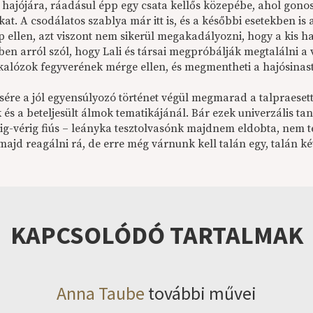
 hajójára, ráadásul épp egy csata kellős közepébe, ahol gonos
ikat. A csodálatos szablya már itt is, és a későbbi esetekben i
p ellen, azt viszont nem sikerül megakadályozni, hogy a kis h
en arról szól, hogy Lali és társai megpróbálják megtalálni a 
kalózok fegyverének mérge ellen, és megmentheti a hajósinast
ére a jól egyensúlyozó történet végül megmarad a talpraesett k
és a beteljesült álmok tematikájánál. Bár ezek univerzális ta
zig-vérig fiús – leányka tesztolvasónk majdnem eldobta, nem t
majd reagálni rá, de erre még várnunk kell talán egy, talán ké
KAPCSOLÓDÓ TARTALMAK
Anna Taube
további művei