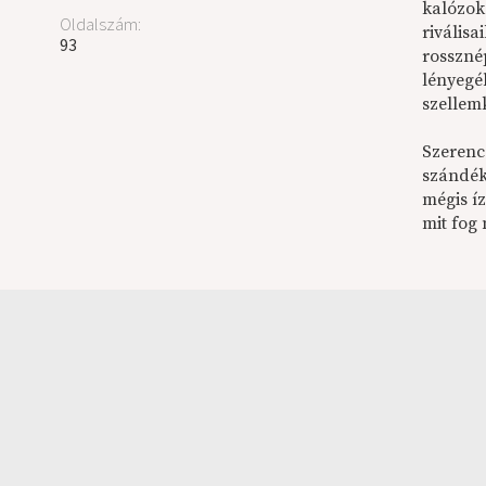
kalózok
Oldalszám:
riválisa
93
rosszné
lényegéb
szellem
Szerencs
szándék 
mégis í
mit fog 