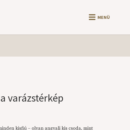
MENÜ
 a varázstérkép
den kisfiú – olyan angyali kis csoda, mint