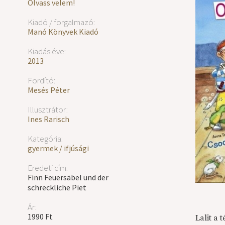
Olvass velem!
Kiadó / forgalmazó:
Manó Könyvek Kiadó
Kiadás éve:
2013
Fordító:
Mesés Péter
Illusztrátor:
Ines Rarisch
Kategória:
gyermek / ifjúsági
Eredeti cím:
Finn Feuersäbel und der
schreckliche Piet
Ár:
1990 Ft
Lalit a 