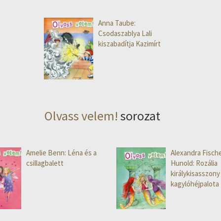
Anna Taube:
Csodaszablya Lali
kiszabadítja Kazimírt
Olvass velem!
sorozat
Amelie Benn: Léna és a
Alexandra Fische
csillagbalett
Hunold: Rozália
királykisasszony
kagylóhéjpalota