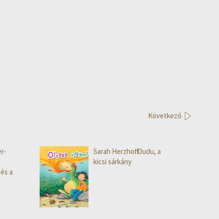
Következő
r-
Sarah Herzhoff: Dudu, a
kicsi sárkány
 és a