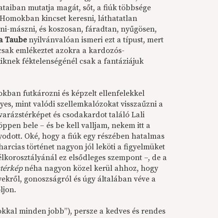
ataiban mutatja magát, sőt, a fiúk többsége
. Homokban kincset keresni, láthatatlan
zni-mászni, és koszosan, fáradtan, nyűgösen,
a Taube
nyilvánvalóan ismeri ezt a típust, mert
csak emlékeztet azokra a kardozós-
iknek féktelenségénél csak a fantáziájuk
ban futkározni és képzelt ellenfelekkel
yes, mint valódi szellemkalózokat visszaűzni a
varázstérképet és csodakardot találó Lali
öppen bele – és be kell valljam, nekem itt a
yodott. Oké, hogy a fiúk egy részében hatalmas
arcias történet nagyon jól leköti a figyelmüket
élkorosztályánál ez elsődleges szempont –, de a
stérkép
néha nagyon közel kerül ahhoz, hogy
yekről, gonoszságról és úgy általában véve a
ljon.
zokkal minden jobb”), persze a kedves és rendes