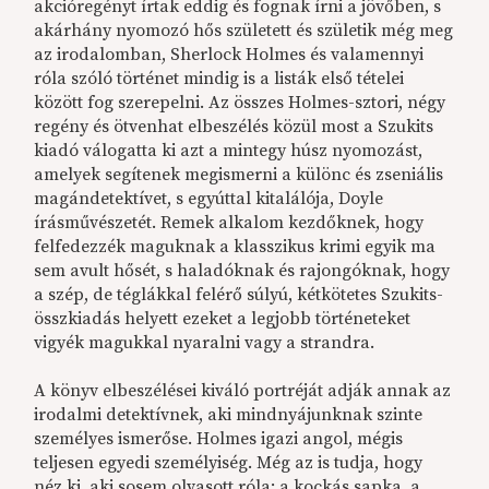
akcióregényt írtak eddig és fognak írni a jövőben, s
akárhány nyomozó hős született és születik még meg
az irodalomban, Sherlock Holmes és valamennyi
róla szóló történet mindig is a listák első tételei
között fog szerepelni. Az összes Holmes-sztori, négy
regény és ötvenhat elbeszélés közül most a Szukits
kiadó válogatta ki azt a mintegy húsz nyomozást,
amelyek segítenek megismerni a különc és zseniális
magándetektívet, s egyúttal kitalálója, Doyle
írásművészetét. Remek alkalom kezdőknek, hogy
felfedezzék maguknak a klasszikus krimi egyik ma
sem avult hősét, s haladóknak és rajongóknak, hogy
a szép, de téglákkal felérő súlyú, kétkötetes Szukits-
összkiadás helyett ezeket a legjobb történeteket
vigyék magukkal nyaralni vagy a strandra.
A könyv elbeszélései kiváló portréját adják annak az
irodalmi detektívnek, aki mindnyájunknak szinte
személyes ismerőse. Holmes igazi angol, mégis
teljesen egyedi személyiség. Még az is tudja, hogy
néz ki, aki sosem olvasott róla: a kockás sapka, a