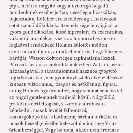
pipa, netán a nagyító vagy a nyikorgó hegedű
mindenkinek eszébe juthat, s esetleg a hosszúkás,
bajusztalan, hófehér arc is feldereng a határozott
sötét szemöldökökkel... Személyisége lenyűgöző: a
gyors gondolkodású, kissé hiperaktív, és excentrikus,
vakmerő, aprólékos, s száraz humorral és mesteri
logikával rendelkező Holmes különös módon
szeretni való figura, annak ellenére is, hogy hűséges
barátját, Watson doktort igen tapintatlanul kezeli.
Párosuk kiválóan működik: miközben Watson, tisztes
házasságával, a társadalomnak hasznos gyógyító
foglalkozásával, s hagyománytisztelő elképzeléseivel
kínosan viktoriánus, jóságos és hétköznapi figura,
addig Holmes úgy úriember, hogy semmit sem tisztel
az angol gentlemanek tradíciói közül. Nőgyűlölő,
praktikus életfelfogású, s szerinte álruhásan
kémkedni, mások levelét felbontani,
csavargókölyköket alkalmazni, sárban turkálni és
mások beszélgetéseibe beleszólni mind megfér az
úriemberséggel. Vagy ha nem, akkor nem érdemes