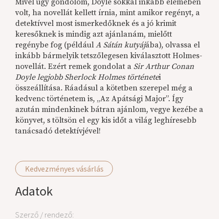
Mivel úgy gondolom, Doyle sokkal inkább elemében
volt, ha novellát kellett írnia, mint amikor regényt, a
detektívvel most ismerkedőknek és a jó krimit
keresőknek is mindig azt ajánlanám, mielőtt
regénybe fog (például
A Sátán kutyáj
ába), olvassa el
inkább bármelyik tetszőlegesen kiválasztott Holmes-
novellát. Ezért remek gondolat a
Sir
Arthur Conan
Doyle legjobb Sherlock Holmes története
i
összeállítása. Ráadásul a kötetben szerepel még a
kedvenc történetem is, „Az Apátsági Major”. Így
azután mindenkinek bátran ajánlom, vegye kezébe a
könyvet, s töltsön el egy kis időt a világ leghíresebb
tanácsadó detektívjével!
Kedvezményes vásárlás
Adatok
Szerző / rendező: