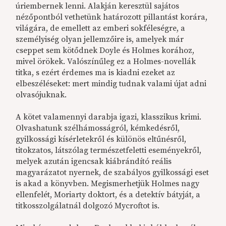
úriembernek lenni. Alakján keresztül sajátos
nézőpontból vethetünk határozott pillantást korára,
világára, de emellett az emberi sokféleségre, a
személyiség olyan jellemzőire is, amelyek már
cseppet sem kötődnek Doyle és Holmes korához,
mivel örökek. Valószínűleg ez a Holmes-novellák
titka, s ezért érdemes ma is kiadni ezeket az
elbeszéléseket: mert mindig tudnak valami újat adni
olvasójuknak.
A kötet valamennyi darabja igazi, klasszikus krimi.
Olvashatunk szélhámosságról, kémkedésről,
gyilkossági kísérletekről és különös eltűnésről,
titokzatos, látszólag természetfeletti eseményekről,
melyek azután igencsak kiábrándító reális
magyarázatot nyernek, de szabályos gyilkossági eset
is akad a könyvben. Megismerhetjük Holmes nagy
ellenfelét, Moriarty doktort, és a detektív bátyját, a
titkosszolgálatnál dolgozó Mycroftot is.