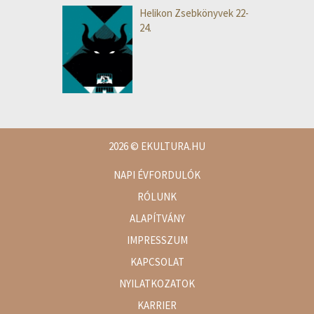
Helikon Zsebkönyvek 22-
24.
2026
© EKULTURA.HU
NAPI ÉVFORDULÓK
RÓLUNK
ALAPÍTVÁNY
IMPRESSZUM
KAPCSOLAT
NYILATKOZATOK
KARRIER