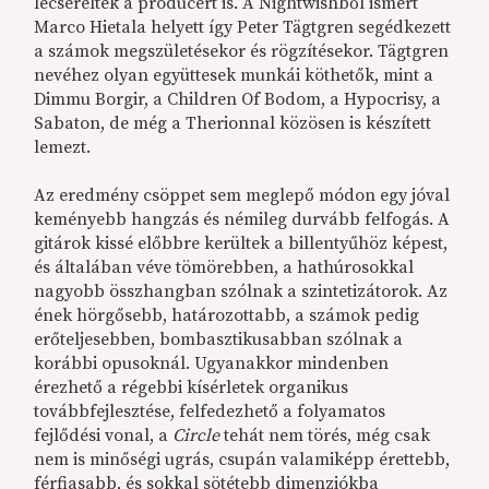
lecserélték a producert is. A Nightwishből ismert
Marco Hietala helyett így Peter Tägtgren segédkezett
a számok megszületésekor és rögzítésekor. Tägtgren
nevéhez olyan együttesek munkái köthetők, mint a
Dimmu Borgir, a Children Of Bodom, a Hypocrisy, a
Sabaton, de még a Therionnal közösen is készített
lemezt.
Az eredmény csöppet sem meglepő módon egy jóval
keményebb hangzás és némileg durvább felfogás. A
gitárok kissé előbbre kerültek a billentyűhöz képest,
és általában véve tömörebben, a hathúrosokkal
nagyobb összhangban szólnak a szintetizátorok. Az
ének hörgősebb, határozottabb, a számok pedig
erőteljesebben, bombasztikusabban szólnak a
korábbi opusoknál. Ugyanakkor mindenben
érezhető a régebbi kísérletek organikus
továbbfejlesztése, felfedezhető a folyamatos
fejlődési vonal, a
Circle
tehát nem törés, még csak
nem is minőségi ugrás, csupán valamiképp érettebb,
férfiasabb, és sokkal sötétebb dimenziókba