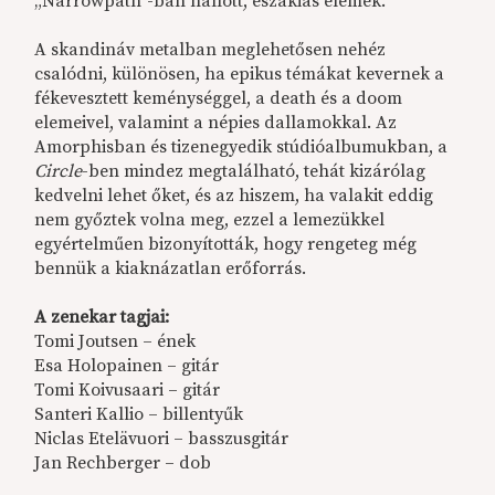
„Narrowpath”-ban hallott, északias elemek.
A skandináv metalban meglehetősen nehéz
csalódni, különösen, ha epikus témákat kevernek a
fékevesztett keménységgel, a death és a doom
elemeivel, valamint a népies dallamokkal. Az
Amorphisban és tizenegyedik stúdióalbumukban, a
Circle
-ben mindez megtalálható, tehát kizárólag
kedvelni lehet őket, és az hiszem, ha valakit eddig
nem győztek volna meg, ezzel a lemezükkel
egyértelműen bizonyították, hogy rengeteg még
bennük a kiaknázatlan erőforrás.
A zenekar tagjai:
Tomi Joutsen – ének
Esa Holopainen – gitár
Tomi Koivusaari – gitár
Santeri Kallio – billentyűk
Niclas Etelävuori – basszusgitár
Jan Rechberger – dob