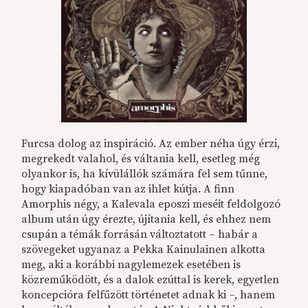
Furcsa dolog az inspiráció. Az ember néha úgy érzi,
megrekedt valahol, és váltania kell, esetleg még
olyankor is, ha kívülállók számára fel sem tűnne,
hogy kiapadóban van az ihlet kútja. A finn
Amorphis négy, a Kalevala eposzi meséit feldolgozó
album után úgy érezte, újítania kell, és ehhez nem
csupán a témák forrásán változtatott – habár a
szövegeket ugyanaz a Pekka Kainulainen alkotta
meg, aki a korábbi nagylemezek esetében is
közreműködött, és a dalok ezúttal is kerek, egyetlen
koncepcióra felfűzött történetet adnak ki –, hanem