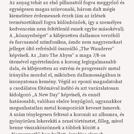
Az anyag tehát az első pillanattól fogva meggyőző és
egységesen magas színvonalú, három dalt mégis
kiemelésre érdemesnek érzek (ám az ízlések
természetüknél fogva különbözőek, így a személyes
kedvenceim nem feltétlenül esnek egybe másokéval).
A „könnyedséget” a kifejezetten dallamos verzéből
és furcsamód szimfonikus, ámde nem nagyzenekari
jelleget öltő refrénből összeálló „The Wanderer”
képviseli. Az „Into The Abyss” a maga 7/8-os
ütemével egyértelműen a korong legizgalmasabb
dala, és kifejezetten az extrém és progresszív metal
irányába mozdul el, miközben dallamosságában is
iszonyatosan kemény. Végül az eposzi magaslatokat
a csodálatos főtémával indító és azt varázslatosan
kidolgozó „A New Day” képviseli, és ennél
hatásosabb, valóban elsőre lenyűgöző, ugyanakkor
megunhatatlan metal kompozíciót keveset ismerek.
A szám ténylegesen felteszi a koronát az albumra, és
gyönyörűen lekerekíti a zenei történetet, főleg, mivel
benne visszaköszönnek a többek között a