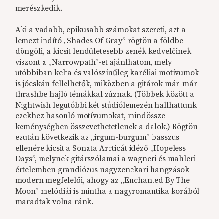
merészkedik.
Aki a vadabb, epikusabb számokat szereti, azt a
lemezt indító „Shades Of Gray” rögtön a földbe
döngöli, a kicsit lendületesebb zenék kedvelőinek
viszont a „Narrowpath”-et ajánlhatom, mely
utóbbiban kelta és valószínűleg karéliai motívumok
is jócskán fellelhetők, miközben a gitárok már-már
thrashbe hajló témákkal zúznak. (Többek között a
Nightwish legutóbbi két stúdiólemezén hallhattunk
ezekhez hasonló motívumokat, mindössze
keménységben összevethetetlenek a dalok.) Rögtön
ezután következik az „irgum-burgum” basszus
ellenére kicsit a Sonata Arcticát idéző „Hopeless
Days”, melynek gitárszólamai a wagneri és mahleri
értelemben grandiózus nagyzenekari hangzások
modern megfelelői, ahogy az „Enchanted By The
Moon” melódiái is mintha a nagyromantika korából
maradtak volna ránk.