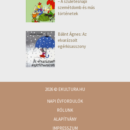
– A születésnapi
szemétdomb és más
történetek
Bálint Ágnes: Az
elvarázsolt
egérkisasszony
2026
© EKULTURA.HU
NAPI ÉVFORDULÓK
RÓLUNK
ALAPÍTVÁNY
IMPRESSZUM