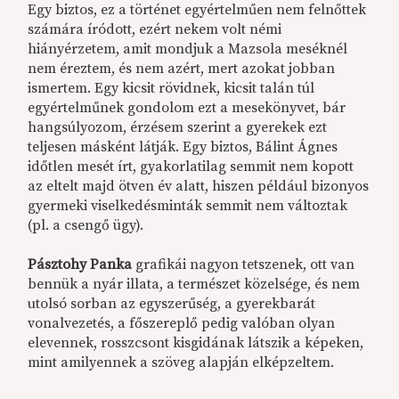
Egy biztos, ez a történet egyértelműen nem felnőttek
számára íródott, ezért nekem volt némi
hiányérzetem, amit mondjuk a Mazsola meséknél
nem éreztem, és nem azért, mert azokat jobban
ismertem. Egy kicsit rövidnek, kicsit talán túl
egyértelműnek gondolom ezt a mesekönyvet, bár
hangsúlyozom, érzésem szerint a gyerekek ezt
teljesen másként látják. Egy biztos, Bálint Ágnes
időtlen mesét írt, gyakorlatilag semmit nem kopott
az eltelt majd ötven év alatt, hiszen például bizonyos
gyermeki viselkedésminták semmit nem változtak
(pl. a csengő ügy).
Pásztohy Panka
grafikái nagyon tetszenek, ott van
bennük a nyár illata, a természet közelsége, és nem
utolsó sorban az egyszerűség, a gyerekbarát
vonalvezetés, a főszereplő pedig valóban olyan
elevennek, rosszcsont kisgidának látszik a képeken,
mint amilyennek a szöveg alapján elképzeltem.