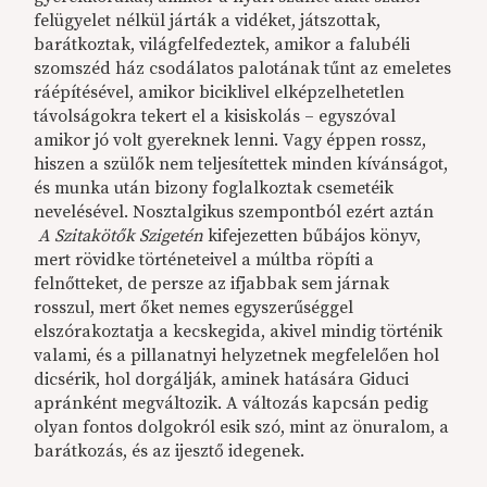
felügyelet nélkül járták a vidéket, játszottak,
barátkoztak, világfelfedeztek, amikor a falubéli
szomszéd ház csodálatos palotának tűnt az emeletes
ráépítésével, amikor biciklivel elképzelhetetlen
távolságokra tekert el a kisiskolás – egyszóval
amikor jó volt gyereknek lenni. Vagy éppen rossz,
hiszen a szülők nem teljesítettek minden kívánságot,
és munka után bizony foglalkoztak csemetéik
nevelésével. Nosztalgikus szempontból ezért aztán
A Szitakötők Szigetén
kifejezetten bűbájos könyv,
mert rövidke történeteivel a múltba röpíti a
felnőtteket, de persze az ifjabbak sem járnak
rosszul, mert őket nemes egyszerűséggel
elszórakoztatja a kecskegida, akivel mindig történik
valami, és a pillanatnyi helyzetnek megfelelően hol
dicsérik, hol dorgálják, aminek hatására Giduci
apránként megváltozik. A változás kapcsán pedig
olyan fontos dolgokról esik szó, mint az önuralom, a
barátkozás, és az ijesztő idegenek.