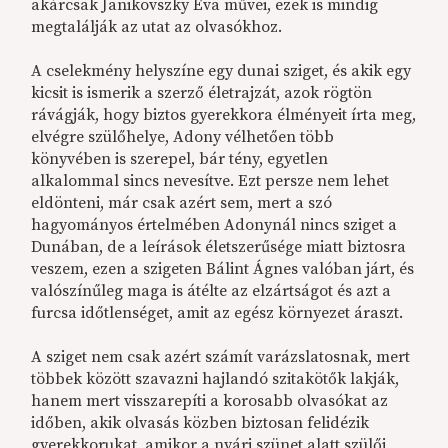
akárcsak Janikovszky Éva művei, ezek is mindig
megtalálják az utat az olvasókhoz.
A cselekmény helyszíne egy dunai sziget, és akik egy
kicsit is ismerik a szerző életrajzát, azok rögtön
rávágják, hogy biztos gyerekkora élményeit írta meg,
elvégre szülőhelye, Adony vélhetően több
könyvében is szerepel, bár tény, egyetlen
alkalommal sincs nevesítve. Ezt persze nem lehet
eldönteni, már csak azért sem, mert a szó
hagyományos értelmében Adonynál nincs sziget a
Dunában, de a leírások életszerűsége miatt biztosra
veszem, ezen a szigeten Bálint Ágnes valóban járt, és
valószínűleg maga is átélte az elzártságot és azt a
furcsa időtlenséget, amit az egész környezet áraszt.
A sziget nem csak azért számít varázslatosnak, mert
többek között szavazni hajlandó szitakötők lakják,
hanem mert visszarepíti a korosabb olvasókat az
időben, akik olvasás közben biztosan felidézik
gyerekkorukat, amikor a nyári szünet alatt szülői