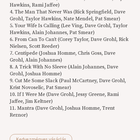
Hawkins, Rami Jaffee)
4. The Man That Never Was (Rick Springfield, Dave
Grohl, Taylor Hawkins, Nate Mendel, Pat Smear)
5. Your Wife Is Calling (Lee Ving, Dave Grohl, Taylor
Hawkins, Alain Johannes, Pat Smear)
6. From Can To Can’t (Corey Taylor, Dave Grohl, Rick
Nielsen, Scott Reeder)
7. Centipede (Joshua Homme, Chris Goss, Dave
Grohl, Alain Johannes)
8. A Trick With No Sleeve (Alain Johannes, Dave
Grohl, Joshua Homme)
9. Cut Me Some Slack (Paul McCartney, Dave Grohl,
Krist Novoselic, Pat Smear)
10. If I Were Me (Dave Grohl, Jessy Greene, Rami
Jaffee, Jim Keltner)
11. Mantra (Dave Grohl, Joshua Homme, Trent
Reznor)
Kedvezményes vásárlás