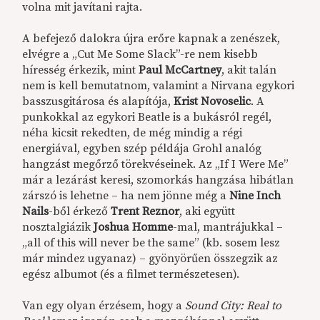
volna mit javítani rajta.
A befejező dalokra újra erőre kapnak a zenészek,
elvégre a „Cut Me Some Slack”-re nem kisebb
híresség érkezik, mint
Paul McCartney
, akit talán
nem is kell bemutatnom, valamint a Nirvana egykori
basszusgitárosa és alapítója,
Krist Novoselic
. A
punkokkal az egykori Beatle is a bukásról regél,
néha kicsit rekedten, de még mindig a régi
energiával, egyben szép példája Grohl analóg
hangzást megőrző törekvéseinek. Az „If I Were Me”
már a lezárást keresi, szomorkás hangzása hibátlan
zárszó is lehetne – ha nem jönne még a
Nine Inch
Nails
-ből érkező
Trent Reznor
, aki együtt
nosztalgiázik
Joshua Homme
-mal, mantrájukkal –
„all of this will never be the same” (kb. sosem lesz
már mindez ugyanaz) – gyönyörűen összegzik az
egész albumot (és a filmet természetesen).
Van egy olyan érzésem, hogy a
Sound City: Real to