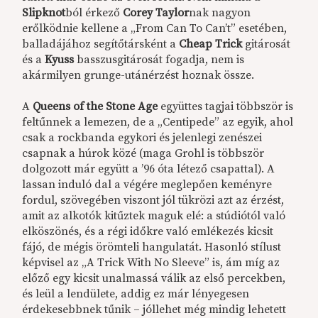
Slipknot
ból érkező
Corey Taylor
nak nagyon
erőlködnie kellene a „From Can To Can’t” esetében,
balladájához segítőtársként a
Cheap Trick
gitárosát
és a
Kyuss
basszusgitárosát fogadja, nem is
akármilyen grunge-utánérzést hoznak össze.
A
Queens of the Stone Age
együttes tagjai többször is
feltűnnek a lemezen, de a „Centipede” az egyik, ahol
csak a rockbanda egykori és jelenlegi zenészei
csapnak a húrok közé (maga Grohl is többször
dolgozott már együtt a ’96 óta létező csapattal). A
lassan induló dal a végére meglepően keményre
fordul, szövegében viszont jól tükrözi azt az érzést,
amit az alkotók kitűztek maguk elé: a stúdiótól való
elköszönés, és a régi időkre való emlékezés kicsit
fájó, de mégis örömteli hangulatát. Hasonló stílust
képvisel az „A Trick With No Sleeve” is, ám míg az
előző egy kicsit unalmassá válik az első percekben,
és leül a lendülete, addig ez már lényegesen
érdekesebbnek tűnik – jóllehet még mindig lehetett