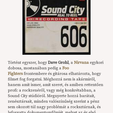
Történt egyszer, hogy
Dave Grohl
, a
Nirvana
egykori
dobosa, mostanában pedig a
Foo
Fighters
frontembere és gitárosa elhatározta, hogy
filmet fog forgatni. Méghozzá nem is akármiről,
hanem amit ismer, amit szeret, és amiben rettentően
profi: a rockzenéről, vagy még konkrétabban, a
Sound City stúdióról. Megnyerte hozzá barátait,
zenésztársait, minden valószínűség szerint a pénz
sem okozott túl nagy problémát a rocksztárnak, és
leforgatta dokumentumfilmjét, melyet az év első