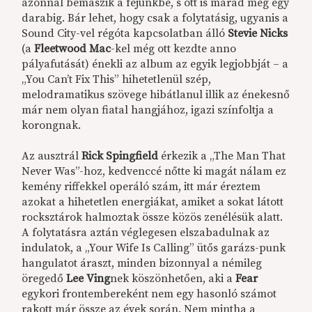
azonnal bemászik a fejünkbe, s ott is marad még egy
darabig. Bár lehet, hogy csak a folytatásig, ugyanis a
Sound City-vel régóta kapcsolatban álló
Stevie Nicks
(a
Fleetwood Mac
-kel még ott kezdte anno
pályafutását) énekli az album az egyik legjobbját – a
„You Can’t Fix This” hihetetlenül szép,
melodramatikus szövege hibátlanul illik az énekesnő
már nem olyan fiatal hangjához, igazi színfoltja a
korongnak.
Az ausztrál
Rick Spingfield
érkezik a „The Man That
Never Was”-hoz, kedvenccé nőtte ki magát nálam ez
kemény riffekkel operáló szám, itt már éreztem
azokat a hihetetlen energiákat, amiket a sokat látott
rocksztárok halmoztak össze közös zenélésük alatt.
A folytatásra aztán véglegesen elszabadulnak az
indulatok, a „Your Wife Is Calling” ütős garázs-punk
hangulatot áraszt, minden bizonnyal a némileg
öregedő
Lee Ving
nek köszönhetően, aki a
Fear
egykori frontembereként nem egy hasonló számot
rakott már össze az évek során. Nem mintha a