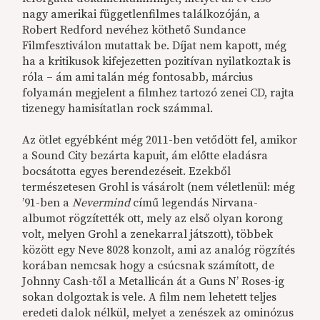
nagy amerikai függetlenfilmes találkozóján, a
Robert Redford nevéhez köthető Sundance
Filmfesztiválon mutattak be. Díjat nem kapott, még
ha a kritikusok kifejezetten pozitívan nyilatkoztak is
róla – ám ami talán még fontosabb, március
folyamán megjelent a filmhez tartozó zenei CD, rajta
tizenegy hamisítatlan rock számmal.
Az ötlet egyébként még 2011-ben vetődött fel, amikor
a Sound City bezárta kapuit, ám előtte eladásra
bocsátotta egyes berendezéseit. Ezekből
természetesen Grohl is vásárolt (nem véletlenül: még
’91-ben a
Nevermind
című legendás Nirvana-
albumot rögzítették ott, mely az első olyan korong
volt, melyen Grohl a zenekarral játszott), többek
között egy Neve 8028 konzolt, ami az analóg rögzítés
korában nemcsak hogy a csúcsnak számított, de
Johnny Cash-től a Metallicán át a Guns N’ Roses-ig
sokan dolgoztak is vele. A film nem lehetett teljes
eredeti dalok nélkül, melyet a zenészek az ominózus