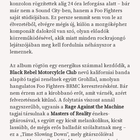
konzolon rögzítettek alig 24 óra leforgása alatt – bár
már nem a Sound City-ben, hanem a Foo Fighters
saját stúdiójában. Ez persze semmit sem von le az
élvezetéből, elvégre mégis új, külön a mozgóképhez
komponált dalokról van szó, olyan előadók
közreműködésével, akik miatt minden rockrajongó
lejátszójában meg kell fordulnia néhányszor a
lemeznek.
Az album rögtön egy energikus számmal kezdődik, a
Black Rebel Motorcylcle Club
nevű kaliforniai banda
alapító tagjai zenélnek együtt Grohllal, amolyan
hangulatos Foo Fighters-BRMC keresztezésként. Bár
nem érzem azt a kirobbanó erőt, amit várnék, azért
felvezetésnek kitűnő. A folytatás viszont annál
nagyszerűbb, ugyanis a
Rage Against the Machine
tagjai társulnak a
Masters of Reality
énekes-
gitárosával, s együtt egy kicsit melankolikus, kicsit
lassúbb, de mégis erős balladát szólaltatnak meg –
ez a „Time Slowing Down”, mely gitárszólóival