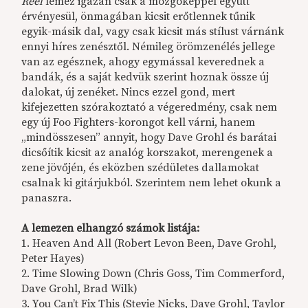
Reel
lemez igazán csak a mozgóképpel együtt
érvényesül, önmagában kicsit erőtlennek tűnik
egyik-másik dal, vagy csak kicsit más stílust várnánk
ennyi híres zenésztől. Némileg örömzenélés jellege
van az egésznek, ahogy egymással keverednek a
bandák, és a saját kedvük szerint hoznak össze új
dalokat, új zenéket. Nincs ezzel gond, mert
kifejezetten szórakoztató a végeredmény, csak nem
egy új Foo Fighters-korongot kell várni, hanem
„mindösszesen” annyit, hogy Dave Grohl és barátai
dicsőítik kicsit az analóg korszakot, merengenek a
zene jövőjén, és eközben szédületes dallamokat
csalnak ki gitárjukból. Szerintem nem lehet okunk a
panaszra.
A lemezen elhangzó számok listája:
1. Heaven And All (Robert Levon Been, Dave Grohl,
Peter Hayes)
2. Time Slowing Down (Chris Goss, Tim Commerford,
Dave Grohl, Brad Wilk)
3. You Can’t Fix This (Stevie Nicks, Dave Grohl, Taylor