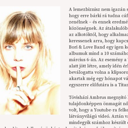
A lemezbiznisz nem igazán
hogy erre bárki rá tudna cáf
zenélnek – és ennek eredmé
közönségnek. Az átalakulób
az alkotóktól, hogy alkalma
keressenek arra, hogy kapcs
Bori & Love Band egy igen ke
albumuk mind a 10 számához 
március 6-án. Az esemény a 
alatt jött létre, amely idén 
beválogatta volna a klipso
akartak még egy hónapot várn
egyszerre előfutára is a Tita
Tövisházi Ambrus megnyitó b
tulajdonképpen önmagát nőtt
volt, hogy a Youtube-ra fel
látványvilágú videó. Aztán v
mindegyik számhoz készült e