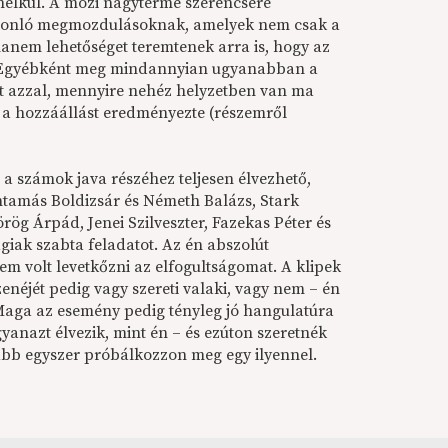
e nélkül. A mozi nagyterme szerencsére
 hasonló megmozdulásoknak, amelyek nem csak a
anem lehetőséget teremtenek arra is, hogy az
n. Egyébként meg mindannyian ugyanabban a
t azzal, mennyire nehéz helyzetben van ma
 a hozzáállást eredményezte (részemről
: a számok java részéhez teljesen élvezhető,
amás Boldizsár és Németh Balázs, Stark
rög Árpád, Jenei Szilveszter, Fazekas Péter és
giak szabta feladatot. Az én abszolút
em volt levetkőzni az elfogultságomat.
A klipek
zenéjét pedig vagy szereti valaki, vagy nem – én
aga az esemény pedig tényleg jó hangulatúra
yanazt élvezik, mint én – és ezúton szeretnék
ább egyszer próbálkozzon meg egy ilyennel.