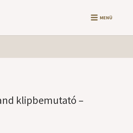
MENÜ
and klipbemutató –