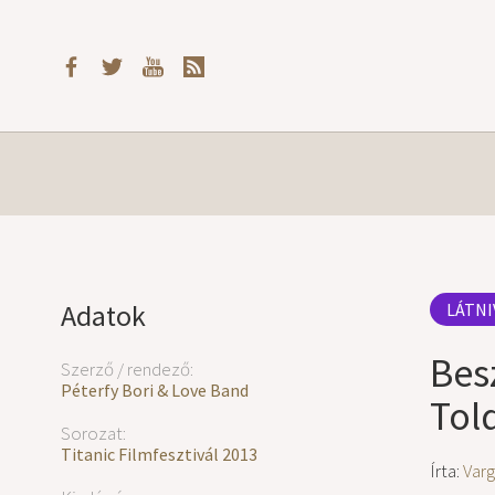
Adatok
LÁTNI
Bes
Szerző / rendező:
Péterfy Bori & Love Band
Told
Sorozat:
Titanic Filmfesztivál 2013
Írta:
Varg