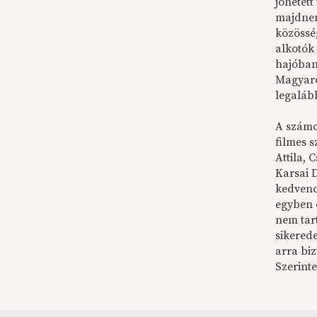
jöhetett
majdnem
közössé
alkotók
hajóban
Magyaro
legalább
A számok
filmes s
Attila,
Karsai D
kedvenc
egyben é
nem tar
sikerede
arra bi
Szerint