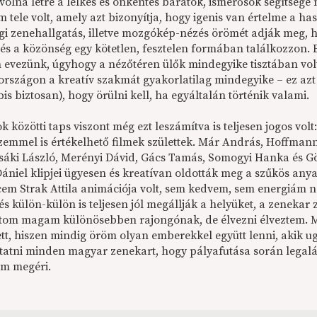
 volna létre a lelkes és önkéntes barátok, ismerősök segítség
 tele volt, amely azt bizonyítja, hogy igenis van értelme a
gi zenehallgatás, illetve mozgókép-nézés örömét adják meg, h
 és a közönség egy kötetlen, fesztelen formában találkozzo
 evezünk, úgyhogy a nézőtéren ülők mindegyike tisztában vol
rszágon a kreatív szakmát gyakorlatilag mindegyike – ez azt
is biztosan), hogy örülni kell, ha egyáltalán történik valami.
 közötti taps viszont még ezt leszámítva is teljesen jogos volt
zemmel is értékelhető filmek születtek.
Már András, Hoffmannt
 Csáki László, Merényi Dávid, Gács Tamás, Somogyi Hanka és Gö
ániel klipjei ügyesen és kreatívan oldották meg a szűkös anya
em Strak Attila animációja volt, sem kedvem, sem energiám n
s külön-külön is teljesen jól megállják a helyüket, a zenekar 
tom magam különösebben rajongónak, de élvezni élveztem. M
tt, hiszen mindig öröm olyan emberekkel együtt lenni, akik ug
ztatni minden magyar zenekart, hogy pályafutása során legal
em megéri.