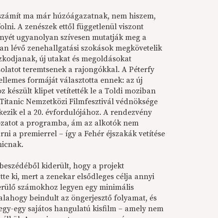
 számít ma már húzóágazatnak, nem hiszem,
olni. A zenészek ettől függetlenül viszont
nyét ugyanolyan szívesen mutatják meg a
an lévő zenehallgatási szokások megkövetelik
zkodjanak, új utakat és megoldásokat
olatot teremtsenek a rajongókkal. A Péterfy
llemes formáját választotta ennek: az új
készült klipet vetítették le a Toldi moziban
Titanic Nemzetközi Filmfesztivál védnöksége
érkezik el a 20. évfordulójához. A rendezvény
rozatot a programba, ám az alkotók nem
i a premierrel – így a Fehér éjszakák vetítése
nicnak.
eszédéből kiderült, hogy a projekt
e ki, mert a zenekar elsődleges célja annyi
kerülő számokhoz legyen egy minimális
alahogy beindult az öngerjesztő folyamat, és
gy-egy sajátos hangulatú kisfilm – amely nem