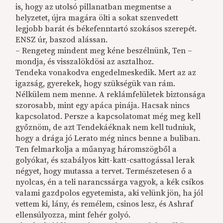
is, hogy az utolsó pillanatban megmentse a
helyzetet, újra magára ölti a sokat szenvedett
legjobb barát és békefenntartó szokásos szerepét.
ENSZ úr, baszod alássan.
– Rengeteg mindent meg kéne beszélnünk, Ten –
mondja, és visszalökdösi az asztalhoz.
Tendeka vonakodva engedelmeskedik. Mert az az
igazság, gyerekek, hogy szükségük van rám.
Nélkülem nem menne. A reklámfelületek biztonsága
szorosabb, mint egy apáca pinája. Hacsak nincs
kapcsolatod. Persze a kapcsolatomat még meg kell
győznöm, de azt Tendekáéknak nem kell tudniuk,
hogy a drága jó Lerato még nincs benne a buliban.
Ten felmarkolja a műanyag háromszögből a
golyókat, és szabályos kitt-katt-csattogással lerak
négyet, hogy mutassa a tervet. Természetesen ő a
nyolcas, én a teli narancssárga vagyok, a kék csíkos
valami gazdpolos egyetemista, aki velünk jön, ha jól
vettem ki, lány, és remélem, csinos lesz, és Ashraf
ellensúlyozza, mint fehér golyó.