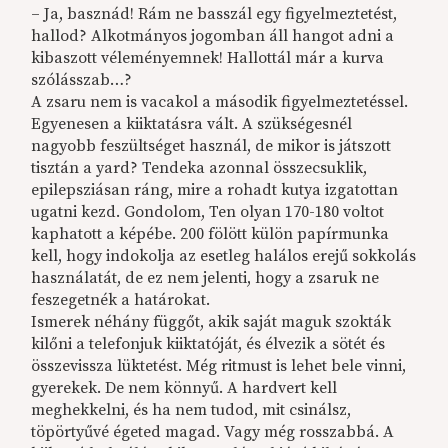
– Ja, basznád! Rám ne basszál egy figyelmeztetést,
hallod? Alkotmányos jogomban áll hangot adni a
kibaszott véleményemnek! Hallottál már a kurva
szólásszab…?
A zsaru nem is vacakol a második figyelmeztetéssel.
Egyenesen a kiiktatásra vált. A szükségesnél
nagyobb feszültséget használ, de mikor is játszott
tisztán a yard? Tendeka azonnal összecsuklik,
epilepsziásan ráng, mire a rohadt kutya izgatottan
ugatni kezd. Gondolom, Ten olyan 170-180 voltot
kaphatott a képébe. 200 fölött külön papírmunka
kell, hogy indokolja az esetleg halálos erejű sokkolás
használatát, de ez nem jelenti, hogy a zsaruk ne
feszegetnék a határokat.
Ismerek néhány függőt, akik saját maguk szokták
kilőni a telefonjuk kiiktatóját, és élvezik a sötét és
összevissza lüktetést. Még ritmust is lehet bele vinni,
gyerekek. De nem könnyű. A hardvert kell
meghekkelni, és ha nem tudod, mit csinálsz,
töpörtyűvé égeted magad. Vagy még rosszabbá. A