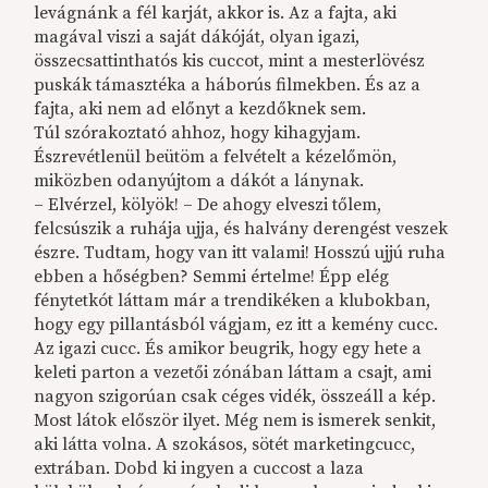
levágnánk a fél karját, akkor is. Az a fajta, aki
magával viszi a saját dákóját, olyan igazi,
összecsattinthatós kis cuccot, mint a mesterlövész
puskák támasztéka a háborús filmekben. És az a
fajta, aki nem ad előnyt a kezdőknek sem.
Túl szórakoztató ahhoz, hogy kihagyjam.
Észrevétlenül beütöm a felvételt a kézelőmön,
miközben odanyújtom a dákót a lánynak.
– Elvérzel, kölyök! – De ahogy elveszi tőlem,
felcsúszik a ruhája ujja, és halvány derengést veszek
észre. Tudtam, hogy van itt valami! Hosszú ujjú ruha
ebben a hőségben? Semmi értelme! Épp elég
fénytetkót láttam már a trendikéken a klubokban,
hogy egy pillantásból vágjam, ez itt a kemény cucc.
Az igazi cucc. És amikor beugrik, hogy egy hete a
keleti parton a vezetői zónában láttam a csajt, ami
nagyon szigorúan csak céges vidék, összeáll a kép.
Most látok először ilyet. Még nem is ismerek senkit,
aki látta volna. A szokásos, sötét marketingcucc,
extrában. Dobd ki ingyen a cuccost a laza