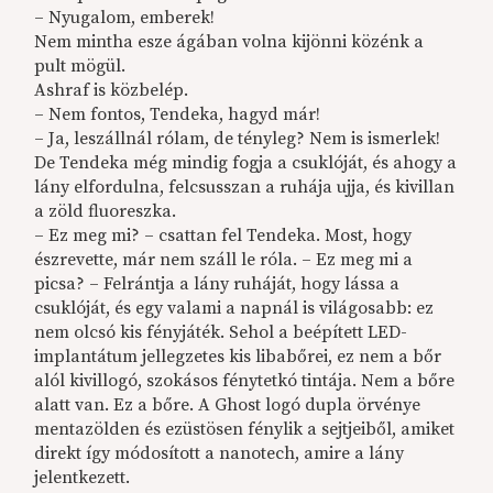
– Nyugalom, emberek!
Nem mintha esze ágában volna kijönni közénk a
pult mögül.
Ashraf is közbelép.
– Nem fontos, Tendeka, hagyd már!
– Ja, leszállnál rólam, de tényleg? Nem is ismerlek!
De Tendeka még mindig fogja a csuklóját, és ahogy a
lány elfordulna, felcsusszan a ruhája ujja, és kivillan
a zöld fluoreszka.
– Ez meg mi? – csattan fel Tendeka. Most, hogy
észrevette, már nem száll le róla. – Ez meg mi a
picsa? – Felrántja a lány ruháját, hogy lássa a
csuklóját, és egy valami a napnál is világosabb: ez
nem olcsó kis fényjáték. Sehol a beépített LED-
implantátum jellegzetes kis libabőrei, ez nem a bőr
alól kivillogó, szokásos fénytetkó tintája. Nem a bőre
alatt van. Ez a bőre. A Ghost logó dupla örvénye
mentazölden és ezüstösen fénylik a sejtjeiből, amiket
direkt így módosított a nanotech, amire a lány
jelentkezett.