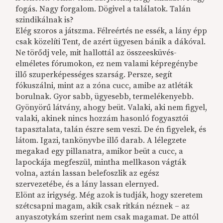
fogás. Nagy forgalom. Dögivel a találatok. Talán
szindikálnak is?
Elég szoros a játszma. Félreértés ne essék, a lány épp
csak közelíti Tent, de azért ügyesen bánik a dákóval.
Ne törődj vele, mit hallottál az összeesküvés-
elméletes fórumokon, ez nem valami képregénybe
illő szuperképességes szarság. Persze, segít
fókuszálni, mint az a zóna cucc, amibe az atléták
borulnak. Gyor sabb, ügyesebb, termelékenyebb.
Gyönyörű látvány, ahogy beüt. Valaki, aki nem figyel,
valaki, akinek nincs hozzám hasonló fogyasztói
tapasztalata, talán észre sem veszi. De én figyelek, és
látom. Igazi, tankönyvbe illő darab. A lélegzete
megakad egy pillanatra, amikor beüt a cucc, a
lapockája megfeszül, mintha mellkason vágták
volna, aztán lassan belefoszlik az egész
szervezetébe, és a lány lassan elernyed.
Elönt az irigység. Még azok is tudják, hogy szeretem
szétcsapni magam, akik csak ritkán néznek – az
anyaszotykám szerint nem csak magamat. De attól