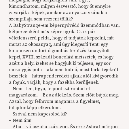
megsúgni, hogy szájszagom van. Ugye,
kimondhatom, milyen észvesztő, hogy őt ennyire
zavarják a képek, amikor az anyaszotykának a
szempillája sem rezzent tőlük?
A BabyStrange-em képernyővédő üzemmódban van,
kétpercenként más képre ugrik. Csak pár
véletlenszerű példa, hogy el tudjátok képzelni, mit
mutat az okosanyag, ami úgy idegesíti Tent: egy
különösen undorító gombás fertőzés kinagyított
képei, XVIII. századi boncolási metszetek, és hogy
azért a helyi ízeket se hagyjuk ki teljesen, egy sor
mosolygós pofa – aki nem tudná, most birkafejekről
beszélek – hátrapenderedett ajkuk alól kivigyorodik
a foguk, várják, hogy a fazékba kerüljenek.
– Nem, Ten, figyu, te pont ezt rontod el –
magyarázom. – Ez az álcázás. Szem előtt bújok meg.
Azzal, hogy felhívom magamra a figyelmet,
tulajdonképp elkerülöm.
– Szóval nem kapcsolod ki?
– Nem ám!
– Aha – válaszolja szárazon. És erre Ashraf már jön