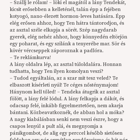
– Szállj le rólam! – löki el magától a lány Tendekát,
kicsit erősebben a kelleténél, talán épp a fejében
kotyogó, nano-élezett hormon-leves hatására. Épp
elég erősen ahhoz, hogy Ten hátra tántorodjon, és
az asztal széle elkapja a sörét. Szép nagydarab
gyerek, elég nehéz ahhoz, hogy könnyedén eltörjön
egy poharat, és egy szilánk a tenyerébe mar. Sör és
kövér vércseppek záporoznak a padlóra.
– Te reklámkurva!
A lány oldalra lép, az asztal túloldalára. Honnan
tudhatta, hogy Ten ilyen komolyan veszi?
– Tudod egyáltalán, az a szar mit tesz veled? Te
elbaszott kísérleti nyúl! Te céges nősténymajom!
Hánynom kell tőled! – Tendeka átugrik az asztal
fölött, a lány felé lódul. A lány felkapja a dákót, és
odacsap felé, inkább figyelmeztetően, nem akarja
bántani. Közbeavatkoznék, de abban hol a móka?
A nagy kiabálásban senki nem veszi észre, hogy a
csapos lenyúl a pult alá, és megnyomja a
pánikgombot, de alig egy perccel később sietősen