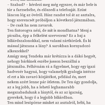
– Szabad? – kérdezi meg még egyszer, és már bele is
túr a farzsebébe, és előszedi a telefonját. Ezüst
láncon lóg az övéről. Húsz randot tol át az asztalra,
hogy szerencsét próbáljon a következő játszmában.
– De csak ha nem zavarok.
Ten fintorogva nézi, de mit is mondhatna? Menj a
picsába, épp a felkelést szervezem? Ez a baj a
biliárdszalonokkal, nem valami zártkörűek. És ki
mással játszana a lány? A sarokban kornyadozó
alkeszekkel?
Amúgy meg Tendeka már krétázza is a dákó hegyét,
nehogy bárkinek eszébe jusson beszállni a
játszmába. Felhívnám rá a figyelmet, hogy egy igazi
hadvezér hagyná, hogy valamelyik gyalogja intézze
el ezt a kis zavaró közjátékot, például én, mert
nekem azért lenne pár ötletem. De Ten úgy gondolja,
az a leg jobb, ha a lehető leghamarabb
megszabadulunk a lánytól, és az az igazság,
gyerekek, hogy ő a legjobb biliárdban.
Ten mind lesöpörne minket az asztalról, bébi, ha