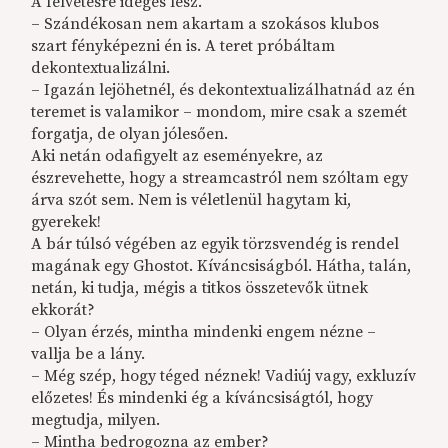
A felvetésre ideges lesz.
– Szándékosan nem akartam a szokásos klubos
szart fényképezni én is. A teret próbáltam
dekontextualizálni.
– Igazán lejöhetnél, és dekontextualizálhatnád az én
teremet is valamikor – mondom, mire csak a szemét
forgatja, de olyan jólesően.
Aki netán odafigyelt az eseményekre, az
észrevehette, hogy a streamcastról nem szóltam egy
árva szót sem. Nem is véletlenül hagytam ki,
gyerekek!
A bár túlsó végében az egyik törzsvendég is rendel
magának egy Ghostot. Kíváncsiságból. Hátha, talán,
netán, ki tudja, mégis a titkos összetevők ütnek
ekkorát?
– Olyan érzés, mintha mindenki engem nézne –
vallja be a lány.
– Még szép, hogy téged néznek! Vadiúj vagy, exkluzív
előzetes! És mindenki ég a kíváncsiságtól, hogy
megtudja, milyen.
– Mintha bedrogozna az ember?