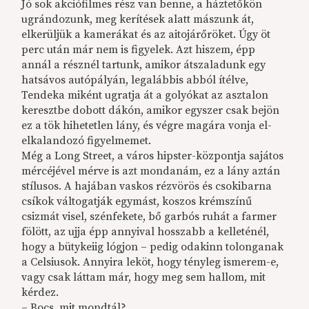
Jó sok akciófilmes rész van benne, a háztetőkön
ugrándozunk, meg kerítések alatt mászunk át,
elkerüljük a kamerákat és az aitojárőröket. Úgy öt
perc után már nem is figyelek. Azt hiszem, épp
annál a résznél tartunk, amikor átszaladunk egy
hatsávos autópályán, legalábbis abból ítélve,
Tendeka miként ugratja át a golyókat az asztalon
keresztbe dobott dákón, amikor egyszer csak bejön
ez a tök hihetetlen lány, és végre magára vonja el-
elkalandozó figyelmemet.
Még a Long Street, a város hipster-központja sajátos
mércéjével mérve is azt mondanám, ez a lány aztán
stílusos. A hajában vaskos rézvörös és csokibarna
csíkok váltogatják egymást, koszos krémszínű
csizmát visel, szénfekete, bő garbós ruhát a farmer
fölött, az ujja épp annyival hosszabb a kelleténél,
hogy a bütykeiig lógjon – pedig odakinn tolonganak
a Celsiusok. Annyira leköt, hogy tényleg ismerem-e,
vagy csak láttam már, hogy meg sem hallom, mit
kérdez.
– Bocs, mit mondtál?