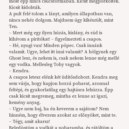
most épp nincs csúcsformában. Kicsit megpörkölték.
Kicsit kidobták.
A pult felé tolom a lányt, amilyen állapotban van,
nincs nehéz dolgom. Majdnem úgy kikészült, mint
Ten.
– Mert még egy ilyen húzás, kislány, és rád is
kihívom a pirítókat! – figyelmezteti a csapos.
– Hé, nyugi van! Minden pöpec. Csak innánk
valamit. Ugye, lehet itt inni valamit? A hölgynek egy
Ghost lesz, és nekem is, csak nekem lenne még mellé
egy vodka. Mellesleg Toby vagyok.
– Kendra.
A csapos letesz elénk két üdítősdobozt. Kendra meg
sem várja, hogy kapjon hozzá poharat, azonnal
feltépi, és gyakorlatilag egy hajtásra lehúzza. Épp
csak kicsit megremeg, mintha ez lenne az igazi,
kemény anyag.
– Ugye nem baj, ha én keverem a sajátom? Nem
hinném, hogy élvezem azokat az előnyöket, mint te.
– Tégy, amit akarsz!
Beledöntöm a vodkát a poharamba, és rátöltöm a