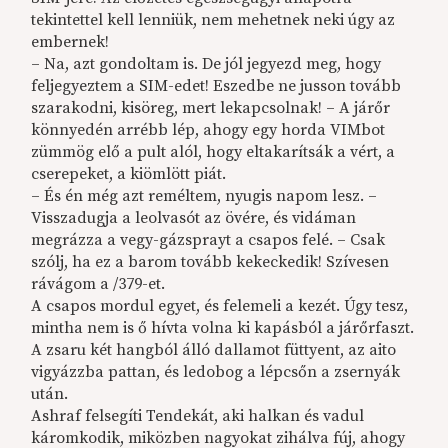
tekintettel kell lenniük, nem mehetnek neki úgy az
embernek!
– Na, azt gondoltam is. De jól jegyezd meg, hogy
feljegyeztem a SIM-edet! Eszedbe ne jusson tovább
szarakodni, kisöreg, mert lekapcsolnak! – A járőr
könnyedén arrébb lép, ahogy egy horda VIMbot
zümmög elő a pult alól, hogy eltakarítsák a vért, a
cserepeket, a kiömlött piát.
– És én még azt reméltem, nyugis napom lesz. –
Visszadugja a leolvasót az övére, és vidáman
megrázza a vegy-gázsprayt a csapos felé. – Csak
szólj, ha ez a barom tovább kekeckedik! Szívesen
rávágom a /379-et.
A csapos mordul egyet, és felemeli a kezét. Úgy tesz,
mintha nem is ő hívta volna ki kapásból a járőrfaszt.
A zsaru két hangból álló dallamot füttyent, az aito
vigyázzba pattan, és ledobog a lépcsőn a zsernyák
után.
Ashraf felsegíti Tendekát, aki halkan és vadul
káromkodik, miközben nagyokat zihálva fúj, ahogy