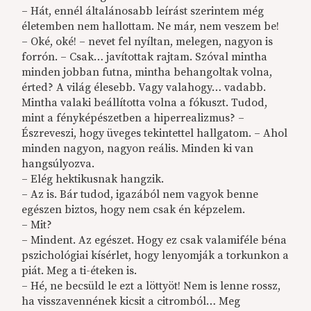
– Hát, ennél általánosabb leírást szerintem még
életemben nem hallottam. Ne már, nem veszem be!
– Oké, oké! – nevet fel nyíltan, melegen, nagyon is
forrón. – Csak… javítottak rajtam. Szóval mintha
minden jobban futna, mintha behangoltak volna,
érted? A világ élesebb. Vagy valahogy… vadabb.
Mintha valaki beállította volna a fókuszt. Tudod,
mint a fényképészetben a hiperrealizmus? –
Észreveszi, hogy üveges tekintettel hallgatom. – Ahol
minden nagyon, nagyon reális. Minden ki van
hangsúlyozva.
– Elég hektikusnak hangzik.
– Az is. Bár tudod, igazából nem vagyok benne
egészen biztos, hogy nem csak én képzelem.
– Mit?
– Mindent. Az egészet. Hogy ez csak valamiféle béna
pszichológiai kísérlet, hogy lenyomják a torkunkon a
piát. Meg a ti-éteken is.
– Hé, ne becsüld le ezt a löttyöt! Nem is lenne rossz,
ha visszavennének kicsit a citromból… Meg