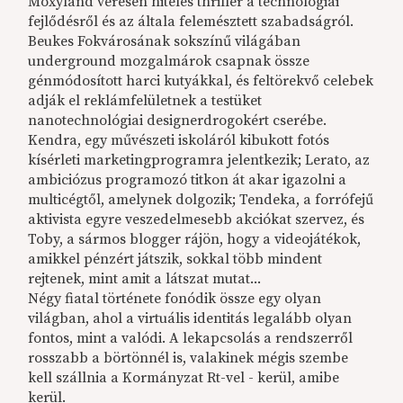
Moxyland véresen hiteles thriller a technológiai
fejlődésről és az általa felemésztett szabadságról.
Beukes Fokvárosának sokszínű világában
underground mozgalmárok csapnak össze
génmódosított harci kutyákkal, és feltörekvő celebek
adják el reklámfelületnek a testüket
nanotechnológiai designerdrogokért cserébe.
Kendra, egy művészeti iskoláról kibukott fotós
kísérleti marketingprogramra jelentkezik; Lerato, az
ambiciózus programozó titkon át akar igazolni a
multicégtől, amelynek dolgozik; Tendeka, a forrófejű
aktivista egyre veszedelmesebb akciókat szervez, és
Toby, a sármos blogger rájön, hogy a videojátékok,
amikkel pénzért játszik, sokkal több mindent
rejtenek, mint amit a látszat mutat...
Négy fiatal története fonódik össze egy olyan
világban, ahol a virtuális identitás legalább olyan
fontos, mint a valódi. A lekapcsolás a rendszerről
rosszabb a börtönnél is, valakinek mégis szembe
kell szállnia a Kormányzat Rt-vel - kerül, amibe
kerül.