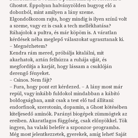
Ghostot. Éppolyan halványzölden bugyog elő a
dobozból, mint amilyen a lány szeme.
Elgondolkozom rajta, hogy mindig is ilyen színű volt
a szeme, vagy ez is csak a tech mellékhatása?
Ráhajolok a pultra, és már köpöm is. A váratlan
kérdések néha meglepő válaszokat ugrasztanak ki.
– Megnézhetem?
Kendra rám mered, próbálja kitalálni, mit
akarhatok, aztán felhúzza a ruhája ujját, és
megfordítja a karját, hogy lássam a csuklóján
derengő fényeket.
– Csinos. Nem fájt?
– Fura, hogy pont ezt kérdezed. – A lány most már
repül, vagy inkább fuldokol mindabban a kábító
boldogságban, amit csak a test elő tud állítani:
endorfinok, szerotonin, dopamin, a Ghost kötésében
kiteljesedő aminók. Parányi biogépek zümmögtek az
ereiben. Akaratlagos függőség, csak előnyökkel. Tök
ingyen, ha valaki belefér a szponzor-programba.
Még most jelentkezzetek, gyerekek, amíg lehet! Saját