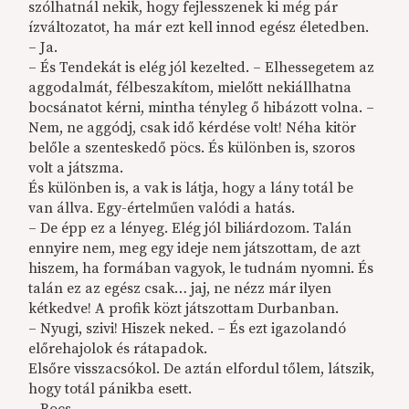
szólhatnál nekik, hogy fejlesszenek ki még pár
ízváltozatot, ha már ezt kell innod egész életedben.
– Ja.
– És Tendekát is elég jól kezelted. – Elhessegetem az
aggodalmát, félbeszakítom, mielőtt nekiállhatna
bocsánatot kérni, mintha tényleg ő hibázott volna. –
Nem, ne aggódj, csak idő kérdése volt! Néha kitör
belőle a szenteskedő pöcs. És különben is, szoros
volt a játszma.
És különben is, a vak is látja, hogy a lány totál be
van állva. Egy-értelműen valódi a hatás.
– De épp ez a lényeg. Elég jól biliárdozom. Talán
ennyire nem, meg egy ideje nem játszottam, de azt
hiszem, ha formában vagyok, le tudnám nyomni. És
talán ez az egész csak… jaj, ne nézz már ilyen
kétkedve! A profik közt játszottam Durbanban.
– Nyugi, szivi! Hiszek neked. – És ezt igazolandó
előrehajolok és rátapadok.
Elsőre visszacsókol. De aztán elfordul tőlem, látszik,
hogy totál pánikba esett.