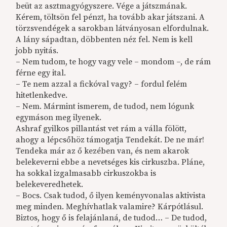
beüt az asztmagyógyszere. Vége a játszmának.
Kérem, töltsön fel pénzt, ha tovább akar játszani. A
törzsvendégek a sarokban látványosan elfordulnak.
A lány sápadtan, döbbenten néz fel. Nem is kell
jobb nyitás.
– Nem tudom, te hogy vagy vele – mondom –, de rám
férne egy ital.
– Te nem azzal a fickóval vagy? – fordul felém
hitetlenkedve.
– Nem. Mármint ismerem, de tudod, nem lógunk
egymáson meg ilyenek.
Ashraf gyilkos pillantást vet rám a válla fölött,
ahogy a lépcsőhöz támogatja Tendekát. De ne már!
Tendeka már az ő kezében van, és nem akarok
belekeverni ebbe a nevetséges kis cirkuszba. Pláne,
ha sokkal izgalmasabb cirkuszokba is
belekeveredhetek.
– Bocs. Csak tudod, ő ilyen keményvonalas aktivista
meg minden. Meghívhatlak valamire? Kárpótlásul.
Biztos, hogy ő is felajánlaná, de tudod… – De tudod,