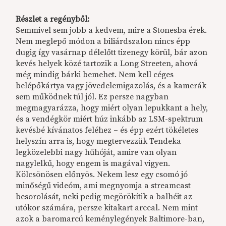
Részlet a regényből:
Semmivel sem jobb a kedvem, mire a Stonesba érek.
Nem meglepő módon a biliárdszalon nincs épp
dugig így vasárnap délelőtt tizenegy körül, bár azon
kevés helyek közé tartozik a Long Streeten, ahová
még mindig bárki bemehet. Nem kell céges
belépőkártya vagy jövedelemigazolás, és a kamerák
sem működnek túl jól. Ez persze nagyban
megmagyarázza, hogy miért olyan lepukkant a hely,
és a vendégkör miért húz inkább az LSM-spektrum
kevésbé kívánatos feléhez – és épp ezért tökéletes
helyszín arra is, hogy megtervezzük Tendeka
legközelebbi nagy hűhóját, amire van olyan
nagylelkű, hogy engem is magával vigyen.
Kölcsönösen előnyös. Nekem lesz egy csomó jó
minőségű videóm, ami megnyomja a streamcast
besorolását, neki pedig megörökítik a balhéit az
utókor számára, persze kitakart arccal. Nem mint
azok a baromarcú keménylegények Baltimore-ban,