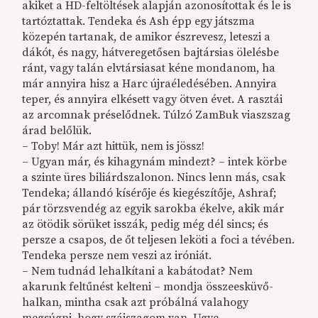
akiket a HD-feltöltések alapján azonosítottak és le is
tartóztattak. Tendeka és Ash épp egy játszma
közepén tartanak, de amikor észrevesz, leteszi a
dákót, és nagy, hátveregetősen bajtársias ölelésbe
ránt, vagy talán elvtársiasat kéne mondanom, ha
már annyira hisz a Harc újraéledésében. Annyira
teper, és annyira elkésett vagy ötven évet. A rasztái
az arcomnak préselődnek. Túlzó ZamBuk viaszszag
árad belőlük.
– Toby! Már azt hittük, nem is jössz!
– Ugyan már, és kihagynám mindezt? – intek körbe
a szinte üres biliárdszalonon. Nincs lenn más, csak
Tendeka; állandó kísérője és kiegészítője, Ashraf;
pár törzsvendég az egyik sarokba ékelve, akik már
az ötödik sörüket isszák, pedig még dél sincs; és
persze a csapos, de őt teljesen leköti a foci a tévében.
Tendeka persze nem veszi az iróniát.
– Nem tudnád lehalkítani a kabátodat? Nem
akarunk feltűnést kelteni – mondja összeesküvő-
halkan, mintha csak azt próbálná valahogy