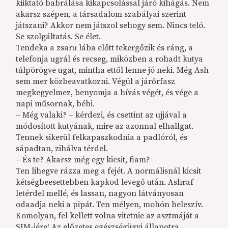
kiiktató babrálása kikapcsolással járó kihágás. Nem
akarsz szépen, a társadalom szabályai szerint
játszani? Akkor nem játszol sehogy sem. Nincs teló.
Se szolgáltatás. Se élet.
Tendeka a zsaru lába előtt tekergőzik és ráng, a
telefonja ugrál és recseg, miközben a rohadt kutya
túlpörögve ugat, mintha ettől lenne jó neki. Még Ash
sem mer közbeavatkozni. Végül a járőrfasz
megkegyelmez, benyomja a hívás végét, és vége a
napi műsornak, bébi.
– Még valaki? – kérdezi, és csettint az ujjával a
módosított kutyának, mire az azonnal elhallgat.
Tennek sikerül felkapaszkodnia a padlóról, és
sápadtan, zihálva térdel.
– És te? Akarsz még egy kicsit, fiam?
Ten lihegve rázza meg a fejét. A normálisnál kicsit
kétségbeesettebben kapkod levegő után. Ashraf
letérdel mellé, és lassan, nagyon látványosan
odaadja neki a pipát. Ten mélyen, mohón beleszív.
Komolyan, fel kellett volna vitetnie az asztmáját a
SIM-jére! Az előzetes egészségügyi állapotra