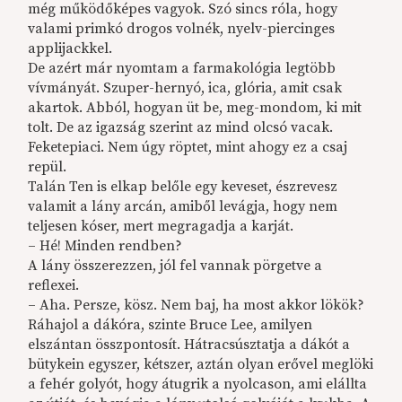
még működőképes vagyok. Szó sincs róla, hogy
valami primkó drogos volnék, nyelv-piercinges
applijackkel.
De azért már nyomtam a farmakológia legtöbb
vívmányát. Szuper-hernyó, ica, glória, amit csak
akartok. Abból, hogyan üt be, meg-mondom, ki mit
tolt. De az igazság szerint az mind olcsó vacak.
Feketepiaci. Nem úgy röptet, mint ahogy ez a csaj
repül.
Talán Ten is elkap belőle egy keveset, észrevesz
valamit a lány arcán, amiből levágja, hogy nem
teljesen kóser, mert megragadja a karját.
– Hé! Minden rendben?
A lány összerezzen, jól fel vannak pörgetve a
reflexei.
– Aha. Persze, kösz. Nem baj, ha most akkor lökök?
Ráhajol a dákóra, szinte Bruce Lee, amilyen
elszántan összpontosít. Hátracsúsztatja a dákót a
bütykein egyszer, kétszer, aztán olyan erővel meglöki
a fehér golyót, hogy átugrik a nyolcason, ami elállta