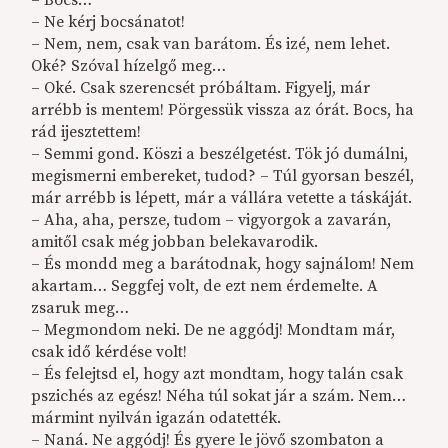
– Bocs…
– Ne kérj bocsánatot!
– Nem, nem, csak van barátom. És izé, nem lehet.
Oké? Szóval hízelgő meg…
– Oké. Csak szerencsét próbáltam. Figyelj, már
arrébb is mentem! Pörgessük vissza az órát. Bocs, ha
rád ijesztettem!
– Semmi gond. Köszi a beszélgetést. Tök jó dumálni,
megismerni embereket, tudod? – Túl gyorsan beszél,
már arrébb is lépett, már a vállára vetette a táskáját.
– Aha, aha, persze, tudom – vigyorgok a zavarán,
amitől csak még jobban belekavarodik.
– És mondd meg a barátodnak, hogy sajnálom! Nem
akartam… Seggfej volt, de ezt nem érdemelte. A
zsaruk meg…
– Megmondom neki. De ne aggódj! Mondtam már,
csak idő kérdése volt!
– És felejtsd el, hogy azt mondtam, hogy talán csak
pszichés az egész! Néha túl sokat jár a szám. Nem…
mármint nyilván igazán odatették.
– Naná. Ne aggódj! És gyere le jövő szombaton a