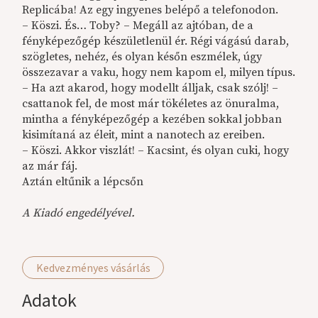
Replicába! Az egy ingyenes belépő a telefonodon.
– Köszi. És… Toby? – Megáll az ajtóban, de a
fényképezőgép készületlenül ér. Régi vágású darab,
szögletes, nehéz, és olyan későn eszmélek, úgy
összezavar a vaku, hogy nem kapom el, milyen típus.
– Ha azt akarod, hogy modellt álljak, csak szólj! –
csattanok fel, de most már tökéletes az önuralma,
mintha a fényképezőgép a kezében sokkal jobban
kisimítaná az éleit, mint a nanotech az ereiben.
– Köszi. Akkor viszlát! – Kacsint, és olyan cuki, hogy
az már fáj.
Aztán eltűnik a lépcsőn
A Kiadó engedélyével.
Kedvezményes vásárlás
Adatok