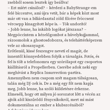
zsebből sosem lesztek így beállva!
– Ezt miért csinálod? – kérdezi a BabyStrange-em
felé biccentve, ami újra vetít, bár a képek közt most
már ott van a biliárdasztal zöld filcére fröccsent
vércsepp kinagyított képe is. – Tök undorító!
– Jobb lenne, ha inkább logókat játszana? –
Megpöccintem a kézelőgombot a hüvelykujjammal,
rázoomolok a ghostosdobozra, és teleháttérképezem
vele az okosanyagot.
Erőtlenül, kissé feszengve neveti el magát, de
innentől könnyedebben folyik a társalgás. Fotós, és
fel is tölt a telefonomra egy szórólapot egy csoportos
kiállításról a Propellerben. Cserébe adok neki egy
meghívást a Replica Insurrection-partira.
Amennyiben nem csapom szét magam túlságosan,
talán még DJ-zek is. De a még egy főt nem kapja
meg. Jobb lenne, ha szóló küldetésre érkezne.
Elmeséli, hogy ott milyen jó sorozatot lőtt a vécén az
ajtók alól kiszűrődő fénycsíkokról, mert mi mást
dokumentálna az ember a klubszcénából?