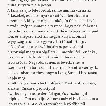
feldobog egy pár ormótlan rendőrcsizma és két pár
puha kutyatalp a lépcsőn.
A lány az ajtó felé fordul, szinte mintha várná az
érkezőket, és a zsernyák az aitóval berobban a
terembe. A lány ledobja a dákót, és felemeli a kezét,
tisztán, szépen mutatja a tartása, hogy neki ehhez az
egészhez nincs semmi köze. A dákó végiggurul a pad
lón, és a lépcső előtt áll meg. A kutya azonnal
végigszaglássza, és egy vak-kantással letudja.
– Ó, szóval ez a kis szájbakúrt szponzorbébi
biztonsági magánszolgálata? – mordul fel Tendeka,
és a zsaru felé fordul, aki már célba is vette a
leolvasóval. Nagyobbat nem is tévedhetne. A
szerencsétlen balfasz láthatóan mezei utcazsernyák,
aki volt olyan peches, hogy a Long Street-i beosztást
kapja meg.
– Jött megvédeni a technológiát? Mert csak az vagy,
kislány! Cirkuszi prototípus!
Az aito figyelmeztetően felugat, és visszhangul
felpittyen Ten mobilja. A zsaru már el is választotta a
leolvasóval a SIM-ét a teremben lévő többitől.