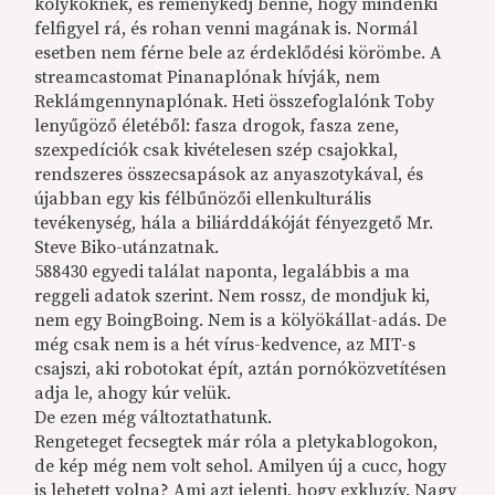
kölyköknek, és reménykedj benne, hogy mindenki
felfigyel rá, és rohan venni magának is. Normál
esetben nem férne bele az érdeklődési körömbe. A
streamcastomat Pinanaplónak hívják, nem
Reklámgennynaplónak. Heti összefoglalónk Toby
lenyűgöző életéből: fasza drogok, fasza zene,
szexpedíciók csak kivételesen szép csajokkal,
rendszeres összecsapások az anyaszotykával, és
újabban egy kis félbűnözői ellenkulturális
tevékenység, hála a biliárddákóját fényezgető Mr.
Steve Biko-utánzatnak.
588430 egyedi találat naponta, legalábbis a ma
reggeli adatok szerint. Nem rossz, de mondjuk ki,
nem egy BoingBoing. Nem is a kölyökállat-adás. De
még csak nem is a hét vírus-kedvence, az MIT-s
csajszi, aki robotokat épít, aztán pornóközvetítésen
adja le, ahogy kúr velük.
De ezen még változtathatunk.
Rengeteget fecsegtek már róla a pletykablogokon,
de kép még nem volt sehol. Amilyen új a cucc, hogy
is lehetett volna? Ami azt jelenti, hogy exkluzív. Nagy