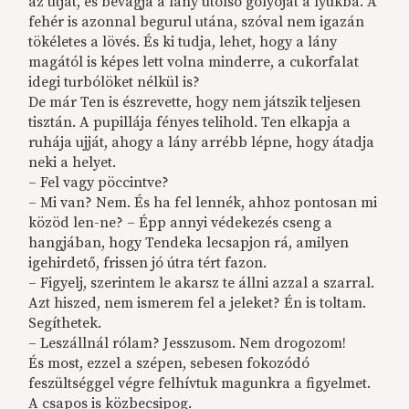
az útját, és bevágja a lány utolsó golyóját a lyukba. A
fehér is azonnal begurul utána, szóval nem igazán
tökéletes a lövés. És ki tudja, lehet, hogy a lány
magától is képes lett volna minderre, a cukorfalat
idegi turbólöket nélkül is?
De már Ten is észrevette, hogy nem játszik teljesen
tisztán. A pupillája fényes telihold. Ten elkapja a
ruhája ujját, ahogy a lány arrébb lépne, hogy átadja
neki a helyet.
– Fel vagy pöccintve?
– Mi van? Nem. És ha fel lennék, ahhoz pontosan mi
közöd len-ne? – Épp annyi védekezés cseng a
hangjában, hogy Tendeka lecsapjon rá, amilyen
igehirdető, frissen jó útra tért fazon.
– Figyelj, szerintem le akarsz te állni azzal a szarral.
Azt hiszed, nem ismerem fel a jeleket? Én is toltam.
Segíthetek.
– Leszállnál rólam? Jesszusom. Nem drogozom!
És most, ezzel a szépen, sebesen fokozódó
feszültséggel végre felhívtuk magunkra a figyelmet.
A csapos is közbecsipog.