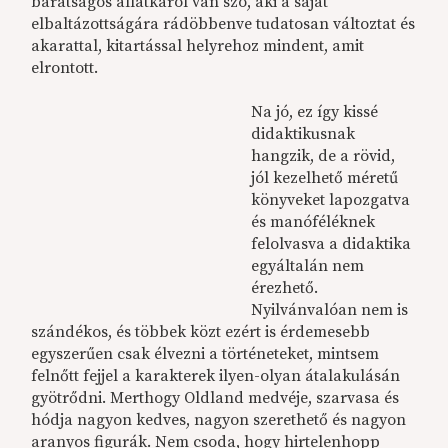
barátságos állatkáról van szó, aki a saját
elbaltázottságára rádöbbenve tudatosan változtat és
akarattal, kitartással helyrehoz mindent, amit
elrontott.
Na jó, ez így kissé
didaktikusnak
hangzik, de a rövid,
jól kezelhető méretű
könyveket lapozgatva
és manóféléknek
felolvasva a didaktika
egyáltalán nem
érezhető.
Nyilvánvalóan nem is
szándékos, és többek közt ezért is érdemesebb
egyszerűen csak élvezni a történeteket, mintsem
felnőtt fejjel a karakterek ilyen-olyan átalakulásán
gyötrődni. Merthogy Oldland medvéje, szarvasa és
hódja nagyon kedves, nagyon szerethető és nagyon
aranyos figurák. Nem csoda, hogy hirtelenhopp