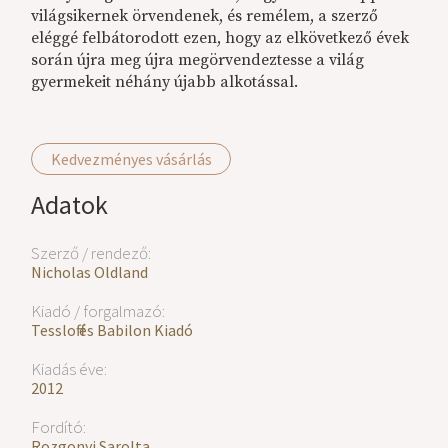
világsikernek örvendenek, és remélem, a szerző
eléggé felbátorodott ezen, hogy az elkövetkező évek
során újra meg újra megörvendeztesse a világ
gyermekeit néhány újabb alkotással.
Kedvezményes vásárlás
Adatok
Szerző / rendező:
Nicholas Oldland
Kiadó / forgalmazó:
Tessloff és Babilon Kiadó
Kiadás éve:
2012
Fordító:
Rozgonyi Sarolta