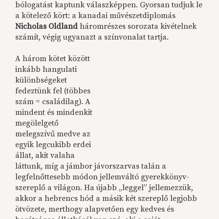
bólogatást kaptunk válaszképpen. Gyorsan tudjuk le
a kötelező kört: a kanadai művészetdiplomás
Nicholas Oldland
háromrészes sorozata kivételnek
számít, végig ugyanazt a színvonalat tartja.
A három kötet között
inkább hangulati
különbségeket
fedeztünk fel (többes
szám = családilag). A
mindent és mindenkit
megölelgető
melegszívű medve az
egyik legcukibb erdei
állat, akit valaha
láttunk, míg a jámbor jávorszarvas talán a
legfelnőttesebb módon jellemváltó gyerekkönyv-
szereplő a világon. Ha újabb „leggel” jellemezzük,
akkor a hebrencs hód a másik két szereplő legjobb
ötvözete, merthogy alapvetően egy kedves és