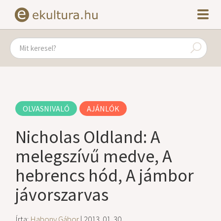
OLVASNIVALÓ
AJÁNLÓK
Nicholas Oldland: A
melegszívű medve, A
hebrencs hód, A jámbor
jávorszarvas
Írta:
Habony Gábor
| 2013. 01. 30.