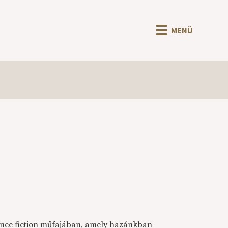
MENÜ
ience fiction műfajában, amely hazánkban