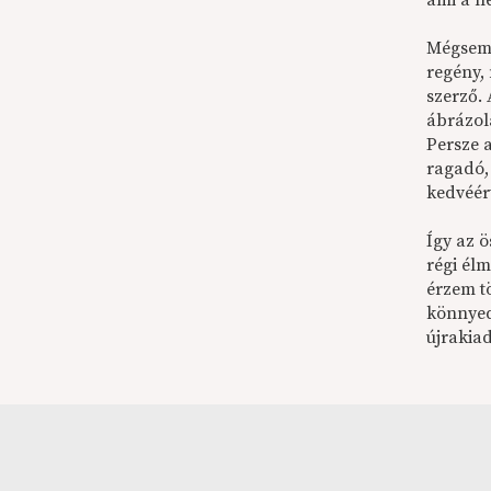
ami a n
Mégsem 
regény,
szerző. 
ábrázolá
Persze 
ragadó,
kedvéér
Így az ö
régi él
érzem t
könnyed
újrakia