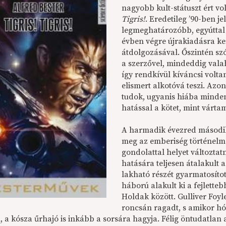
nagyobb kult-státuszt ért vo
Tigris!
. Eredetileg ’90-ben 
legmeghatározóbb, egyúttal t
évben végre újrakiadásra ke
átdolgozásával. Őszintén sz
a szerzővel, mindeddig vala
így rendkívül kíváncsi volta
elismert alkotóvá teszi. Azo
tudok, ugyanis hiába minden
hatással a kötet, mint várta
A harmadik évezred második 
meg az emberiség történelm
gondolattal helyet változtatn
hatására teljesen átalakult
lakható részét gyarmatosíto
háború alakult ki a fejlett
Holdak között. Gulliver Foyle
roncsán ragadt, s amikor h
l, a kósza űrhajó is inkább a sorsára hagyja. Félig öntudatlan