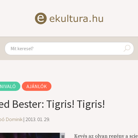
NIVALÓ
AJÁNLÓK
ed Bester: Tigris! Tigris!
bó Dominik
| 2013. 01. 29.
Kevés az olyan regény a sc