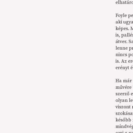
elhatáro
Foyle pe
aki ugy
képes. 
is, pall
átver. S
lenne p
nincs po
is. Az e
erényt é
Ha már 
művére 
szerző 
olyan l
viszont 
szokásai
később 
mindvégi