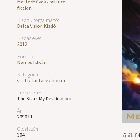
MesterMűvek / science
fiction
Kiadó / forgalmazó:
Delta Vision Kiadó
Kiadás éve:
2012
Fordító:
Nemes István
Kategória:
sci-fi / fantasy / horror
Eredeti cím:
The Stars My Destination
Ár:
2990 Ft
Oldalszám:
304
tűnik fe