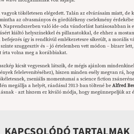
ew wave mozgalmának volt sajátja.
vagyok tökéletesen elégedett. Talán az elvárásaim miatt, de k
 mintha az olvasmányos és gördülékeny cselekmény érdekében
A Naprendszerben való ide-oda vándorlást hatásosabban is elő 
sért kiáltó helyszínekkel és pillanatokkal, de ehhez a mostan
a befejezés így is rendkívül emlékezetesre sikerült, a moráli
 szinte szuggesztív és – jó értelemben vett módon – bizarr let
t írta volna meg a korábbiakat.
sszkép kicsit vegyesnek látszik, de mégis ajánlom mindenkinek
mények felelevenítéséhez), hiszen minden esély megvan rá, ho
ökéletesnek, zseniális momentumai a science fiction zsáneréne
én megállja a helyét, ráadásul 2013-ban töltené be
Alfred Be
dásnak - azt hiszem ez kiváló módja, hogy megünnepeljük az é
KAPCSOLÓDÓ TARTALMAK