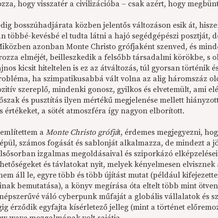
zza, hogy visszatér a civilizációba – csak azért, hogy megbün
dig bosszúhadjárata közben jelentős változáson esik át, hiszen
an többé-kevésbé el tudta látni a hajó segédgépészi posztját, 
Miközben azonban Monte Christo grófjaként szenved, és mind
érozza elméjét, beilleszkedik a felsőbb társadalmi körökbe, s 
ajnos kicsit hiteltelen is ez az átváltozás, túl gyorsan történi
robléma, ha szimpatikusabbá vált volna az alig háromszáz old
zitív szereplő, mindenki gonosz, gyilkos és elvetemült, ami e
rőszak és pusztítás ilyen mértékű megjelenése mellett hiányzo
s értékeket, a sötét atmoszféra így nagyon elborított.
említettem a
Monte Christo grófjá
t, érdemes megjegyezni, ho
épül, számos fogását és sablonját alkalmazza, de mindezt a j
elsősorban izgalmas megoldásaival és sziporkázó elképzelései
ehetőségeket és távlatokat nyit, melyek kényelmesen elvisznek
nem áll le, egyre több és több újítást mutat (például kifejezett
nak bemutatása), a könyv megírása óta eltelt több mint ötven é
népszerűvé váló cyberpunk műfaját a globális vállalatok és sz
g érződik egyfajta kísérletező jelleg (mint a történet előrem