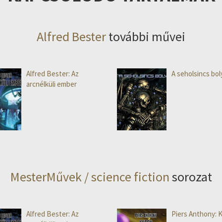
Alfred Bester
további művei
Alfred Bester: Az
A seholsincs bo
arcnélküli ember
MesterMűvek / science fiction
sorozat
Alfred Bester: Az
Piers Anthony: 