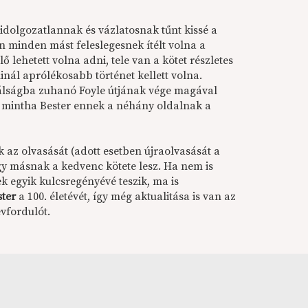
idolgozatlannak és vázlatosnak tűnt kissé a
 minden mást feleslegesnek ítélt volna a
lehetett volna adni, tele van a kötet részletes
inál aprólékosabb történet kellett volna.
s válságba zuhanó Foyle útjának vége magával
t, mintha Bester ennek a néhány oldalnak a
 az olvasását (adott esetben újraolvasását a
gy másnak a kedvenc kötete lesz. Ha nem is
k egyik kulcsregényévé teszik, ma is
ster
a 100. életévét, így még aktualitása is van az
vfordulót.