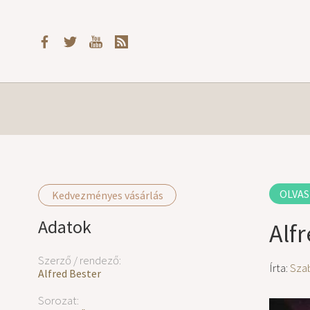
OLVAS
Kedvezményes vásárlás
Adatok
Alfr
Szerző / rendező:
Írta:
Sza
Alfred Bester
Sorozat: