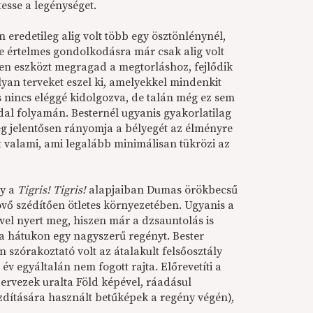
tesse a legénységet.
 eredetileg alig volt több egy ösztönlénynél,
de értelmes gondolkodásra már csak alig volt
en eszközt megragad a megtorláshoz, fejlődik
olyan terveket eszel ki, amelyekkel mindenkit
k és nincs eléggé kidolgozva, de talán még ez sem
al folyamán. Besternél ugyanis gyakorlatilag
lég jelentősen rányomja a bélyegét az élményre
tt valami, ami legalább minimálisan tükrözi az
gy a
Tigris! Tigris!
alapjaiban Dumas örökbecsű
övő szédítően ötletes környezetében. Ugyanis a
vel nyert meg, hiszen már a dzsauntolás is
 a hátukon egy nagyszerű regényt. Bester
en szórakoztató volt az átalakult felsőosztály
v egyáltalán nem fogott rajta. Előrevetíti a
ervezek uralta Föld képével, ráadásul
ozdítására használt betűképek a regény végén),