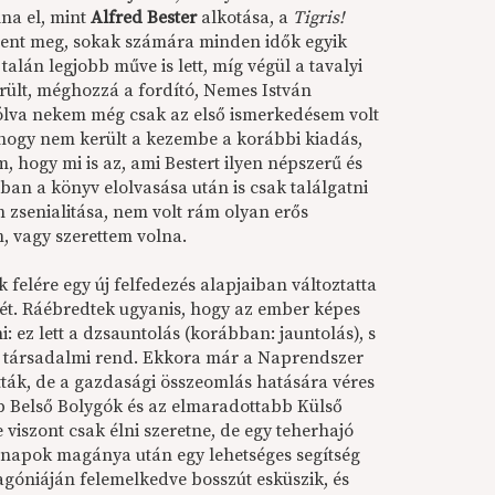
lna el, mint
Alfred Bester
alkotása, a
Tigris!
jelent meg, sokak számára minden idők egyik
alán legjobb műve is lett, míg végül a tavalyi
rült, méghozzá a fordító, Nemes István
ólva nekem még csak az első ismerkedésem volt
hogy nem került a kezembe a korábbi kiadás,
m, hogy mi is az, ami Bestert ilyen népszerű és
nban a könyv elolvasása után is csak találgatni
 zsenialitása, nem volt rám olyan erős
m, vagy szerettem volna.
felére egy új felfedezés alapjaiban változtatta
ét. Ráébredtek ugyanis, hogy az ember képes
i: ez lett a dzsauntolás (korábban: jauntolás), s
 a társadalmi rend. Ekkora már a Naprendszer
tták, de a gazdasági összeomlás hatására véres
ebb Belső Bolygók és az elmaradottabb Külső
 viszont csak élni szeretne, de egy teherhajó
ónapok magánya után egy lehetséges segítség
 agóniáján felemelkedve bosszút esküszik, és