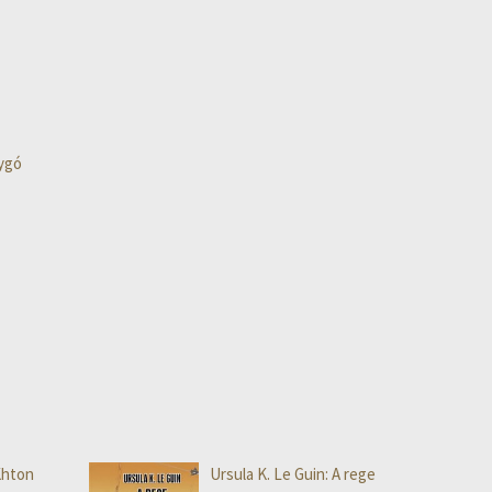
lygó
Khton
Ursula K. Le Guin: A rege