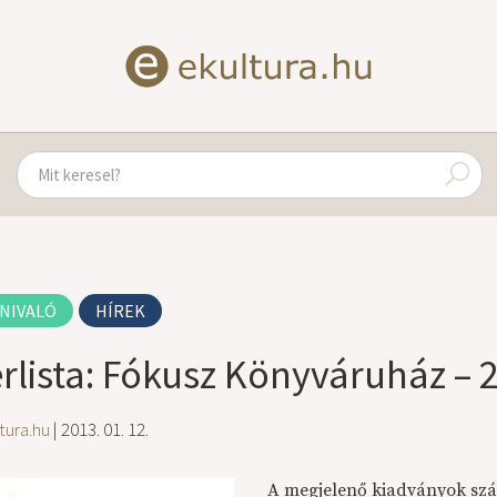
NIVALÓ
HÍREK
erlista: Fókusz Könyváruház –
tura.hu
| 2013. 01. 12.
A megjelenő kiadványok szá