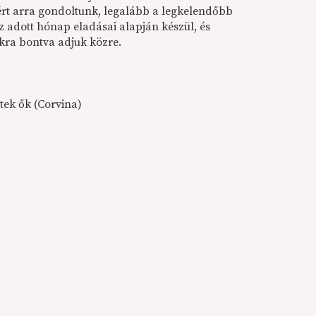
ért arra gondoltunk, legalább a legkelendőbb
az adott hónap eladásai alapján készül, és
ra bontva adjuk közre.
ttek ők (Corvina)