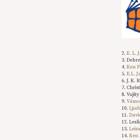
2.
E. L.
3. Debre
4.
Ken F
5.
E.L. 
6. J. K.
7. Chri
8. Vujit
9.
Vámos
10.
Ljud
11.
Davi
12. Lesl
13.
Lein
14.
Ken 