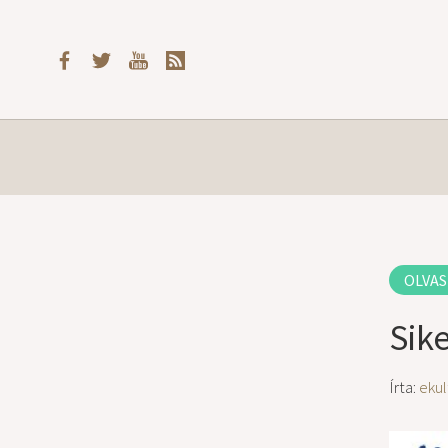
OLVAS
Sik
Írta:
ekul