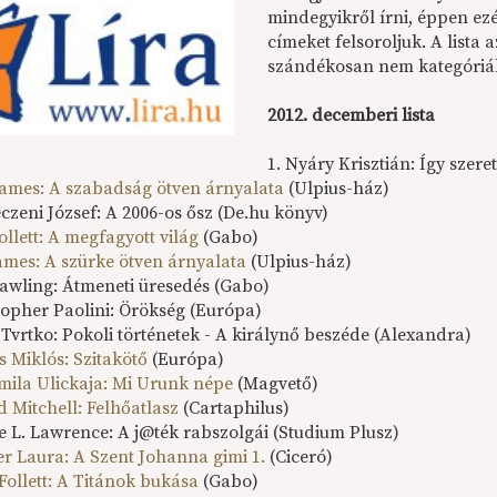
mindegyikről írni, éppen ez
címeket felsoroljuk. A lista 
szándékosan nem kategóriák
2012. decemberi lista
1. Nyáry Krisztián: Így szere
 James: A szabadság ötven árnyalata
(Ulpius-ház)
czeni József: A 2006-os ősz (De.hu könyv)
ollett: A megfagyott világ
(Gabo)
James: A szürke ötven árnyalata
(Ulpius-ház)
 Rawling: Átmeneti üresedés (Gabo)
stopher Paolini: Örökség (Európa)
y Tvrtko: Pokoli történetek - A királynő beszéde (Alexandra)
 Miklós: Szitakötő
(Európa)
mila Ulickaja: Mi Urunk népe
(Magvető)
d Mitchell: Felhőatlasz
(Cartaphilus)
ie L. Lawrence: A j@ték rabszolgái (Studium Plusz)
er Laura: A Szent Johanna gimi 1.
(Ciceró)
Follett: A Titánok bukása
(Gabo)