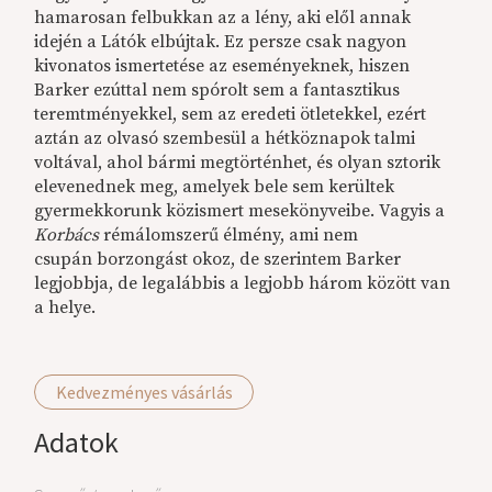
hamarosan felbukkan az a lény, aki elől annak
idején a Látók elbújtak. Ez persze csak nagyon
kivonatos ismertetése az eseményeknek, hiszen
Barker ezúttal nem spórolt sem a fantasztikus
teremtményekkel, sem az eredeti ötletekkel, ezért
aztán az olvasó szembesül a hétköznapok talmi
voltával, ahol bármi megtörténhet, és olyan sztorik
elevenednek meg, amelyek bele sem kerültek
gyermekkorunk közismert mesekönyveibe. Vagyis a
Korbács
rémálomszerű élmény, ami nem
csupán borzongást okoz, de szerintem Barker
legjobbja, de legalábbis a legjobb három között van
a helye.
Kedvezményes vásárlás
Adatok