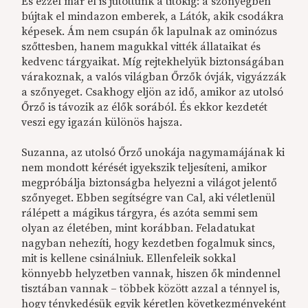
És ezzel már el is jutottunk a titokig: a szőnyegben
bújtak el mindazon emberek, a Látók, akik csodákra
képesek. Ám nem csupán ők lapulnak az ominózus
szőttesben, hanem magukkal vitték állataikat és
kedvenc tárgyaikat. Míg rejtekhelyük biztonságában
várakoznak, a valós világban Őrzők óvják, vigyázzák
a szőnyeget. Csakhogy eljön az idő, amikor az utolsó
Őrző is távozik az élők sorából. És ekkor kezdetét
veszi egy igazán különös hajsza.
Suzanna, az utolsó Őrző unokája nagymamájának ki
nem mondott kérését igyekszik teljesíteni, amikor
megpróbálja biztonságba helyezni a világot jelentő
szőnyeget. Ebben segítségre van Cal, aki véletlenül
rálépett a mágikus tárgyra, és azóta semmi sem
olyan az életében, mint korábban. Feladatukat
nagyban nehezíti, hogy kezdetben fogalmuk sincs,
mit is kellene csinálniuk. Ellenfeleik sokkal
könnyebb helyzetben vannak, hiszen ők mindennel
tisztában vannak – többek között azzal a ténnyel is,
hogy ténykedésük egyik kéretlen következményeként