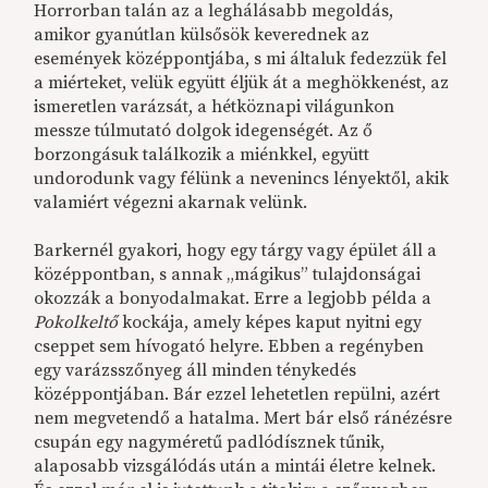
Horrorban talán az a leghálásabb megoldás,
amikor gyanútlan külsősök keverednek az
események középpontjába, s mi általuk fedezzük fel
a miérteket, velük együtt éljük át a meghökkenést, az
ismeretlen varázsát, a hétköznapi világunkon
messze túlmutató dolgok idegenségét. Az ő
borzongásuk találkozik a miénkkel, együtt
undorodunk vagy félünk a nevenincs lényektől, akik
valamiért végezni akarnak velünk.
Barkernél gyakori, hogy egy tárgy vagy épület áll a
középpontban, s annak „mágikus” tulajdonságai
okozzák a bonyodalmakat. Erre a legjobb példa a
Pokolkeltő
kockája, amely képes kaput nyitni egy
cseppet sem hívogató helyre. Ebben a regényben
egy varázsszőnyeg áll minden ténykedés
középpontjában. Bár ezzel lehetetlen repülni, azért
nem megvetendő a hatalma. Mert bár első ránézésre
csupán egy nagyméretű padlódísznek tűnik,
alaposabb vizsgálódás után a mintái életre kelnek.