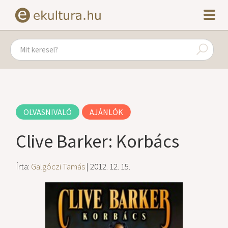
OLVASNIVALÓ
AJÁNLÓK
Clive Barker: Korbács
Írta:
Galgóczi Tamás
| 2012. 12. 15.