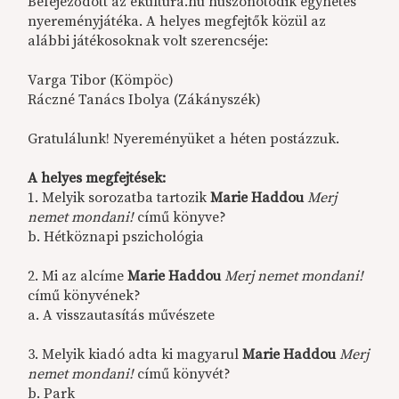
Befejeződött az ekultura.hu huszonötödik egyhetes
nyereményjátéka. A helyes megfejtők közül az
alábbi játékosoknak volt szerencséje:
Varga Tibor (Kömpöc)
Ráczné Tanács Ibolya (Zákányszék)
Gratulálunk! Nyereményüket a héten postázzuk.
A helyes megfejtések:
1. Melyik sorozatba tartozik
Marie Haddou
Merj
nemet mondani!
című könyve?
b. Hétköznapi pszichológia
2. Mi az alcíme
Marie Haddou
Merj nemet mondani!
című könyvének?
a. A visszautasítás művészete
3. Melyik kiadó adta ki magyarul
Marie Haddou
Merj
nemet mondani!
című könyvét?
b. Park