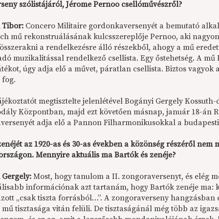
seny szólistájáról, Jérome Pernoo csellóművészről?
 Tibor:
Concero Militaire gordonkaversenyét a bemutató alk
ch mű rekonstruálásának kulcsszereplője Pernoo, aki nagyon
t összerakni a rendelkezésre álló részekből, ahogy a mű erede
adó muzikalitással rendelkező csellista. Egy őstehetség. A mű
tékot, úgy adja elő a művet, páratlan csellista. Biztos vagyok
 fog.
ájékoztatót megtisztelte jelenlétével Bogányi Gergely Kossuth-
odály Központban, majd ezt követően másnap, január 18-án Ravel
versenyét adja elő a Pannon Filharmonikusokkal a budapesti
zenéjét az 1920-as és 30-as években a közönség részéről nem m
rszágon. Mennyire aktuális ma Bartók és zenéje?
 Gergely:
Most, hogy tanulom a II. zongoraversenyt, és elég m
álisabb információnak azt tartanám, hogy Bartók zenéje ma: 
zott „csak tiszta forrásból…”. A zongoraverseny hangzásban 
a mű tisztasága vitán felüli. De tisztaságánál még több az ig