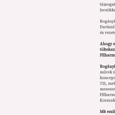
támogat
lecsökk
Bogányi
Davisné
és veze
Ahogy e
tölteke
Filharm
Bogányi
művek ú
koncepc
231, me
meseszer
Filharm
Korszak
Mit eml