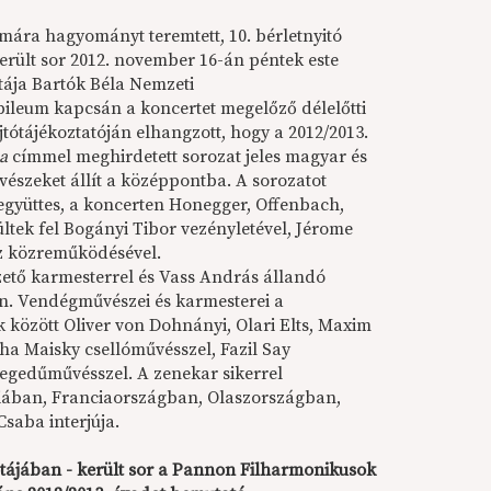
ára hagyományt teremtett, 10. bérletnyitó
rült sor 2012. november 16-án péntek este
tája Bartók Béla Nemzeti
ileum kapcsán a koncertet megelőző délelőtti
ótájékoztatóján elhangzott, hogy a 2012/2013.
a
címmel meghirdetett sorozat jeles magyar és
szeket állít a középpontba. A sorozatot
együttes, a koncerten Honegger, Offenbach,
ltek fel Bogányi Tibor vezényletével, Jérome
z közreműködésével.
ető karmesterrel és Vass András állandó
án. Vendégművészei és karmesterei a
k között Oliver von Dohnányi, Olari Elts, Maxim
ha Maisky csellóművésszel, Fazil Say
egedűművésszel. A zenekar sikerrel
iában, Franciaországban, Olaszországban,
saba interjúja.
tájában - került sor a Pannon Filharmonikusok