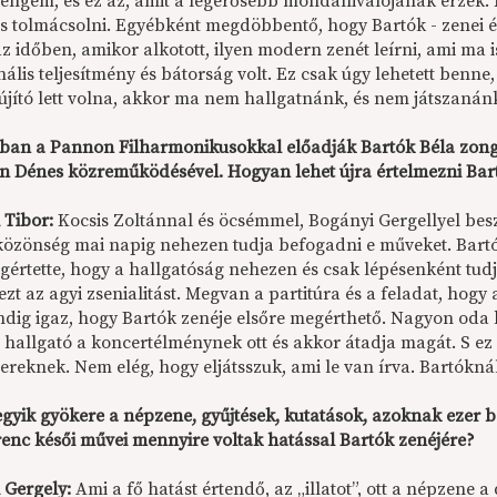
engem, és ez az, amit a legerősebb mondanivalójának érzek. 
is tolmácsolni. Egyébként megdöbbentő, hogy Bartók - zenei ér
z időben, amikor alkotott, ilyen modern zenét leírni, ami ma
ális teljesítmény és bátorság volt. Ez csak úgy lehetett benn
 újító lett volna, akkor ma nem hallgatnánk, és nem játszanánk
ban a Pannon Filharmonikusokkal előadják Bartók Béla zongo
on Dénes közreműködésével. Hogyan lehet újra értelmezni Ba
 Tibor:
Kocsis Zoltánnal és öcsémmel, Bogányi Gergellyel besz
közönség mai napig nehezen tudja befogadni e műveket. Bart
gértette, hogy a hallgatóság nehezen és csak lépésenként tud
ezt az agyi zsenialitást. Megvan a partitúra és a feladat, hogy 
dig igaz, hogy Bartók zenéje elsőre megérthető. Nagyon oda k
A hallgató a koncertélménynek ott és akkor átadja magát. S e
reknek. Nem elég, hogy eljátsszuk, ami le van írva. Bartóknál
egyik gyökere a népzene, gyűjtések, kutatások, azoknak ezer 
erenc késői művei mennyire voltak hatással Bartók zenéjére?
 Gergely:
Ami a fő hatást értendő, az „illatot”, ott a népzene 