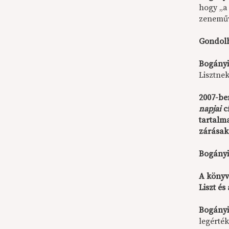
hogy „a
zeneműve
Gondolh
Bogányi
Lisztnek
2007-be
napjai
cí
tartalm
zárásak
Bogányi
A könyv 
Liszt és
Bogányi
legérté