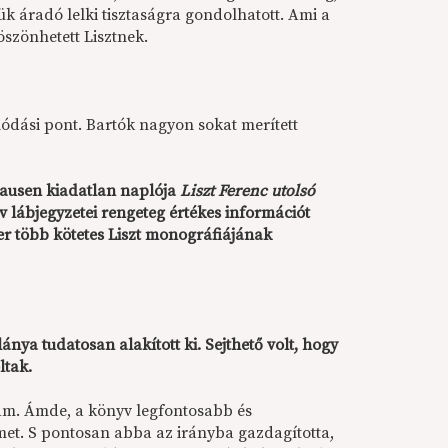
k áradó lelki tisztaságra gondolhatott. Ami a
öszönhetett Lisztnek.
lódási pont. Bartók nagyon sokat merített
ausen kiadatlan naplója
Liszt Ferenc utolsó
v lábjegyzetei rengeteg értékes információt
er több kötetes Liszt monográfiájának
ánya tudatosan alakított ki. Sejthető volt, hogy
ltak.
tam. Ámde, a könyv legfontosabb és
et. S pontosan abba az irányba gazdagította,