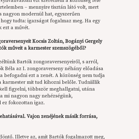
Nyilvánvalóan ezt szeretném a közönség felé
telemben – mennyire tisztán látó volt, mert
 is nagyon modernül hat, egyszerűen
e, hogy tudta: igazságot fogalmaz meg. Ha egy
 ezt a művét.
raversenyeit Kocsis Zoltán, Bogányi Gergely
rtók műveit a karmester szemszögéből?
éltünk Bartók zongoraversenyeiről, s arról,
ók Béla az I. zongoraverseny néhány előadása
ja befogadni ezt a zenét. A közönség nem tudja
a karmester mit tud kihozni belőle. Tudniillik
ell figyelni, többször meghallgatni, utána
z a mi nagyon nagy nehézségünk,
 ez fokozottan igaz.
behatásával. Vajon zenéjének másik forrása,
a döntő. Illetve az, amit Bartók fogalmazott meg,