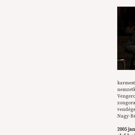
karmest
nemzetkö
Vengero
zongora
vendégs
Nagy-Br
2005 ja