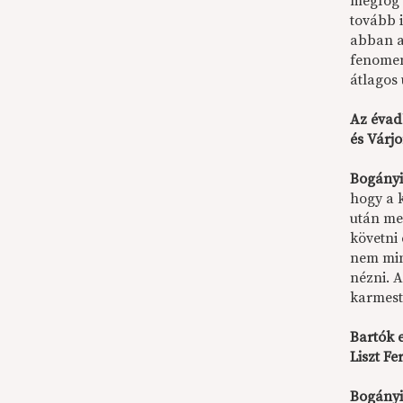
megfog 
tovább 
abban a
fenomen
átlagos
Az évad
és Várj
Bogányi
hogy a 
után me
követni 
nem min
nézni. 
karmeste
Bartók 
Liszt F
Bogányi