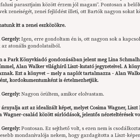
 falusi parasztjaim között érzem jól magam”. Pontosan a belőlü
k zeneiségét, zenei fejlődést illeti, ott Bartók nagyon sokat k
atunk itt a zenei eszközökre.
 Gergely:
Igen, erre gondoltam én is, ott nagyon sok a kapcso
 az atonális gondolataiból.
n a Park Könyvkiadó gondozásában jelent meg Lina Schmalh
mmel, Alan Walker világhírű Liszt-kutató jegyzeteivel. A köny
aznak. Ezt a könyvet – mely a naplót tartalmazza - Alan Walk
ént, kordokumentumként is értelmezhetjük.
 Gergely:
Nagyon örültem, amikor elolvastam.
árnyalja azt az idealizált képet, melyet Cosima Wagner, Liszt l
 a Wagner-család között súrlódások, jelentős nézeteltérések vo
 Gergely:
Pontosan. Ez sejthető volt, s ezen nem is csodálkoz
kesebb mondanivalója nekem, hogy gazdagította a Liszt-képem