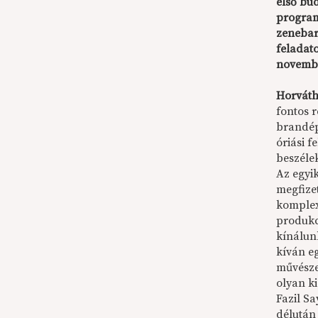
első bu
program
zenebar
feladato
novembe
Horváth
fontos 
brandép
óriási 
beszéle
Az egyi
megfizet
komplex
produkc
kínálun
kíván e
művésze
olyan k
Fazil Sa
délután