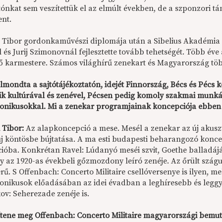
ónkat sem veszítettük el az elmúlt években, de a szponzori tá
ent.
 Tibor gordonkaművészi diplomája után a Sibelius Akadémia k
l és Jurij Szimonovnál fejlesztette tovább tehetségét. Több é
tő karmestere. Számos világhírű zenekart és Magyarország több
lmondta a sajtótájékoztatón, idejét Finnország, Bécs és Pécs 
zik kultúrával és zenével, Pécsen pedig komoly szakmai mun
onikusokkal. Mi a zenekar programjainak koncepciója ebben
 Tibor:
Az alapkoncepció a mese. Mesél a zenekar az új akusz
j köntösbe bújtatása. A ma esti budapesti beharangozó konce
ióba. Konkrétan Ravel: Lúdanyó meséi szvit, Goethe balladájá
ly az 1920-as évekbeli gőzmozdony leíró zenéje. Az őrült szá
ű. S Offenbach: Concerto Militaire csellóversenye is ilyen, me
onikusok előadásában az idei évadban a leghíresebb és legg
ov: Seherezade zenéje is.
ítene meg Offenbach: Concerto Militaire magyarországi bemuta