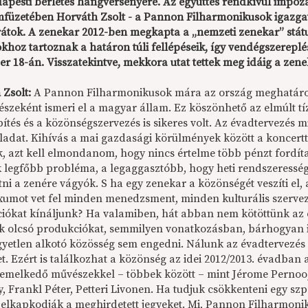
dapesti bérletes hangversenyére. Az együttes rendkívül impoz
füzetében Horváth Zsolt - a Pannon Filharmonikusok igazgató
átok. A zenekar 2012-ben megkapta a „nemzeti zenekar” stát
khoz tartoznak a határon túli fellépéseik, így vendégszereplés
r 18-án. Visszatekintve, mekkora utat tettek meg idáig a zene
 Zsolt:
A Pannon Filharmonikusok mára az ország meghatározó
részeként ismeri el a magyar állam. Ez köszönhető az elmúlt t
ítés és a közönségszervezés is sikeres volt. Az évadtervezés
feladat. Kihívás a mai gazdasági körülmények között a koncer
k, azt kell elmondanom, hogy nincs értelme több pénzt ford
k legfőbb probléma, a legaggasztóbb, hogy heti rendszeressé
ni a zenére vágyók. S ha egy zenekar a közönségét veszíti el,
umot vet fel minden menedzsment, minden kulturális szerveze
iókat kínáljunk? Ha valamiben, hát abban nem kötöttünk az
k olcsó produkciókat, semmilyen vonatkozásban, bárhogyan i
gyetlen alkotó közösség sem engedni. Nálunk az évadtervezés 
t. Ezért is találkozhat a közönség az idei 2012/2013. évadb
iemelkedő művészekkel – többek között – mint Jérome Pernoo,
y, Frankl Péter, Petteri Livonen. Ha tudjuk csökkenteni egy s
 elkapkodják a meghirdetett jegyeket. Mi, Pannon Filharmoni