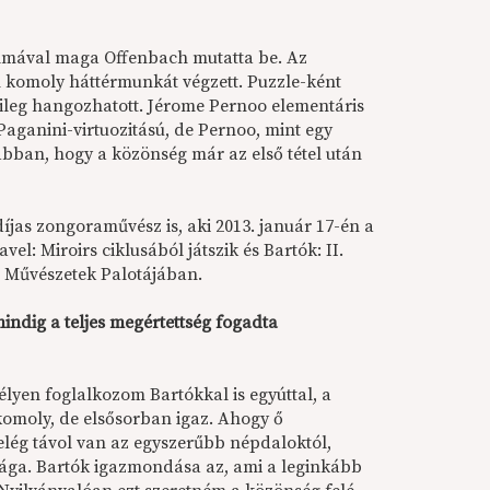
almával maga Offenbach mutatta be. Az
 komoly háttérmunkát végzett. Puzzle-ként
tileg hangozhatott. Jérome Pernoo elementáris
 Paganini-virtuozitású, de Pernoo, mint egy
 abban, hogy a közönség már az első tétel után
díjas zongoraművész is, aki 2013. január 17-én a
: Miroirs ciklusából játszik és Bartók: II.
 Művészetek Palotájában.
indig a teljes megértettség fogadta
élyen foglalkozom Bartókkal is egyúttal, a
komoly, de elsősorban igaz. Ahogy ő
elég távol van az egyszerűbb népdaloktól,
azsága. Bartók igazmondása az, ami a leginkább