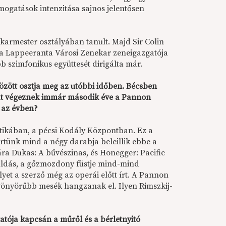
mogatások intenzitása sajnos jelentősen
armester osztályában tanult. Majd Sir Colin
ve a Lappeeranta Városi Zenekar zeneigazgatója
 szimfonikus együttesét dirigálta már.
között osztja meg az utóbbi időben. Bécsben
kát végeznek immár második éve a Pannon
 az évben?
tikában, a pécsi Kodály Központban. Ez a
rtünk mind a négy darabja beleillik ebbe a
ra Dukas: A bűvészinas, és Honegger: Pacific
guldás, a gőzmozdony füstje mind-mind
lyet a szerző még az operái előtt írt. A Pannon
yönyörűbb mesék hangzanak el. Ilyen Rimszkij-
tója kapcsán a műről és a bérletnyitó