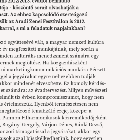
áns 2012/2013. évadot bemutató
ja - köszöntő sorait olvashatják a
uszt. Az ehhez kapcsolódó szerteágazó
ük az Aradi Zenei Fesztiválon is 2012.
karral, s mi a feladatuk napjainkban?
 együttesévé vált, a magyar nemzeti kultúra
íz év megfeszített munkájának, mely során a
 minden kulturális menedzsment számára egy
ttermek megtöltése. Ha közgazdászként
ítani marketingkommunikációs munkára Pécsett.
ggel a jegyárakat egyre nehezebben tudják
 akkor mindenét elveszítette. Ez komoly kérdés-
t számára: az évadtervezést. Milyen művészeti
 elmúlt tíz évben kompromisszumot, hogy nem
s értelmezzük. Ilyenből természetesen nem
meghatározó tematizáló ereje, közepe: a
an a Pannon Filharmonikusok közreműködőjeként
 Bogányi Gergely, Várjon Dénes, Ránki Dezső,
zponzori támogatással a jegyárakat, akkor egy
kusok azzal büszkélkedhetünk, hogy egyetlen