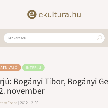
GATNIVALÓ
INTERJÚ
erjú: Bogányi Tibor, Bogányi Ge
2. november
essy Csaba
| 2012. 12. 09.