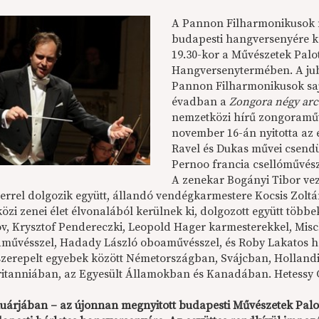
A Pannon Filharmonikusok m
budapesti hangversenyére ke
19.30-kor a Művészetek Palo
Hangversenytermében. A jub
Pannon Filharmonikusok sajt
évadban a
Zongora négy arc
nemzetközi hírű zongoraművé
november 16-án nyitotta az 
Ravel és Dukas művei csendü
Pernoo francia csellóművés
A zenekar Bogányi Tibor vez
errel dolgozik együtt, állandó vendégkarmestere Kocsis Zolt
zi zenei élet élvonalából kerülnek ki, dolgozott együtt többe
v, Krysztof Pendereczki, Leopold Hager karmesterekkel, Misc
művésszel, Hadady László oboaművésszel, és Roby Lakatos h
zerepelt egyebek között Németországban, Svájcban, Holland
itanniában, az Egyesült Államokban és Kanadában. Hetessy C
nuárjában – az újonnan megnyitott budapesti Művészetek Palo