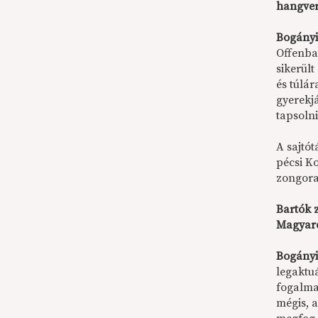
hangver
Bogányi
Offenba
sikerül
és túlár
gyerekjá
tapsolni
A sajtót
pécsi K
zongora
Bartók 
Magyaro
Bogányi
legaktu
fogalma
mégis, 