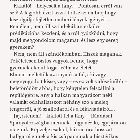
– Kakáló! – helyeselt a lány. – Pontosan erről van
szó! A legjobb éveit azzal töltse az ember, hogy
kiszolgálja fejletlen emberi lények igényeit…
Remélem, nem áll szándékában erkölcsi
prédikációba kezdeni, és arról győzködni, hogy
majd meggondolom magamat, és lesz egy sereg
gyerekem?
– Nem, nem áll szándékomban. Hiszek magának.
Tökéletesen biztos vagyok benne, hogy
gyermektelenül fogja leélni az életét.
Elment mellettük az anya és a fiú, aki vagy
megnyugodott kissé, vagy – és ez volt valószínűbb –
beletörődött abba, hogy kénytelen felszállni a
repülőgépre. Anyja halkan magyarázott neki
valamit: odahallatszott néhány szó a meleg
tengerről, a jó szállodáról és a bikaviadalról…
– Jaj, istenem! – kiáltott fel a lány. – Ráadásul
Spanyolországba mennek… úgy néz ki, egy járaton
utazunk. Képzelje csak el, három óra hosszat
hallgatni ennek a kis zsírpacninak a hisztérikus