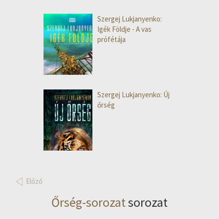
Szergej Lukjanyenko:
Igék Földje - A vas
prófétája
Szergej Lukjanyenko: Új
őrség
Előző
Őrség-sorozat
sorozat