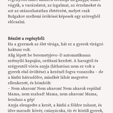
vágyik, a varázslatot, az izgalmat, az érzelmeket és
azt az utánozhatatlan életérzést, melyet csak
Bulgakov szellemi örökösei képesek egy szövegből
előcsalni.
Részlet a regényből:
Ha a gyermek az élet virága, hát ez a gyerek virágzó
kaktusz volt.
Alig lépett be Seremetyjevo–D automatikusan
szétnyíló kapuján, ordítani kezdett. A haragtól és
szégyentől vörös anyja (láthatóan nem ez volt a
gyerek első üvöltése) a kezénél fogva vonszolta – de
a kisfiú hátradőlve, mindkét lábát megvetve
ellenkezett, és bömbölt:
– Nem akarom! Nem akarom! Nem akarok repülni!
Mama, nem szabad! Mama, nem akarom! Mama,
lezuhan a gép!
Anyja elengedte a kezét, a kisfiú a földre zuhant, és
ülve maradt: kövér, csúnyácska, tíz év körüli gyerek,