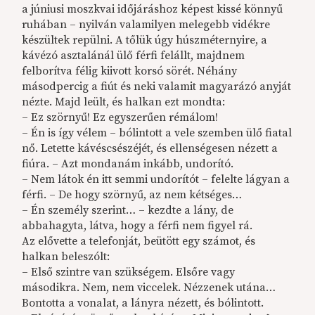
a júniusi moszkvai időjáráshoz képest kissé könnyű
ruhában – nyilván valamilyen melegebb vidékre
készültek repülni. A tőlük úgy húszméternyire, a
kávézó asztalánál ülő férfi felállt, majdnem
felborítva félig kiivott korsó sörét. Néhány
másodpercig a fiút és neki valamit magyarázó anyját
nézte. Majd leült, és halkan ezt mondta:
– Ez szörnyű! Ez egyszerűen rémálom!
– Én is így vélem – bólintott a vele szemben ülő fiatal
nő. Letette kávéscsészéjét, és ellenségesen nézett a
fiúra. – Azt mondanám inkább, undorító.
– Nem látok én itt semmi undorítót – felelte lágyan a
férfi. – De hogy szörnyű, az nem kétséges…
– Én személy szerint… – kezdte a lány, de
abbahagyta, látva, hogy a férfi nem figyel rá.
Az elővette a telefonját, beütött egy számot, és
halkan beleszólt:
– Első szintre van szükségem. Elsőre vagy
másodikra. Nem, nem viccelek. Nézzenek utána…
Bontotta a vonalat, a lányra nézett, és bólintott.