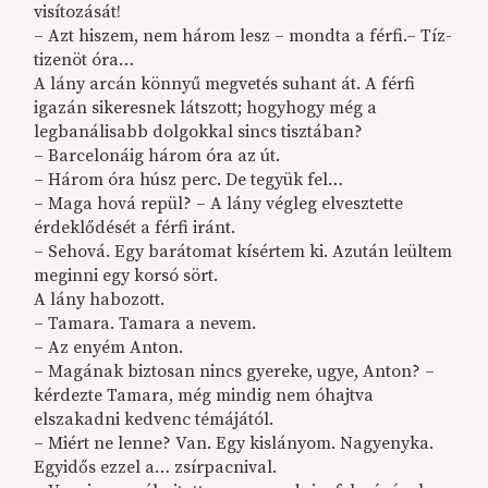
visítozását!
– Azt hiszem, nem három lesz – mondta a férfi.– Tíz-
tizenöt óra…
A lány arcán könnyű megvetés suhant át. A férfi
igazán sikeresnek látszott; hogyhogy még a
legbanálisabb dolgokkal sincs tisztában?
– Barcelonáig három óra az út.
– Három óra húsz perc. De tegyük fel…
– Maga hová repül? – A lány végleg elvesztette
érdeklődését a férfi iránt.
– Sehová. Egy barátomat kísértem ki. Azután leültem
meginni egy korsó sört.
A lány habozott.
– Tamara. Tamara a nevem.
– Az enyém Anton.
– Magának biztosan nincs gyereke, ugye, Anton? –
kérdezte Tamara, még mindig nem óhajtva
elszakadni kedvenc témájától.
– Miért ne lenne? Van. Egy kislányom. Nagyenyka.
Egyidős ezzel a… zsírpacnival.