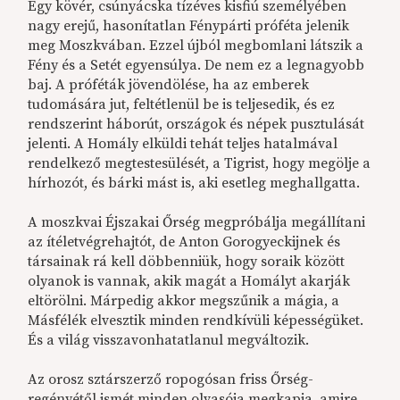
Egy kövér, csúnyácska tízéves kisfiú személyében
nagy erejű, hasonítatlan Fénypárti próféta jelenik
meg Moszkvában. Ezzel újból megbomlani látszik a
Fény és a Setét egyensúlya. De nem ez a legnagyobb
baj. A próféták jövendölése, ha az emberek
tudomására jut, feltétlenül be is teljesedik, és ez
rendszerint háborút, országok és népek pusztulását
jelenti. A Homály elküldi tehát teljes hatalmával
rendelkező megtestesülését, a Tigrist, hogy megölje a
hírhozót, és bárki mást is, aki esetleg meghallgatta.
A moszkvai Éjszakai Őrség megpróbálja megállítani
az ítéletvégrehajtót, de Anton Gorogyeckijnek és
társainak rá kell döbbenniük, hogy soraik között
olyanok is vannak, akik magát a Homályt akarják
eltörölni. Márpedig akkor megszűnik a mágia, a
Másfélék elvesztik minden rendkívüli képességüket.
És a világ visszavonhatatlanul megváltozik.
Az orosz sztárszerző ropogósan friss Őrség-
regényétől ismét minden olvasója megkapja, amire