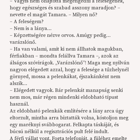
– Vagyis nem óhajtotta megengedni a feleségének,
hogy egészséges és szabad asszony maradjon? –
nevette el magát Tamara. – Milyen nő?
– A feleségem?
– Nem is a lánya…
– Képzettségére nézve orvos. Amúgy pedig…
varázslónő.
– Ha van valami, amit ki nem állhatok magukban,
férfiakban – mondta felállva Tamara –, azok az
álságos szóvirágok. „Varázslónő”! Maga meg nyilván
nagyon elégedett azzal, hogy a felesége a tűzhelynél
görnyed, mossa a pelenkákat, éjszakánként nem
alszik…
– Elégedett vagyok. Bár pelenkát manapság senki
nem mos, már régen mindenki eldobható típust
használ.
Az eldobható pelenkák említésére a lány arca úgy
eltorzult, mintha arra biztatták volna, kóstoljon meg
egy maréknyi svábbogarat. Felkapta táskáját, és
búcsú nélkül a regisztrációs pult felé indult.
A férfi vállat vont. Fogta telefonját, a füléhez emelte