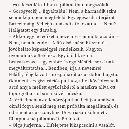
– és a készülék abban a pillanatban megszólalt.
– Gorogyeckij… Egyáltalán? Nem, a harmadik szint
semmiképp nem megfelelő. Egy egész charterjárat
Barcelonáig. Vehetjük második fokozatnak… Nem?
Hallgatott egy darabig.
– Akkor egy hetediket a nevemre – mondta azután. –
Nem, nem hazudok. A fiú első-második szintű
jövőbelátó képességgel rendelkezik. Nagyon
nyomulnak a Setétek… Egy ötödik szintű
beavatkozás… egy ember és egy Másféle sorsának
megváltoztatása… Rendben, írja a nevemre!
Felállt, félig kiivott söröspoharát az asztalon hagyta.
Odament a regisztrációs pulthoz, ahol kővé dermedt
arcú anyja mellett egyik lábáról a másikra állva ott
toporgott a sorban a kövér fiúcska.
A férfi elment az ellenőrzőpult mellett (valamilyen
oknál fogva senki meg sem próbálta megállítani), és
odament az asszonyhoz. Udvariasan köhintett.
Elkapta a nő pillantását. Bólintott.
– Olga Jurjevna… Elfelejtette kikapcsolni a vasalót,