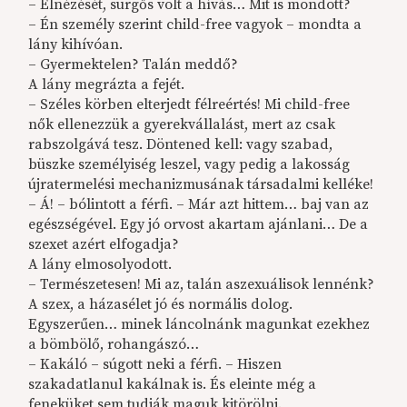
– Elnézését, sürgős volt a hívás… Mit is mondott?
– Én személy szerint child-free vagyok – mondta a
lány kihívóan.
– Gyermektelen? Talán meddő?
A lány megrázta a fejét.
– Széles körben elterjedt félreértés! Mi child-free
nők ellenezzük a gyerekvállalást, mert az csak
rabszolgává tesz. Döntened kell: vagy szabad,
büszke személyiség leszel, vagy pedig a lakosság
újratermelési mechanizmusának társadalmi kelléke!
– Á! – bólintott a férfi. – Már azt hittem… baj van az
egészségével. Egy jó orvost akartam ajánlani… De a
szexet azért elfogadja?
A lány elmosolyodott.
– Természetesen! Mi az, talán aszexuálisok lennénk?
A szex, a házasélet jó és normális dolog.
Egyszerűen… minek láncolnánk magunkat ezekhez
a bömbölő, rohangászó…
– Kakáló – súgott neki a férfi. – Hiszen
szakadatlanul kakálnak is. És eleinte még a
feneküket sem tudják maguk kitörölni.