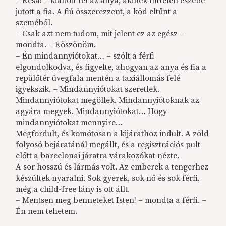
– Kesa! – kiáltott fel az anya, akinek hirtelen eszébe
jutott a fia. A fiú összerezzent, a köd eltűnt a
szeméből.
– Csak azt nem tudom, mit jelent ez az egész –
mondta. – Köszönöm.
– Én mindannyiótokat… – szólt a férfi
elgondolkodva, és figyelte, ahogyan az anya és fia a
repülőtér üvegfala mentén a taxiállomás felé
igyekszik. – Mindannyiótokat szeretlek.
Mindannyiótokat megöllek. Mindannyiótoknak az
agyára megyek. Mindannyiótokat… Hogy
mindannyiótokat mennyire…
Megfordult, és komótosan a kijárathoz indult. A zöld
folyosó bejáratánál megállt, és a regisztrációs pult
előtt a barcelonai járatra várakozókat nézte.
A sor hosszú és lármás volt. Az emberek a tengerhez
készültek nyaralni. Sok gyerek, sok nő és sok férfi,
még a child-free lány is ott állt.
– Mentsen meg benneteket Isten! – mondta a férfi. –
Én nem tehetem.