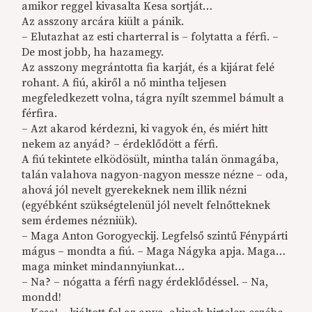
amikor reggel kivasalta Kesa sortját…
Az asszony arcára kiült a pánik.
– Elutazhat az esti charterral is – folytatta a férfi. –
De most jobb, ha hazamegy.
Az asszony megrántotta fia karját, és a kijárat felé
rohant. A fiú, akiről a nő mintha teljesen
megfeledkezett volna, tágra nyílt szemmel bámult a
férfira.
– Azt akarod kérdezni, ki vagyok én, és miért hitt
nekem az anyád? – érdeklődött a férfi.
A fiú tekintete elködösült, mintha talán önmagába,
talán valahova nagyon-nagyon messze nézne – oda,
ahová jól nevelt gyerekeknek nem illik nézni
(egyébként szükségtelenül jól nevelt felnőtteknek
sem érdemes nézniük).
– Maga Anton Gorogyeckij. Legfelső szintű Fénypárti
mágus – mondta a fiú. – Maga Nágyka apja. Maga…
maga minket mindannyiunkat…
– Na? – nógatta a férfi nagy érdeklődéssel. – Na,
mondd!