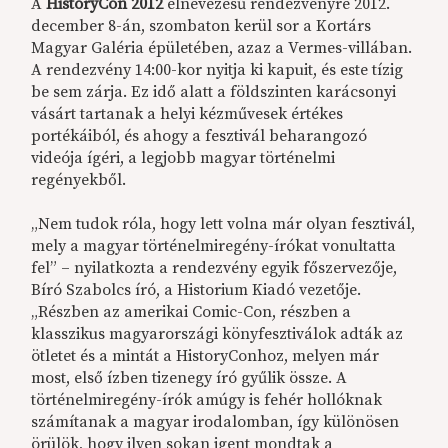
A
HistoryCon 2012
elnevezésű rendezvényre 2012.
december 8-án, szombaton kerül sor a Kortárs
Magyar Galéria épületében, azaz a Vermes-villában.
A rendezvény 14:00-kor nyitja ki kapuit, és este tízig
be sem zárja. Ez idő alatt a földszinten karácsonyi
vásárt tartanak a helyi kézművesek értékes
portékáiból, és ahogy a fesztivál beharangozó
videója ígéri, a legjobb magyar történelmi
regényekből.
„Nem tudok róla, hogy lett volna már olyan fesztivál,
mely a magyar történelmiregény-írókat vonultatta
fel” – nyilatkozta a rendezvény egyik főszervezője,
Bíró Szabolcs író, a Historium Kiadó vezetője.
„Részben az amerikai Comic-Con, részben a
klasszikus magyarországi könyfesztiválok adták az
ötletet és a mintát a HistoryConhoz, melyen már
most, első ízben tizenegy író gyűlik össze. A
történelmiregény-írók amúgy is fehér hollóknak
számítanak a magyar irodalomban, így különösen
örülök, hogy ilyen sokan igent mondtak a