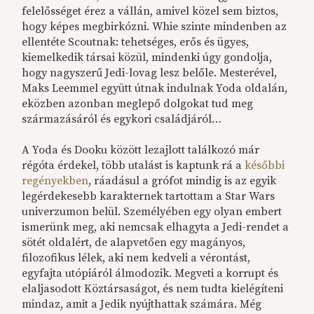
felelősséget érez a vállán, amivel közel sem biztos,
hogy képes megbirkózni. Whie szinte mindenben az
ellentéte Scoutnak: tehetséges, erős és ügyes,
kiemelkedik társai közül, mindenki úgy gondolja,
hogy nagyszerű Jedi-lovag lesz belőle. Mesterével,
Maks Leemmel együtt útnak indulnak Yoda oldalán,
eközben azonban meglepő dolgokat tud meg
származásáról és egykori családjáról…
A Yoda és Dooku között lezajlott találkozó már
régóta érdekel, több utalást is kaptunk rá a
későbbi
regényekben
, ráadásul a grófot mindig is az egyik
legérdekesebb karakternek tartottam a Star Wars
univerzumon belül. Személyében egy olyan embert
ismerünk meg, aki nemcsak elhagyta a Jedi-rendet a
sötét oldalért, de alapvetően egy magányos,
filozofikus lélek, aki nem kedveli a vérontást,
egyfajta utópiáról álmodozik. Megveti a korrupt és
elaljasodott Köztársaságot, és nem tudta kielégíteni
mindaz, amit a Jedik nyújthattak számára. Még