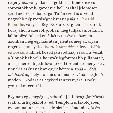
regényhez, vagy akár magukhoz a filmekhez és
sorozatokhoz is igazodnia kell, ezáltal jelentősen
sérül az írói szabadsága. Talán ezért is örvend
nagyobb népszerűségnek manapság a
The Old
Republic
, vagyis a Régi Köztársaság fennállásának
kora, ahol a szerzők jobban meg tudják valósítani a
különböző ötleteiket. A kétezres évek közepén
azonban még egymás után jelentek meg az olyan
regények, melyek
A klónok támadása
, illetve
A Sith-
ek bosszúja
filmek között játszódnak, és sorra veszik
a klónok háborúja korszak legfontosabb pillanatait,
a legismertebb Jedi-lovagokkal történt eseményeket.
Ennek a szériának az egyik kötete a
Yoda – Sötét
találkozó
is, mely – a cím után már kevéssé meglepő
módon – Yodára és egykori tanítványára, Dooku
grófra koncentrál.
Egy nap egy megégett, sebesült Jedi-lovag, Jai Maruk
száll ki űrhajójából a Jedi Templom űrkikötőjében,
és azonnal a mesterek elé siet beszámolni az őt ért