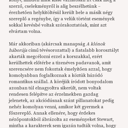
szerző, cselekményről is alig beszélhetünk –
érezhetően helykitöltésül került bele a másik négy
szereplő a regénybe, így a velük történt események
sokkal kevésbé voltak szórakoztatóak, mint azt
elvártam volna.
Már akkoriban (akárcsak manapság
A klónok
háborúja
című tévésorozattal) a fiatalabb korosztályt
akarták megcélozni ezzel a korszakkal, ezért
kerülhettek előtérbe a tizenéves padavanok, amit
szerencsére nem fokoztak émelyítően azzal, hogy
komolyabban foglalkoznak a köztük húzódó
romantikus szállal. A köréjük íródott bonyodalom
azonban túl elnagyoltra sikerült, nem voltak
rendesen felépítve az érzelmekben gazdag
jelenetek, az akciódúsnak szánt pillanatokat pedig
nehéz komolyan venni, amikor két gyermek a
főszereplő. Annak ellenére, hogy érdekes
nézőpontokból ábrázolta az eseményeket Stewart,
mintha a karakterek sem igazán tudták volna, hogy