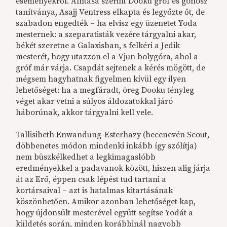
eseményekről. Állítása szerint Dooku gróf és gonosz
tanítványa, Asajj Ventress elkapta és legyőzte őt, de
szabadon engedték – ha elvisz egy üzenetet Yoda
mesternek: a szeparatisták vezére tárgyalni akar,
békét szeretne a Galaxisban, s felkéri a Jedik
mesterét, hogy utazzon el a Vjun bolygóra, ahol a
gróf már várja. Csapdát sejtenek a kérés mögött, de
mégsem hagyhatnak figyelmen kívül egy ilyen
lehetőséget: ha a megfáradt, öreg Dooku tényleg
véget akar vetni a súlyos áldozatokkal járó
háborúnak, akkor tárgyalni kell vele.
Tallisibeth Enwandung-Esterhazy (becenevén Scout,
döbbenetes módon mindenki inkább így szólítja)
nem büszkélkedhet a legkimagaslóbb
eredményekkel a padavanok között, hiszen alig járja
át az Erő, éppen csak lépést tud tartani a
kortársaival – azt is hatalmas kitartásának
köszönhetően. Amikor azonban lehetőséget kap,
hogy újdonsült mesterével együtt segítse Yodát a
küldetés során, minden korábbinál nagyobb