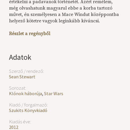
értékelni a padavanok történetét. Azért remélem,
még olvashatunk magyarul ebbe a korba tartozó
művet, én személyesen a Mace Windut középpontba
helyező kötetre vagyok leginkább kíváncsi.
Részlet a regényből
Adatok
Szerző / rendező:
Sean Stewart
Sorozat:
Klónok háborúja
,
Star Wars
Kiadó / forgalmazó:
Szukits Könyvkiadó
Kiadás éve:
2012