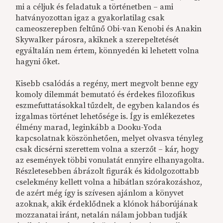
mi a céljuk és feladatuk a történetben – ami
hatványozottan igaz a gyakorlatilag csak
cameoszerepben feltűnő Obi-van Kenobi és Anakin
Skywalker párosra, akiknek a szerepeltetését
egyáltalán nem értem, könnyedén ki lehetett volna
hagyni őket.
Kisebb csalódás a regény, mert megvolt benne egy
komoly dilemmát bemutató és érdekes filozofikus
eszmefuttatásokkal tűzdelt, de egyben kalandos és
izgalmas történet lehetősége is. Így is emlékezetes
élmény marad, leginkább a Dooku-Yoda
kapcsolatnak köszönhetően, melyet olvasva tényleg
csak dicsérni szerettem volna a szerzőt – kár, hogy
az események többi vonulatát ennyire elhanyagolta.
Részletesebben ábrázolt figurák és kidolgozottabb
cselekmény kellett volna a hibátlan szórakozáshoz,
de azért még így is szívesen ajánlom a könyvet
azoknak, akik érdeklődnek a klónok háborújának
mozzanatai iránt, netalán nálam jobban tudják