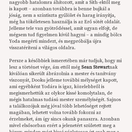
nagyobb hatalomra áhítozott, amit a Sith-ektől meg
is kapott – azonban továbbra is benne bujkál a
jóság, nem a színtiszta gyűlölet és harag irányítja,
még ha tökéletesen használja is az Erő sötét oldalát.
Jelleme tele van gyötrődéssel, amit ugyan elfojt, de
mégsem tud figyelmen kívül hagyni – a mindig bölcs
Yoda megérti mindezt, és megpróbálja újra
visszatéríteni a világos oldalra.
Persze a későbbiek ismeretében már tudjuk, hogy mi
lesz a történet vége, ám ettől még
Sean Stewart
nak
kiválóan sikerült ábrázolnia a mester és tanítvány
viszonyát, Dooku jelleme további mélységet kapott,
ami egyébként Yodára is igaz, közelebbről is
megismerhettük az olykor kissé komolytalan, de
mégis hatalmas tudású mester személyiségét. Sajnos
a találkozójuk még jóval több lehetőséget rejtett
magában, lehetett volna tovább fokozni az
érzelmeket, ám így sincs okunk panaszra. Azonban
mivel elsősorban ezért a jelenetért született meg a
könyv, minden mást kissé vázlatosan írt csak meg a