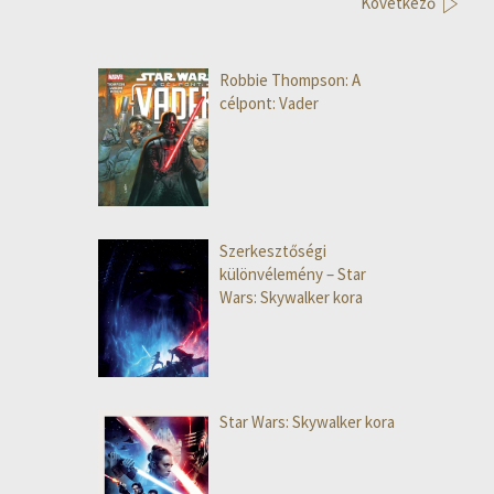
Következő
Robbie Thompson: A
célpont: Vader
Szerkesztőségi
különvélemény – Star
Wars: Skywalker kora
Star Wars: Skywalker kora