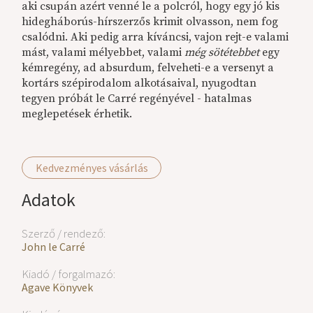
aki csupán azért venné le a polcról, hogy egy jó kis
hidegháborús-hírszerzős krimit olvasson, nem fog
csalódni. Aki pedig arra kíváncsi, vajon rejt-e valami
mást, valami mélyebbet, valami
még sötétebbet
egy
kémregény, ad absurdum, felveheti-e a versenyt a
kortárs szépirodalom alkotásaival, nyugodtan
tegyen próbát le Carré regényével - hatalmas
meglepetések érhetik.
Kedvezményes vásárlás
Adatok
Szerző / rendező:
John le Carré
Kiadó / forgalmazó:
Agave Könyvek