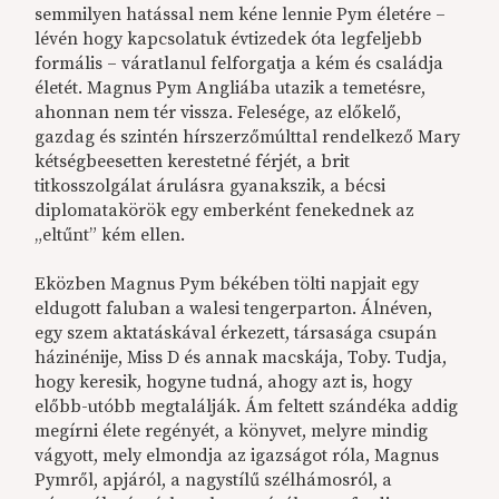
semmilyen hatással nem kéne lennie Pym életére –
lévén hogy kapcsolatuk évtizedek óta legfeljebb
formális – váratlanul felforgatja a kém és családja
életét. Magnus Pym Angliába utazik a temetésre,
ahonnan nem tér vissza. Felesége, az előkelő,
gazdag és szintén hírszerzőmúlttal rendelkező Mary
kétségbeesetten kerestetné férjét, a brit
titkosszolgálat árulásra gyanakszik, a bécsi
diplomatakörök egy emberként fenekednek az
„eltűnt” kém ellen.
Eközben Magnus Pym békében tölti napjait egy
eldugott faluban a walesi tengerparton. Álnéven,
egy szem aktatáskával érkezett, társasága csupán
házinénije, Miss D és annak macskája, Toby. Tudja,
hogy keresik, hogyne tudná, ahogy azt is, hogy
előbb-utóbb megtalálják. Ám feltett szándéka addig
megírni élete regényét, a könyvet, melyre mindig
vágyott, mely elmondja az igazságot róla, Magnus
Pymről, apjáról, a nagystílű szélhámosról, a