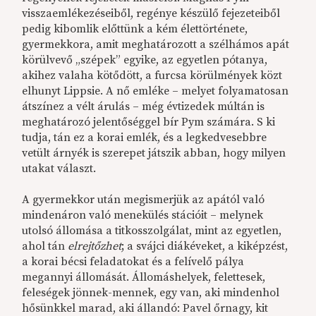
visszaemlékezéseiből, regénye készülő fejezeteiből
pedig kibomlik előttünk a kém élettörténete,
gyermekkora, amit meghatározott a szélhámos apát
körülvevő „szépek” egyike, az egyetlen pótanya,
akihez valaha kötődött, a furcsa körülmények közt
elhunyt Lippsie. A nő emléke – melyet folyamatosan
átszínez a vélt árulás – még évtizedek múltán is
meghatározó jelentőséggel bír Pym számára. S ki
tudja, tán ez a korai emlék, és a legkedvesebbre
vetült árnyék is szerepet játszik abban, hogy milyen
utakat választ.
A gyermekkor után megismerjük az apától való
mindenáron való menekülés stációit – melynek
utolsó állomása a titkosszolgálat, mint az egyetlen,
ahol tán
elrejtőzhet
; a svájci diákéveket, a kiképzést,
a korai bécsi feladatokat és a felívelő pálya
megannyi állomását. Állomáshelyek, felettesek,
feleségek jönnek-mennek, egy van, aki mindenhol
hősünkkel marad, aki állandó: Pavel őrnagy, kit