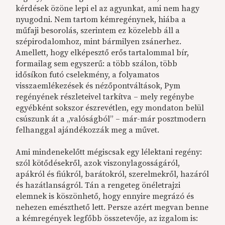
kérdések özöne lepi el az agyunkat, ami nem hagy
nyugodni. Nem tartom kémregénynek, hiába a
műfaji besorolás, szerintem ez közelebb áll a
szépirodalomhoz, mint bármilyen zsánerhez.
Amellett, hogy elképesztő erős tartalommal bír,
formailag sem egyszerű: a több szálon, több
idősíkon futó cselekmény, a folyamatos
visszaemlékezések és nézőpontváltások, Pym
regényének részleteivel tarkítva – mely regénybe
egyébként sokszor észrevétlen, egy mondaton belül
csúszunk át a „valóságból” – már-már posztmodern
felhanggal ajándékozzák meg a művet.
Ami mindenekelőtt mégiscsak egy lélektani regény:
szól kötődésekről, azok viszonylagosságáról,
apákról és fiúkról, barátokról, szerelmekről, hazáról
és hazátlanságról. Tán a rengeteg önéletrajzi
elemnek is köszönhető, hogy ennyire megrázó és
nehezen emészthető lett. Persze azért megvan benne
a kémregények legfőbb összetevője, az izgalom is: