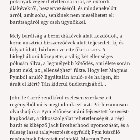
pótanyák végeérhetetlen soráról, az oxfordi
diákévekről, beszervezéséről, és mindenekelőtt
arról, amit soha, senkinek nem mesélhetett el:
barátságáról egy cseh ügynökkel.
Mely barátság a berni diákévek alatt kezdődött, a
korai ausztriai hírszerzőévek alatt teljesedett ki, és
folytatódott, bárhova vetette őket a sors. A
hidegháború közepette, a világ két ellenséges
pólusán állva, a legmélyebb kötődés, ami élete során
jutott neki, az „ellenséghez” fűzte. Hogy lett Magnus
Pymből áruló? Egyáltalán áruló-e és ha igen, kit
árult el kiért? Tán kiderül önéletrajzából…
John le Carré rendkívül cselesen szerkesztett
regényéből mi is megtudunk ezt-azt. Párhuzamosan
olvashatjuk a Pym eltűnése utáni fejvesztett keresést-
kapkodást, a titkosszolgálat tehetetlenségét, a régi
barát és kiképző Jack Brotherhood nyomozását, és a
feleség lassú talajvesztését egyfelől; Pym készülő
regényének fejezeteit másfelől. Magnus Pym