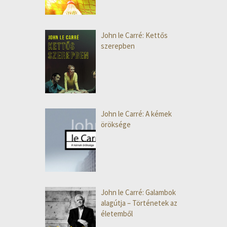
John le Carré: Kettős
szerepben
John le Carré: A kémek
öröksége
John le Carré: Galambok
alagútja – Történetek az
életemből