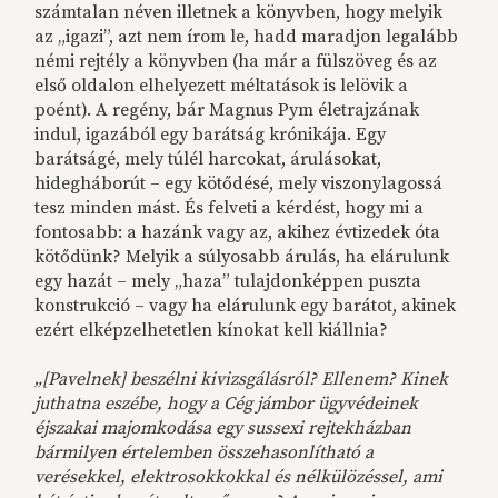
számtalan néven illetnek a könyvben, hogy melyik
az „igazi”, azt nem írom le, hadd maradjon legalább
némi rejtély a könyvben (ha már a fülszöveg és az
első oldalon elhelyezett méltatások is lelövik a
poént). A regény, bár Magnus Pym életrajzának
indul, igazából egy barátság krónikája. Egy
barátságé, mely túlél harcokat, árulásokat,
hidegháborút – egy kötődésé, mely viszonylagossá
tesz minden mást. És felveti a kérdést, hogy mi a
fontosabb: a hazánk vagy az, akihez évtizedek óta
kötődünk? Melyik a súlyosabb árulás, ha elárulunk
egy hazát – mely „haza” tulajdonképpen puszta
konstrukció – vagy ha elárulunk egy barátot, akinek
ezért elképzelhetetlen kínokat kell kiállnia?
„[Pavelnek] beszélni kivizsgálásról? Ellenem? Kinek
juthatna eszébe, hogy a Cég jámbor ügyvédeinek
éjszakai majomkodása egy sussexi rejtekházban
bármilyen értelemben összehasonlítható a
verésekkel, elektrosokkokkal és nélkülözéssel, ami