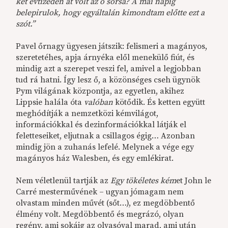
két évtizeden át volt az ő sorsa? A mai napig
belepirulok, hogy egyáltalán kimondtam előtte ezt a
szót.”
Pavel őrnagy ügyesen játszik: felismeri a magányos,
szeretetéhes, apja árnyéka elől menekülő fiút, és
mindig azt a szerepet veszi fel, amivel a legjobban
tud rá hatni. Így lesz ő, a közönséges cseh ügynök
Pym világának központja, az egyetlen, akihez
Lippsie halála óta
valóban
kötődik. És ketten együtt
meghódítják a nemzetközi kémvilágot,
információkkal és dezinformációkkal látják el
feletteseiket, eljutnak a csillagos égig… Azonban
mindig jön a zuhanás lefelé. Melynek a vége egy
magányos ház Walesben, és egy emlékirat.
Nem véletlenül tartják az
Egy tökéletes kém
et John le
Carré mesterművének – ugyan jómagam nem
olvastam minden művét (sőt…), ez megdöbbentő
élmény volt. Megdöbbentő és megrázó, olyan
regény, ami sokáig az olvasóval marad, ami után