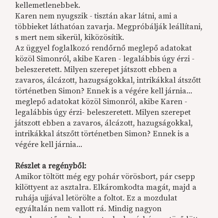
kellemetlenebbek.
Karen nem nyugszik - tisztán akar látni, ami a
többieket láthatóan zavarja. Megpróbálják leállítani,
s mert nem sikerül, kiközösítik.
Az üggyel foglalkozó rendőrnő meglepő adatokat
közöl Simonról, akibe Karen - legalábbis úgy érzi -
beleszeretett. Milyen szerepet játszott ebben a
zavaros, álcázott, hazugságokkal, intrikákkal átszőtt
történetben Simon? Ennek is a végére kell járnia...
meglepő adatokat közöl Simonról, akibe Karen -
legalábbis úgy érzi- beleszeretett. Milyen szerepet
játszott ebben a zavaros, álcázott, hazugságokkal,
intrikákkal átszőtt történetben Simon? Ennek is a
végére kell járnia...
Részlet a regényből:
Amikor töltött még egy pohár vörösbort, pár csepp
kilöttyent az asztalra. Elkáromkodta magát, majd a
ruhája ujjával letörölte a foltot. Ez a mozdulat
egyáltalán nem vallott rá. Mindig nagyon