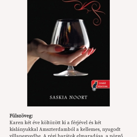
Fülszöveg:
Karen két éve költözött ki a férjével és két
kislányukkal Amszterdamból a kellemes, nyugodt
villanegyedbe. A régi barátok elmaradása, a pörgő