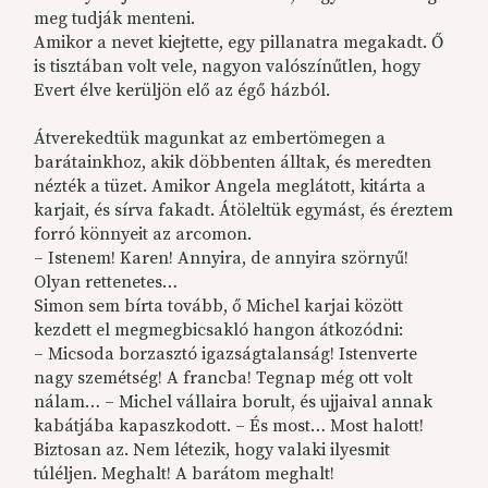
meg tudják menteni.
Amikor a nevet kiejtette, egy pillanatra megakadt. Ő
is tisztában volt vele, nagyon valószínűtlen, hogy
Evert élve kerüljön elő az égő házból.
Átverekedtük magunkat az embertömegen a
barátainkhoz, akik döbbenten álltak, és meredten
nézték a tüzet. Amikor Angela meglátott, kitárta a
karjait, és sírva fakadt. Átöleltük egymást, és éreztem
forró könnyeit az arcomon.
– Istenem! Karen! Annyira, de annyira szörnyű!
Olyan rettenetes…
Simon sem bírta tovább, ő Michel karjai között
kezdett el megmegbicsakló hangon átkozódni:
– Micsoda borzasztó igazságtalanság! Istenverte
nagy szemétség! A francba! Tegnap még ott volt
nálam… – Michel vállaira borult, és ujjaival annak
kabátjába kapaszkodott. – És most… Most halott!
Biztosan az. Nem létezik, hogy valaki ilyesmit
túléljen. Meghalt! A barátom meghalt!