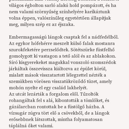
világos égbolton sarló alakú hold pompázott, és ha
nem valami szörnyűség színhelyére karikáztunk
volna éppen, valószínűleg egyetértően állapítjuk
meg, milyen szép ez az éjszaka.
Embermagasságú lángok csaptak fel a nádfedélből.
Az egykor hófehérre meszelt külső falak mostanra
szurokfeketére perzselődtek. Sötétszürke füstfelhő
gomolygott ki vastagon a tető alól és az ablakokon.
Síró kisgyerekeket magukkal vonszoló szomszédok
járkáltak összevissza kiáltozva az épület körül,
mialatt mások visszatartott lélegzettel nézték a
szemükben vörösen visszatükröződő tüzet, amely
mohón nyelte el egy család lakhelyét.
Az utcát lezárták a forgalom elől. Tűzoltók
rohangáltak fel s alá, kibontották a tömlőket, és
gázálarcban rontottak be a füstölgő házba. A
vízsugár zúgva tört elő a csövekből, de a lángok
erősebbnek látszottak, mintha folyamatosan
táplálná őket valami.