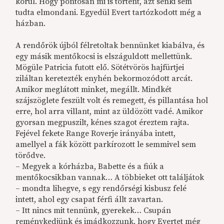
körül. Hogy pontosan mi is történt, azt senki sem
tudta elmondani. Egyedül Evert tartózkodott még a
házban.
A rendőrök újból félretoltak bennünket kiabálva, és
egy másik mentőkocsi is elszáguldott mellettünk.
Mögüle Patricia futott elő. Sötétvörös hajfürtjei
ziláltan keretezték enyhén bekormozódott arcát.
Amikor meglátott minket, megállt. Mindkét
szájszöglete feszült volt és remegett, és pillantása hol
erre, hol arra villant, mint az üldözött vadé. Amikor
gyorsan megpuszilt, kénes szagot éreztem rajta.
Fejével fekete Range Roverje irányába intett,
amellyel a fák között parkírozott le semmivel sem
törődve.
– Megyek a kórházba, Babette és a fiúk a
mentőkocsikban vannak… A többieket ott találjátok
– mondta lihegve, s egy rendőrségi kisbusz felé
intett, ahol egy csapat férfi állt zavartan.
– Itt nincs mit tennünk, gyerekek… Csupán
reménykedjünk és imádkozzunk, hogy Evertet még