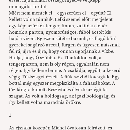
érzett fájdalomtól összegörnyedve végképp
önmagába fordul.
Miért nem mentek el – egyszerűen el – együtt? El
kellett volna tűnniük. Lelki szemei előtt megjelent
egy kép: azúrkék tenger, finom, vakítóan fehér
homok a parton, nyomorúságos, fából ácsolt kis
hajó a vízen. Egészen sötétre barnult, csillogó bőrű
gyerekei sugárzó arccal, fürgén és ügyesen másznak
fel rá, újra és újra, hogy onnan ugorjanak a vízbe.
Hallja, hogy Ő szólítja. Ez Thaiföldön volt, a
tengerparton, nem is oly régen, egyáltalán nem
régen. Így kellene lennie. A családja, együtt, a keserű
végig. Füstszagot érzett. A fiúk szívből kacagtak. Egy
bottal még egyszer megpiszkálta a fahasábokat. A
tűz lángra kapott. Beszívta és élvezte az égő fa
szagát. Az volt a boldogság, az igazi boldogság, és
így kellett volna maradnia örökre.
1
Az éjszaka közepén Michel óvatosan felrázott, és