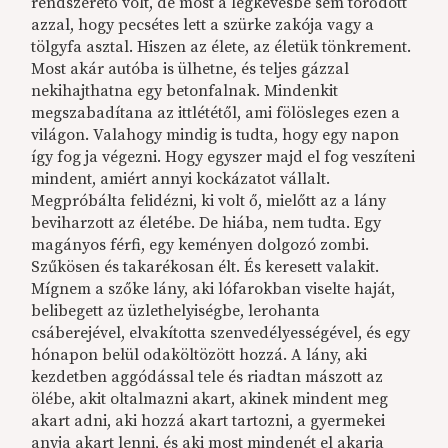
rendszerető volt, de most a legkevésbé sem törődött
azzal, hogy pecsétes lett a szürke zakója vagy a
tölgyfa asztal. Hiszen az élete, az életük tönkrement.
Most akár autóba is ülhetne, és teljes gázzal
nekihajthatna egy betonfalnak. Mindenkit
megszabadítana az ittlététől, ami fölösleges ezen a
világon. Valahogy mindig is tudta, hogy egy napon
így fog ja végezni. Hogy egyszer majd el fog veszíteni
mindent, amiért annyi kockázatot vállalt.
Megpróbálta felidézni, ki volt ő, mielőtt az a lány
beviharzott az életébe. De hiába, nem tudta. Egy
magányos férfi, egy keményen dolgozó zombi.
Szűkösen és takarékosan élt. És keresett valakit.
Mígnem a szőke lány, aki lófarokban viselte haját,
belibegett az üzlethelyiségbe, lerohanta
csáberejével, elvakította szenvedélyességével, és egy
hónapon belül odaköltözött hozzá. A lány, aki
kezdetben aggódással tele és riadtan mászott az
ölébe, akit oltalmazni akart, akinek mindent meg
akart adni, aki hozzá akart tartozni, a gyermekei
anyja akart lenni, és aki most mindenét el akarja