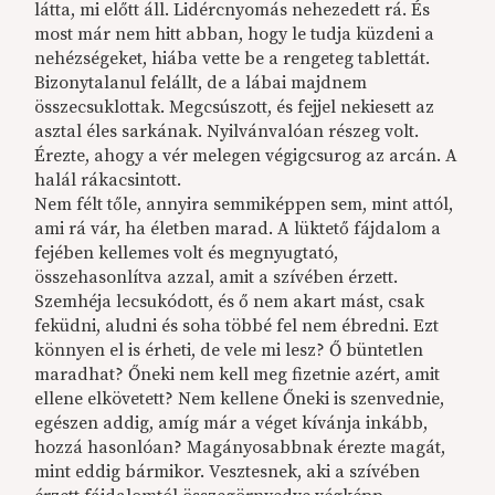
látta, mi előtt áll. Lidércnyomás nehezedett rá. És
most már nem hitt abban, hogy le tudja küzdeni a
nehézségeket, hiába vette be a rengeteg tablettát.
Bizonytalanul felállt, de a lábai majdnem
összecsuklottak. Megcsúszott, és fejjel nekiesett az
asztal éles sarkának. Nyilvánvalóan részeg volt.
Érezte, ahogy a vér melegen végigcsurog az arcán. A
halál rákacsintott.
Nem félt tőle, annyira semmiképpen sem, mint attól,
ami rá vár, ha életben marad. A lüktető fájdalom a
fejében kellemes volt és megnyugtató,
összehasonlítva azzal, amit a szívében érzett.
Szemhéja lecsukódott, és ő nem akart mást, csak
feküdni, aludni és soha többé fel nem ébredni. Ezt
könnyen el is érheti, de vele mi lesz? Ő büntetlen
maradhat? Őneki nem kell meg fizetnie azért, amit
ellene elkövetett? Nem kellene Őneki is szenvednie,
egészen addig, amíg már a véget kívánja inkább,
hozzá hasonlóan? Magányosabbnak érezte magát,
mint eddig bármikor. Vesztesnek, aki a szívében