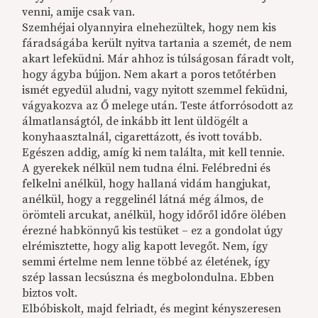
venni, amije csak van.
Szemhéjai olyannyira elnehezültek, hogy nem kis
fáradságába került nyitva tartania a szemét, de nem
akart lefeküdni. Már ahhoz is túlságosan fáradt volt,
hogy ágyba bújjon. Nem akart a poros tetőtérben
ismét egyedül aludni, vagy nyitott szemmel feküdni,
vágyakozva az Ő melege után. Teste átforrósodott az
álmatlanságtól, de inkább itt lent üldögélt a
konyhaasztalnál, cigarettázott, és ivott tovább.
Egészen addig, amíg ki nem találta, mit kell tennie.
A gyerekek nélkül nem tudna élni. Felébredni és
felkelni anélkül, hogy hallaná vidám hangjukat,
anélkül, hogy a reggelinél látná még álmos, de
örömteli arcukat, anélkül, hogy időről időre ölében
érezné habkönnyű kis testüket – ez a gondolat úgy
elrémisztette, hogy alig kapott levegőt. Nem, így
semmi értelme nem lenne többé az életének, így
szép lassan lecsúszna és megbolondulna. Ebben
biztos volt.
Elbóbiskolt, majd felriadt, és megint kényszeresen