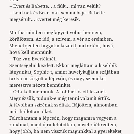
– Evert és Babette… a fiúk… mi van velük?
– Luuknek és Beau-nak semmi baja. Babette
megsérült… Evertet még keresik.
Mintha minden megfagyott volna bennem,
körülöttem. Az idő, a szívem, a vér az ereimben.
Michel ijedten faggatni kezdett, mi történt, hová,
hová kell mennünk.
– Tűz van Evertéknél...
Szentségelni kezdett. Ekkor megláttam a kisebbik
lányunkat, Sophie-t, amint hüvelykujját a szájában
tartva ücsörgött a lépcsőn, és nagy szemeket
meresztve nézett bennünket.
– Oda kell mennünk. A többiek is ott lesznek.
Megnézzük, tudunk-e még tenni valamit értük.
A távolban szirénák szóltak. Rájöttem, álmomban
már hallottam őket.
Felrohantam a lépcsőn, hogy magamra vegyem a
ruhámat, majd újra lefutottam, mivel ráébredtem,
hogy jobb, ha nem visszük magunkkal a gyerekeket,