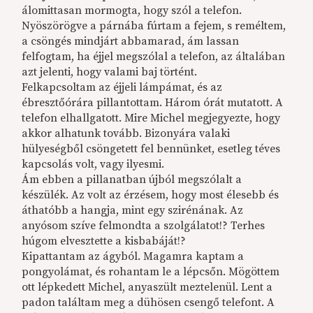
álomittasan mormogta, hogy szól a telefon.
Nyöszörögve a párnába fúrtam a fejem, s reméltem,
a csöngés mindjárt abbamarad, ám lassan
felfogtam, ha éjjel megszólal a telefon, az általában
azt jelenti, hogy valami baj történt.
Felkapcsoltam az éjjeli lámpámat, és az
ébresztőórára pillantottam. Három órát mutatott. A
telefon elhallgatott. Mire Michel megjegyezte, hogy
akkor alhatunk tovább. Bizonyára valaki
hülyeségből csöngetett fel bennünket, esetleg téves
kapcsolás volt, vagy ilyesmi.
Ám ebben a pillanatban újból megszólalt a
készülék. Az volt az érzésem, hogy most élesebb és
áthatóbb a hangja, mint egy szirénának. Az
anyósom szíve felmondta a szolgálatot!? Terhes
húgom elvesztette a kisbabáját!?
Kipattantam az ágyból. Magamra kaptam a
pongyolámat, és rohantam le a lépcsőn. Mögöttem
ott lépkedett Michel, anyaszült meztelenül. Lent a
padon találtam meg a dühösen csengő telefont. A