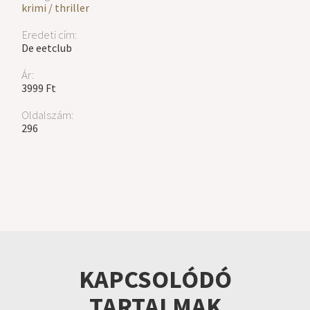
krimi / thriller
Eredeti cím:
De eetclub
Ár:
3999 Ft
Oldalszám:
296
KAPCSOLÓDÓ
TARTALMAK