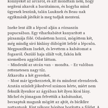
könnyeket az arcáról, és azt mondtam neki, hogy
segíteni akarok a barátaimon, és hogyha mind
ügyesek leszünk, talán Luuknek és Beau-nak
egyikmásik játékát is meg tudjuk menteni.
Ineke lent állt a lépcső alján a rózsaszín
papucsában. Egy viharkabátot kanyarított a
pizsamája fölé. Odasiettem hozzá, mögöttem két,
még mindig síró kislány dübögött lefelé a lépcsőn.
Megpusziltam Inekét, és levettem a kabátomat a
fogasról. Őszülő haja zilált volt, fakón kék
szemeiben aggódást láttam.
– Mindenki az utcán van – mondta. – Ez valóban
rettenetesen nagy tűz.
Átkarolta a két gyereket.
– Most már igyekezzetek, itt én mindent elrendezek.
Azután színlelt jókedvvel számon kérte, miért nem
fekszik ilyenkor az ágyában két ilyen kicsi lány.
Michel és jómagam felvettük a kabátunkat,
becsaptuk magunk mögött az ajtót, és biciklire
pattantunk. Kint vékony hóréteg borította a földet. A