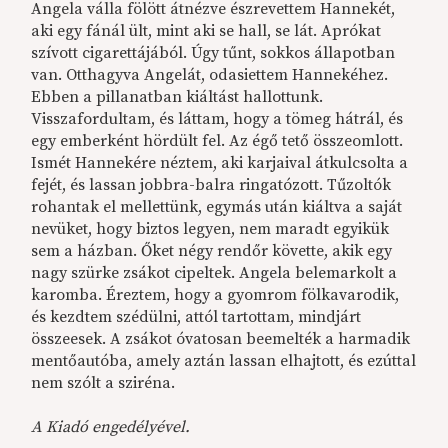
Angela válla fölött átnézve észrevettem Hannekét,
aki egy fánál ült, mint aki se hall, se lát. Aprókat
szívott cigarettájából. Úgy tűnt, sokkos állapotban
van. Otthagyva Angelát, odasiettem Hannekéhez.
Ebben a pillanatban kiáltást hallottunk.
Visszafordultam, és láttam, hogy a tömeg hátrál, és
egy emberként hördült fel. Az égő tető összeomlott.
Ismét Hannekére néztem, aki karjaival átkulcsolta a
fejét, és lassan jobbra-balra ringatózott. Tűzoltók
rohantak el mellettünk, egymás után kiáltva a saját
nevüket, hogy biztos legyen, nem maradt egyikük
sem a házban. Őket négy rendőr követte, akik egy
nagy szürke zsákot cipeltek. Angela belemarkolt a
karomba. Éreztem, hogy a gyomrom fölkavarodik,
és kezdtem szédülni, attól tartottam, mindjárt
összeesek. A zsákot óvatosan beemelték a harmadik
mentőautóba, amely aztán lassan elhajtott, és ezúttal
nem szólt a sziréna.
A Kiadó engedélyével.