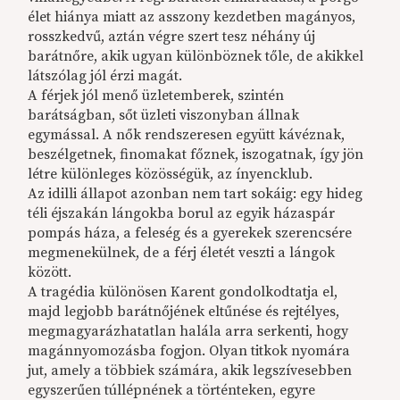
élet hiánya miatt az asszony kezdetben magányos,
rosszkedvű, aztán végre szert tesz néhány új
barátnőre, akik ugyan különböznek tőle, de akikkel
látszólag jól érzi magát.
A férjek jól menő üzletemberek, szintén
barátságban, sőt üzleti viszonyban állnak
egymással. A nők rendszeresen együtt kávéznak,
beszélgetnek, finomakat főznek, iszogatnak, így jön
létre különleges közösségük, az ínyencklub.
Az idilli állapot azonban nem tart sokáig: egy hideg
téli éjszakán lángokba borul az egyik házaspár
pompás háza, a feleség és a gyerekek szerencsére
megmenekülnek, de a férj életét veszti a lángok
között.
A tragédia különösen Karent gondolkodtatja el,
majd legjobb barátnőjének eltűnése és rejtélyes,
megmagyarázhatatlan halála arra serkenti, hogy
magánnyomozásba fogjon. Olyan titkok nyomára
jut, amely a többiek számára, akik legszívesebben
egyszerűen túllépnének a történteken, egyre