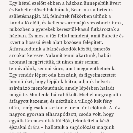
Egy héttel ezelőtt ebben a házban ünnepeltük Evert
és Babette idősebbik fiának, Beau-nak a hetedik
születésnapját. Mi, felnőttek félkörben ültünk a
kandalló előtt, és kellemes aromájú vörösbort ittunk,
miközben a gyerekek keresztül-kasul futkároztak a
házban. És most a tűz felfal mindent, amit Babette és
Evert a hosszú évek alatt közösen felépített.
Átfurakodtunk a bámészkodók között, ismerős
arcokat keresve. Valamit tenni akartunk, habár
azonnal megértettük, itt nincs már semmi
tennivalónk, semmi sincs, amit megmenthetnénk.
Egy rendőr lépett oda hozzánk, és figyelmeztetett
bennünket, hogy lépjünk hátra, adjunk helyet a
szirénázó mentőautónak, amely lépésben haladt
mögötte. Mindenki hátrahőkölt. Michel megragadta
átfagyott kezemet, és néztünk a villogó kék fény
után, amíg csak a sarkon el nem tűnt előlünk. A tűz
nagyon gyorsan elharapódzott, csoda volt, hogy
egyáltalán maradtak túlélők, tekintettel a késő
éjszakai órára – hallottuk a sugdolózást magunk