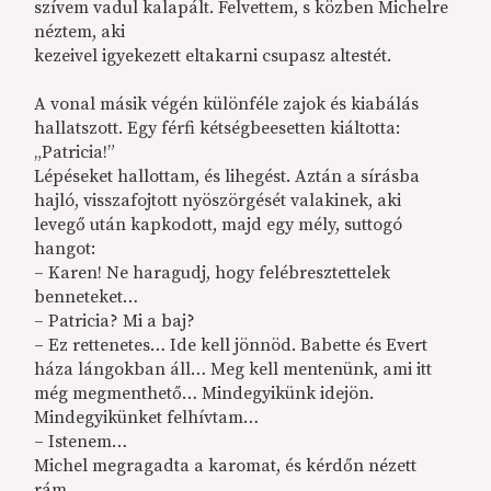
szívem vadul kalapált. Felvettem, s közben Michelre
néztem, aki
kezeivel igyekezett eltakarni csupasz altestét.
A vonal másik végén különféle zajok és kiabálás
hallatszott. Egy férfi kétségbeesetten kiáltotta:
„Patricia!”
Lépéseket hallottam, és lihegést. Aztán a sírásba
hajló, visszafojtott nyöszörgését valakinek, aki
levegő után kapkodott, majd egy mély, suttogó
hangot:
– Karen! Ne haragudj, hogy felébresztettelek
benneteket…
– Patricia? Mi a baj?
– Ez rettenetes… Ide kell jönnöd. Babette és Evert
háza lángokban áll… Meg kell mentenünk, ami itt
még megmenthető… Mindegyikünk idejön.
Mindegyikünket felhívtam…
– Istenem…
Michel megragadta a karomat, és kérdőn nézett
rám.