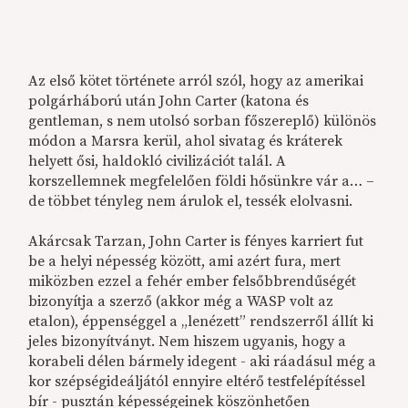
Az első kötet története arról szól, hogy az amerikai
polgárháború után John Carter (katona és
gentleman, s nem utolsó sorban főszereplő) különös
módon a Marsra kerül, ahol sivatag és kráterek
helyett ősi, haldokló civilizációt talál. A
korszellemnek megfelelően földi hősünkre vár a… –
de többet tényleg nem árulok el, tessék elolvasni.
Akárcsak Tarzan, John Carter is fényes karriert fut
be a helyi népesség között, ami azért fura, mert
miközben ezzel a fehér ember felsőbbrendűségét
bizonyítja a szerző (akkor még a WASP volt az
etalon), éppenséggel a „lenézett” rendszerről állít ki
jeles bizonyítványt. Nem hiszem ugyanis, hogy a
korabeli délen bármely idegent - aki ráadásul még a
kor szépségideáljától ennyire eltérő testfelépítéssel
bír - pusztán képességeinek köszönhetően