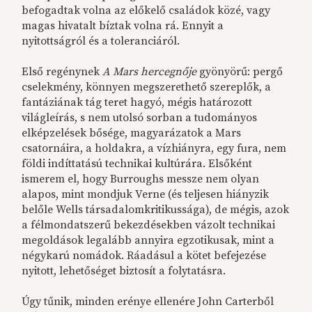
befogadtak volna az előkelő családok közé, vagy
magas hivatalt bíztak volna rá. Ennyit a
nyitottságról és a toleranciáról.
Első regénynek
A Mars hercegnője
gyönyörű: pergő
cselekmény, könnyen megszerethető szereplők, a
fantáziának tág teret hagyó, mégis határozott
világleírás, s nem utolsó sorban a tudományos
elképzelések bősége, magyarázatok a Mars
csatornáira, a holdakra, a vízhiányra, egy fura, nem
földi indíttatású technikai kultúrára. Elsőként
ismerem el, hogy Burroughs messze nem olyan
alapos, mint mondjuk Verne (és teljesen hiányzik
belőle Wells társadalomkritikussága), de mégis, azok
a félmondatszerű bekezdésekben vázolt technikai
megoldások legalább annyira egzotikusak, mint a
négykarú nomádok. Ráadásul a kötet befejezése
nyitott, lehetőséget biztosít a folytatásra.
Úgy tűnik, minden erénye ellenére John Carterből