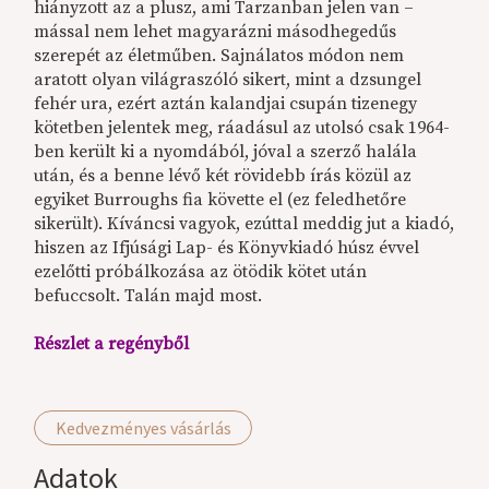
hiányzott az a plusz, ami Tarzanban jelen van –
mással nem lehet magyarázni másodhegedűs
szerepét az életműben. Sajnálatos módon nem
aratott olyan világraszóló sikert, mint a dzsungel
fehér ura, ezért aztán kalandjai csupán tizenegy
kötetben jelentek meg, ráadásul az utolsó csak 1964-
ben került ki a nyomdából, jóval a szerző halála
után, és a benne lévő két rövidebb írás közül az
egyiket Burroughs fia követte el (ez feledhetőre
sikerült). Kíváncsi vagyok, ezúttal meddig jut a kiadó,
hiszen az Ifjúsági Lap- és Könyvkiadó húsz évvel
ezelőtti próbálkozása az ötödik kötet után
befuccsolt. Talán majd most.
Részlet a regényből
Kedvezményes vásárlás
Adatok