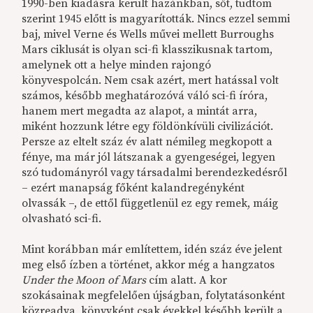
1990-ben kiadásra került hazánkban, sőt, tudtom
szerint 1945 előtt is magyarították. Nincs ezzel semmi
baj, mivel Verne és Wells művei mellett Burroughs
Mars ciklusát is olyan sci-fi klasszikusnak tartom,
amelynek ott a helye minden rajongó
könyvespolcán. Nem csak azért, mert hatással volt
számos, később meghatározóvá váló sci-fi íróra,
hanem mert megadta az alapot, a mintát arra,
miként hozzunk létre egy földönkívüli civilizációt.
Persze az eltelt száz év alatt némileg megkopott a
fénye, ma már jól látszanak a gyengeségei, legyen
szó tudományról vagy társadalmi berendezkedésről
– ezért manapság főként kalandregényként
olvassák –, de ettől függetlenül ez egy remek, máig
olvasható sci-fi.
Mint korábban már említettem, idén száz éve jelent
meg első ízben a történet, akkor még a hangzatos
Under the Moon of Mars
cím alatt. A kor
szokásainak megfelelően újságban, folytatásonként
közreadva, könyvként csak évekkel később került a