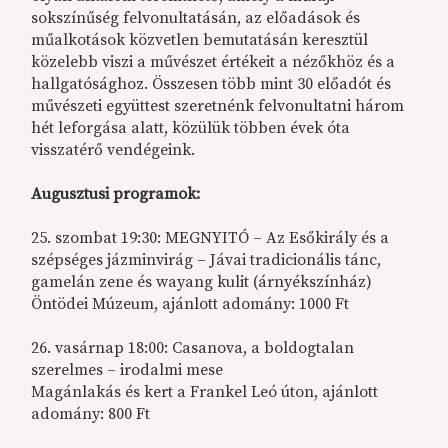
sokszínűség felvonultatásán, az előadások és
műalkotások közvetlen bemutatásán keresztül
közelebb viszi a művészet értékeit a nézőkhöz és a
hallgatósághoz. Összesen több mint 30 előadót és
művészeti együttest szeretnénk felvonultatni három
hét leforgása alatt, közülük többen évek óta
visszatérő vendégeink.
Augusztusi programok:
25. szombat 19:30: MEGNYITÓ – Az Esőkirály és a
szépséges jázminvirág – Jávai tradicionális tánc,
gamelán zene és wayang kulit (árnyékszínház)
Öntödei Múzeum, ajánlott adomány: 1000 Ft
26. vasárnap 18:00: Casanova, a boldogtalan
szerelmes – irodalmi mese
Magánlakás és kert a Frankel Leó úton, ajánlott
adomány: 800 Ft