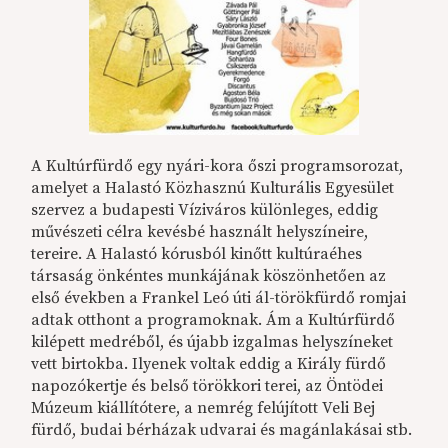
A Kultúrfürdő egy nyári-kora őszi programsorozat,
amelyet a Halastó Közhasznú Kulturális Egyesület
szervez a budapesti Víziváros különleges, eddig
művészeti célra kevésbé használt helyszíneire,
tereire. A Halastó kórusból kinőtt kultúraéhes
társaság önkéntes munkájának köszönhetően az
első években a Frankel Leó úti ál-törökfürdő romjai
adtak otthont a programoknak. Ám a Kultúrfürdő
kilépett medréből, és újabb izgalmas helyszíneket
vett birtokba. Ilyenek voltak eddig a Király fürdő
napozókertje és belső törökkori terei, az Öntödei
Múzeum kiállítótere, a nemrég felújított Veli Bej
fürdő, budai bérházak udvarai és magánlakásai stb.