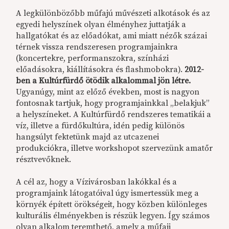
A legkülönbözőbb műfajú művészeti alkotások és az
egyedi helyszínek olyan élményhez juttatják a
hallgatókat és az előadókat, ami miatt nézők százai
térnek vissza rendszeresen programjainkra
(koncertekre, performanszokra, színházi
előadásokra, kiállításokra és flashmobokra).
2012-
ben a Kultúrfürdő ötödik alkalommal jön létre.
Ugyanúgy, mint az előző években, most is nagyon
fontosnak tartjuk, hogy programjainkkal „belakjuk”
a helyszíneket. A Kultúrfürdő rendszeres tematikái a
víz, illetve a fürdőkultúra, idén pedig különös
hangsúlyt fektetünk majd az utcazenei
produkciókra, illetve workshopot szervezünk amatőr
résztvevőknek.
A cél az, hogy a Vízivárosban lakókkal és a
programjaink látogatóival úgy ismertessük meg a
környék épített örökségeit, hogy közben különleges
kulturális élményekben is részük legyen. Így számos
olyan alkalom teremthető, amely a műfaji