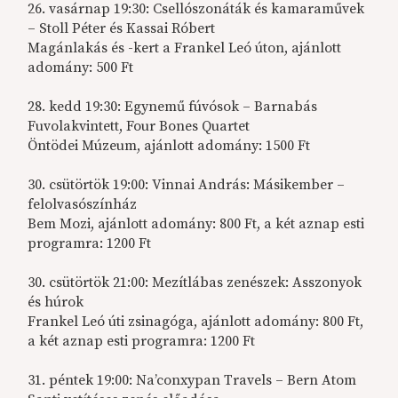
26. vasárnap 19:30: Csellószonáták és kamaraművek
– Stoll Péter és Kassai Róbert
Magánlakás és -kert a Frankel Leó úton, ajánlott
adomány: 500 Ft
28. kedd 19:30: Egynemű fúvósok – Barnabás
Fuvolakvintett, Four Bones Quartet
Öntödei Múzeum, ajánlott adomány: 1500 Ft
30. csütörtök 19:00: Vinnai András: Másikember –
felolvasószínház
Bem Mozi, ajánlott adomány: 800 Ft, a két aznap esti
programra: 1200 Ft
30. csütörtök 21:00: Mezítlábas zenészek: Asszonyok
és húrok
Frankel Leó úti zsinagóga, ajánlott adomány: 800 Ft,
a két aznap esti programra: 1200 Ft
31. péntek 19:00: Na’conxypan Travels – Bern Atom