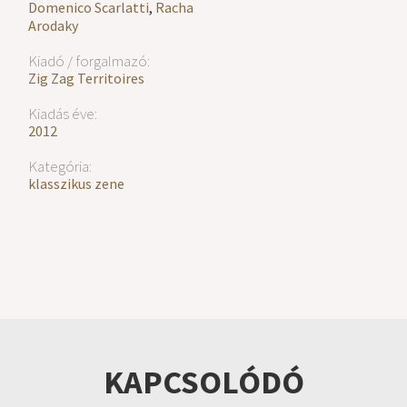
Domenico Scarlatti
,
Racha
Arodaky
Kiadó / forgalmazó:
Zig Zag Territoires
Kiadás éve:
2012
Kategória:
klasszikus zene
KAPCSOLÓDÓ