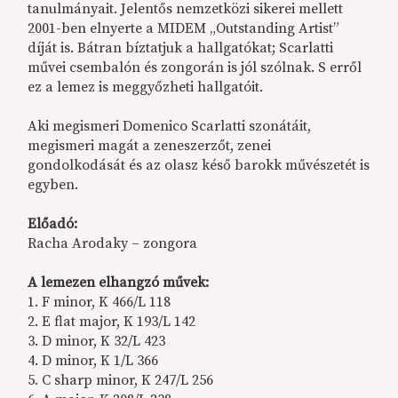
tanulmányait. Jelentős nemzetközi sikerei mellett
2001-ben elnyerte a MIDEM „Outstanding Artist”
díját is. Bátran bíztatjuk a hallgatókat; Scarlatti
művei csembalón és zongorán is jól szólnak. S erről
ez a lemez is meggyőzheti hallgatóit.
Aki megismeri Domenico Scarlatti szonátáit,
megismeri magát a zeneszerzőt, zenei
gondolkodását és az olasz késő barokk művészetét is
egyben.
Előadó:
Racha Arodaky – zongora
A lemezen elhangzó művek:
1. F minor, K 466/L 118
2. E flat major, K 193/L 142
3. D minor, K 32/L 423
4. D minor, K 1/L 366
5. C sharp minor, K 247/L 256