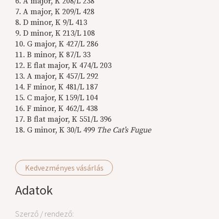
6. A major, K 208/L 238
7. A major, K 209/L 428
8. D minor, K 9/L 413
9. D minor, K 213/L 108
10. G major, K 427/L 286
11. B minor, K 87/L 33
12. E flat major, K 474/L 203
13. A major, K 457/L 292
14. F minor, K 481/L 187
15. C major, K 159/L 104
16. F minor, K 462/L 438
17. B flat major, K 551/L 396
18. G minor, K 30/L 499
The Cat’s Fugue
Kedvezményes vásárlás
Adatok
Szerző / rendező: