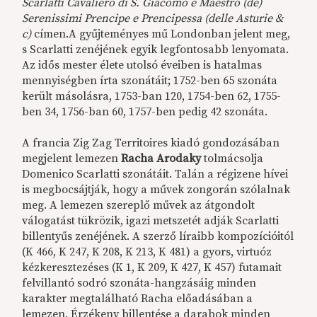
Scarlatti Cavaliero di S. Giacomo e Maestro (dé)
Serenissimi Prencipe e Prencipessa (delle Asturie &
c)
címen.A gyűjteményes mű Londonban jelent meg,
s Scarlatti zenéjének egyik legfontosabb lenyomata.
Az idős mester élete utolsó éveiben is hatalmas
mennyiségben írta szonátáit; 1752-ben 65 szonáta
került másolásra, 1753-ban 120, 1754-ben 62, 1755-
ben 34, 1756-ban 60, 1757-ben pedig 42 szonáta.
A francia Zig Zag Territoires kiadó gondozásában
megjelent lemezen
Racha Arodaky
tolmácsolja
Domenico Scarlatti szonátáit. Talán a régizene hívei
is megbocsájtják, hogy a művek zongorán szólalnak
meg. A lemezen szereplő művek az átgondolt
válogatást tükrözik, igazi metszetét adják Scarlatti
billentyűs zenéjének. A szerző líraibb kompozícióitól
(K 466, K 247, K 208, K 213, K 481) a gyors, virtuóz
kézkeresztezéses (K 1, K 209, K 427, K 457) futamait
felvillantó sodró szonáta-hangzásáig minden
karakter megtalálható Racha előadásában a
lemezen. Érzékeny billentése a darabok minden