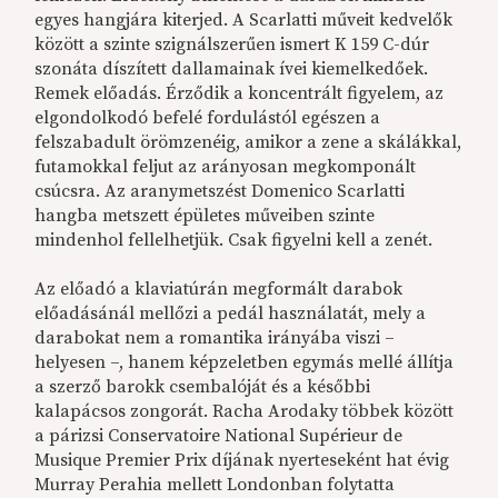
egyes hangjára kiterjed. A Scarlatti műveit kedvelők
között a szinte szignálszerűen ismert K 159 C-dúr
szonáta díszített dallamainak ívei kiemelkedőek.
Remek előadás. Érződik a koncentrált figyelem, az
elgondolkodó befelé fordulástól egészen a
felszabadult örömzenéig, amikor a zene a skálákkal,
futamokkal feljut az arányosan megkomponált
csúcsra. Az aranymetszést Domenico Scarlatti
hangba metszett épületes műveiben szinte
mindenhol fellelhetjük. Csak figyelni kell a zenét.
Az előadó a klaviatúrán megformált darabok
előadásánál mellőzi a pedál használatát, mely a
darabokat nem a romantika irányába viszi –
helyesen –, hanem képzeletben egymás mellé állítja
a szerző barokk csembalóját és a későbbi
kalapácsos zongorát. Racha Arodaky többek között
a párizsi Conservatoire National Supérieur de
Musique Premier Prix díjának nyerteseként hat évig
Murray Perahia mellett Londonban folytatta