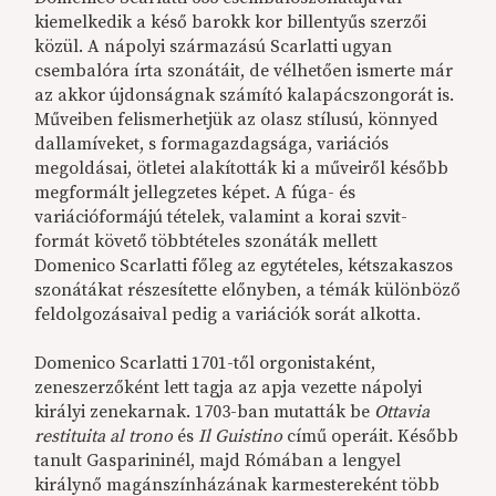
kiemelkedik a késő barokk kor billentyűs szerzői
közül. A nápolyi származású Scarlatti ugyan
csembalóra írta szonátáit, de vélhetően ismerte már
az akkor újdonságnak számító kalapácszongorát is.
Műveiben felismerhetjük az olasz stílusú, könnyed
dallamíveket, s formagazdagsága, variációs
megoldásai, ötletei alakították ki a műveiről később
megformált jellegzetes képet. A fúga- és
variációformájú tételek, valamint a korai szvit-
formát követő többtételes szonáták mellett
Domenico Scarlatti főleg az egytételes, kétszakaszos
szonátákat részesítette előnyben, a témák különböző
feldolgozásaival pedig a variációk sorát alkotta.
Domenico Scarlatti 1701-től orgonistaként,
zeneszerzőként lett tagja az apja vezette nápolyi
királyi zenekarnak. 1703-ban mutatták be
Ottavia
restituita al trono
és
Il Guistino
című operáit. Később
tanult Gasparininél, majd Rómában a lengyel
királynő magánszínházának karmestereként több