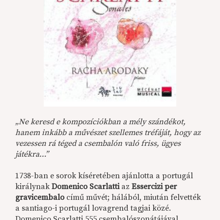
„Ne keresd e kompozíciókban a mély szándékot,
hanem inkább a művészet szellemes tréfáját, hogy az
vezessen rá téged a csembalón való friss, ügyes
játékra…”
1738-ban e sorok kíséretében ajánlotta a portugál
királynak
Domenico Scarlatti
az
Essercizi per
gravicembalo
című művét; hálából, miután felvették
a santiago-i portugál lovagrend tagjai közé.
Domenico Scarlatti 555 csembalószonátájával