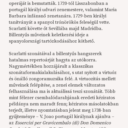
operáját is bemutatták. 1720-tól Lisszabonban a
portugál királyi udvari zenemestere, valamint Maria
Barbara infánsnő zenetanára. 1729-ben királyi
tanítványát a spanyol trónörökös feleségül vette.
Scarlatti követte őt Sevillába majd Madridba.
Billentyűs műveinek keletkezési ideje a
spanyolországi tartózkodásához köthető.
Scarlatti szonátáival a billentyűs hangszerek
hatalmas repertoárját hagyta az utókorra.
Nagymértékben hozzájárult a klasszikus
szonátaformakialakulásához, s utat nyitott a virtuóz
és önálló zongoramuzsika felé. A virtuozitás mellett
műveinek felépítése, a zenei elemek változatos
felhasználása ma is aktuálissá teszi szonátáit. Több
mint félezer csembalódarabjának eredeti kéziratos
példánya nem maradt fenn; kéziratos másolatokban
terjedt, illetve nyomtatásban jelent meg 1738-ban
gyűjteménye – V. Joao portugál királynak ajánlva –
az
Essercizi per Gravicembalo (di) Don Domenico