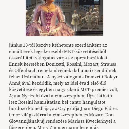
Június 13-tól kezdve kéthetente szerdánként az
elmúlt évek legsikeresebb MET-közvetítéseiből
összeállított válogatás várja az operabarátokat.
Ennek keretében Donizetti, Rossini, Mozart, Strauss
és Offenbach remekműveinek dallamai csendülnek
fel az Urániában. A nyári válogatás Donizetti Boleyn
Annájával kezdődik, mely az idei évad első élő
közvetítése és egyben nagy sikerű MET-premier volt,
Anna Nyetrebkóval a címszerepben. Újra látható
lesz Rossini hamisítatlan bel canto hangulatot
hordozó komédiája, az Ory grófja Juan Diego Flórez
tenor világsztárral a címszerepben és Mozart Don
Giovannijának új rendezése Mariusz Kwecieńnyel a
főszerepben. Mary Zimmermann legendás