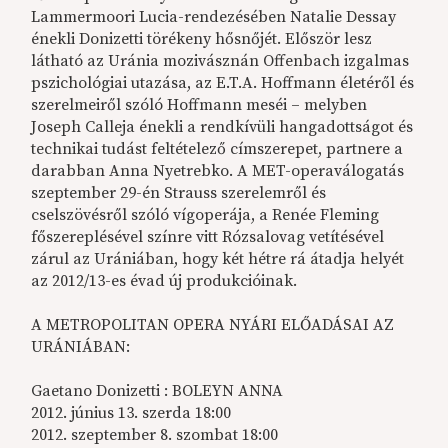
Lammermoori Lucia-rendezésében Natalie Dessay
énekli Donizetti törékeny hősnőjét. Először lesz
látható az Uránia mozivásznán Offenbach izgalmas
pszichológiai utazása, az E.T.A. Hoffmann életéről és
szerelmeiről szóló Hoffmann meséi – melyben
Joseph Calleja énekli a rendkívüli hangadottságot és
technikai tudást feltételező címszerepet, partnere a
darabban Anna Nyetrebko. A MET-operaválogatás
szeptember 29-én Strauss szerelemről és
cselszövésről szóló vígoperája, a Renée Fleming
főszereplésével színre vitt Rózsalovag vetítésével
zárul az Urániában, hogy két hétre rá átadja helyét
az 2012/13-es évad új produkcióinak.
A METROPOLITAN OPERA NYÁRI ELŐADÁSAI AZ
URÁNIÁBAN:
Gaetano Donizetti : BOLEYN ANNA
2012. június 13. szerda 18:00
2012. szeptember 8. szombat 18:00