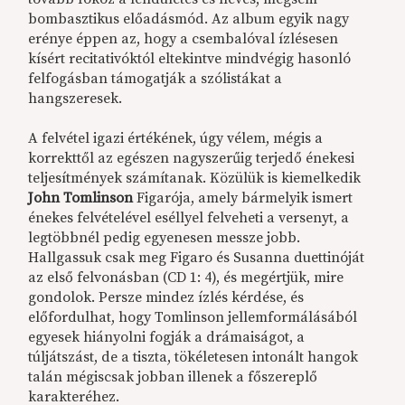
bombasztikus előadásmód. Az album egyik nagy
erénye éppen az, hogy a csembalóval ízlésesen
kísért recitativóktól eltekintve mindvégig hasonló
felfogásban támogatják a szólistákat a
hangszeresek.
A felvétel igazi értékének, úgy vélem, mégis a
korrekttől az egészen nagyszerűig terjedő énekesi
teljesítmények számítanak. Közülük is kiemelkedik
John Tomlinson
Figarója, amely bármelyik ismert
énekes felvételével eséllyel felveheti a versenyt, a
legtöbbnél pedig egyenesen messze jobb.
Hallgassuk csak meg Figaro és Susanna duettinóját
az első felvonásban (CD 1: 4), és megértjük, mire
gondolok. Persze mindez ízlés kérdése, és
előfordulhat, hogy Tomlinson jellemformálásából
egyesek hiányolni fogják a drámaiságot, a
túljátszást, de a tiszta, tökéletesen intonált hangok
talán mégiscsak jobban illenek a főszereplő
karakteréhez.