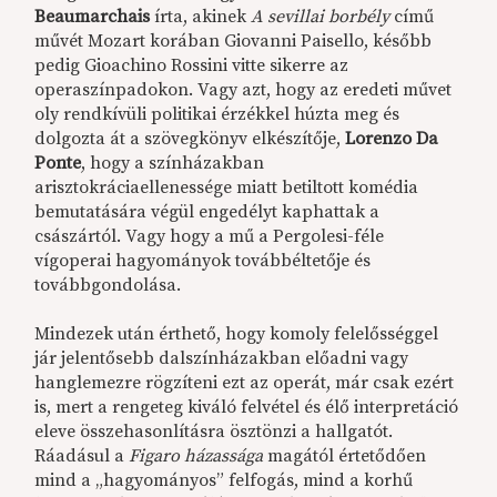
Beaumarchais
írta, akinek
A sevillai borbély
című
művét Mozart korában Giovanni Paisello, később
pedig Gioachino Rossini vitte sikerre az
operaszínpadokon. Vagy azt, hogy az eredeti művet
oly rendkívüli politikai érzékkel húzta meg és
dolgozta át a szövegkönyv elkészítője,
Lorenzo Da
Ponte
, hogy a színházakban
arisztokráciaellenessége miatt betiltott komédia
bemutatására végül engedélyt kaphattak a
császártól. Vagy hogy a mű a Pergolesi-féle
vígoperai hagyományok továbbéltetője és
továbbgondolása.
Mindezek után érthető, hogy komoly felelősséggel
jár jelentősebb dalszínházakban előadni vagy
hanglemezre rögzíteni ezt az operát, már csak ezért
is, mert a rengeteg kiváló felvétel és élő interpretáció
eleve összehasonlításra ösztönzi a hallgatót.
Ráadásul a
Figaro házassága
magától értetődően
mind a „hagyományos” felfogás, mind a korhű