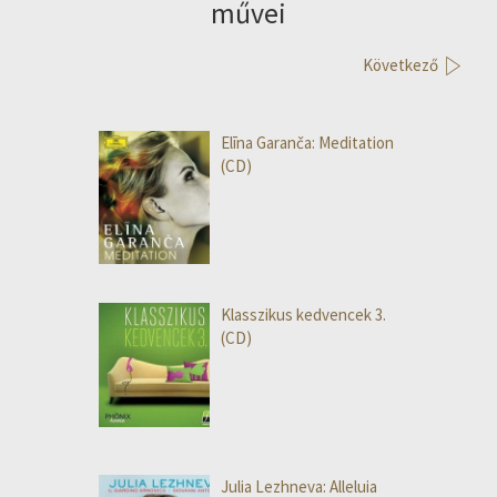
művei
Következő
Elīna Garanča: Meditation
(CD)
Klasszikus kedvencek 3.
(CD)
Julia Lezhneva: Alleluia