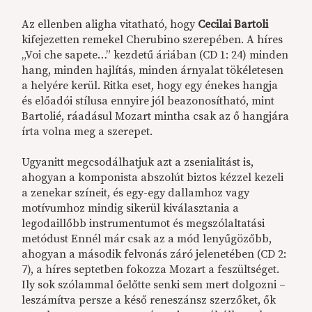
Az ellenben aligha vitatható, hogy
Cecilai Bartoli
kifejezetten remekel Cherubino szerepében. A híres
„Voi che sapete…” kezdetű áriában (CD 1: 24) minden
hang, minden hajlítás, minden árnyalat tökéletesen
a helyére kerül. Ritka eset, hogy egy énekes hangja
és előadói stílusa ennyire jól beazonosítható, mint
Bartolié, ráadásul Mozart mintha csak az ő hangjára
írta volna meg a szerepet.
Ugyanitt megcsodálhatjuk azt a zsenialitást is,
ahogyan a komponista abszolút biztos kézzel kezeli
a zenekar színeit, és egy-egy dallamhoz vagy
motívumhoz mindig sikerül kiválasztania a
legodaillőbb instrumentumot és megszólaltatási
metódust Ennél már csak az a mód lenyűgözőbb,
ahogyan a második felvonás záró jelenetében (CD 2:
7), a híres septetben fokozza Mozart a feszültséget.
Ily sok szólammal őelőtte senki sem mert dolgozni –
leszámítva persze a késő reneszánsz szerzőket, ők