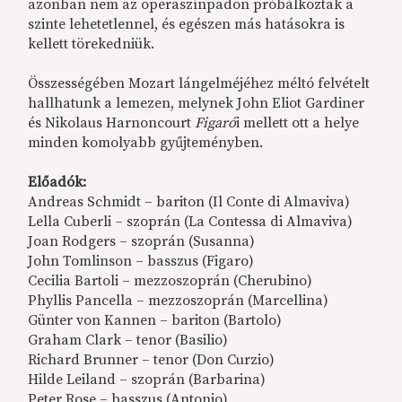
azonban nem az operaszínpadon próbálkoztak a
szinte lehetetlennel, és egészen más hatásokra is
kellett törekedniük.
Összességében Mozart lángelméjéhez méltó felvételt
hallhatunk a lemezen, melynek John Eliot Gardiner
és Nikolaus Harnoncourt
Figaró
i mellett ott a helye
minden komolyabb gyűjteményben.
Előadók:
Andreas Schmidt – bariton (Il Conte di Almaviva)
Lella Cuberli – szoprán (La Contessa di Almaviva)
Joan Rodgers – szoprán (Susanna)
John Tomlinson – basszus (Figaro)
Cecilia Bartoli – mezzoszoprán (Cherubino)
Phyllis Pancella – mezzoszoprán (Marcellina)
Günter von Kannen – bariton (Bartolo)
Graham Clark – tenor (Basilio)
Richard Brunner – tenor (Don Curzio)
Hilde Leiland – szoprán (Barbarina)
Peter Rose – basszus (Antonio)