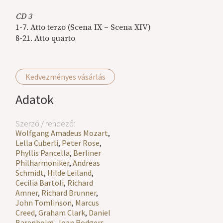
CD 3
1-7. Atto terzo (Scena IX – Scena XIV)
8-21. Atto quarto
Kedvezményes vásárlás
Adatok
Szerző / rendező:
Wolfgang Amadeus Mozart
,
Lella Cuberli
,
Peter Rose
,
Phyllis Pancella
,
Berliner
Philharmoniker
,
Andreas
Schmidt
,
Hilde Leiland
,
Cecilia Bartoli
,
Richard
Amner
,
Richard Brunner
,
John Tomlinson
,
Marcus
Creed
,
Graham Clark
,
Daniel
Barenboim
,
Joan Rodgers
,