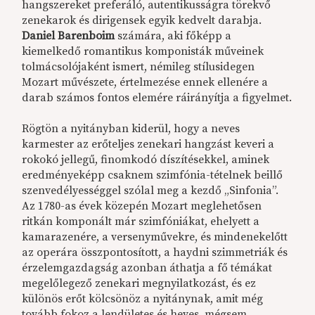
hangszereket preferáló, autentikusságra törekvő
zenekarok és dirigensek egyik kedvelt darabja.
Daniel Barenboim
számára, aki főképp a
kiemelkedő romantikus komponisták műveinek
tolmácsolójaként ismert, némileg stílusidegen
Mozart művészete, értelmezése ennek ellenére a
darab számos fontos elemére ráirányítja a figyelmet.
Rögtön a nyitányban kiderül, hogy a neves
karmester az erőteljes zenekari hangzást keveri a
rokokó jellegű, finomkodó díszítésekkel, aminek
eredményeképp csaknem szimfónia-tételnek beillő
szenvedélyességgel szólal meg a kezdő „Sinfonia”.
Az 1780-as évek közepén Mozart meglehetősen
ritkán komponált már szimfóniákat, ehelyett a
kamarazenére, a versenyművekre, és mindenekelőtt
az operára összpontosított, a haydni szimmetriák és
érzelemgazdagság azonban áthatja a fő témákat
megelőlegező zenekari megnyilatkozást, és ez
különös erőt kölcsönöz a nyitánynak, amit még
tovább fokoz a lendületes és heves, mégsem