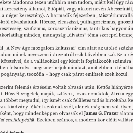
Fekete Madonna (ezen utóbbira nem tudom, miért kell úgy rács
ai keresztény államot, Etiópiát, vagy akkori nevén Abesszíniát
 a néger keresztény). A harmadik fejezetben „Misztériumval
okról olvashatunk. Hórusz, eleusziszi, püthagoreizmus, gnoszt
resztesség, szufizmus, zoroasztrianizmus, tantrikus hagyomán
gyakorlatilag minden, manapság „divatos” téma szerepel benne
ül „A New Age mozgalom kultuszai” cím alatt az utolsó százha
tudom minek nevezzem irányzatról esik bővebben szó. Ez a ré
köteteivel, de a vallásokkal egy kicsit is foglalkozók számár
ben felsorolva megismerhetjük mindazt, amit ebben a témában 
, pogányság, teozófia – hogy csak párat említsek ezek közül.
szerint felemás érzéseim voltak olvasás után. Kettős hiányérz
t. Húsvét-szigetek, maják, szlávok, lovas nomádok, Afrika egy
lna többet megtudni, így ismét csak felületes tudás birtokába
 ez a kiadvány főként azoknak szól, akinek még nem volt ilyen
ásként, hogy mindenképpen olvassák el
James G. Frazer
alapm
iai enciklopédiá
t. Ezekben számos, a modern kor előtti vallás