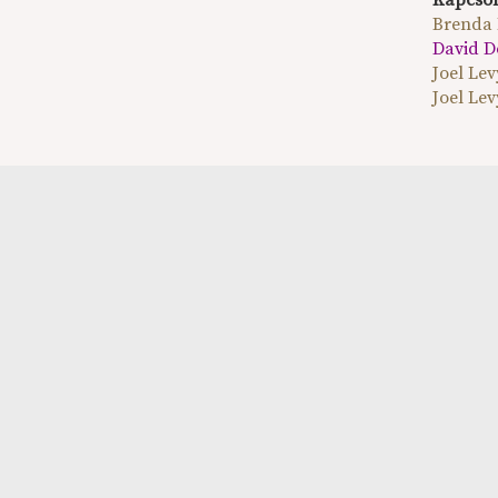
Kapcsol
Brenda 
David Do
Joel Lev
Joel Lev