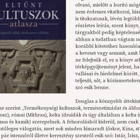
olvasó, mielőtt a borító mög
nem érdemes vitatkozni, hi
is titokzatosak, lévén legtö
részletes leírás, szent köny
tárgyakból pedig képtelenség 
abban a tudatban vágtam nek
korábbi köteteihez hasonlóa
a keveset vagy semmit, amit 
ne felejtsük el, ez a könyv 
térképgyűjteményt jelent, h
vallásai és hiedelmei között
teljesíti, sőt, a közismerteke
szó esik benne.
Douglas a könnyebb áttekint
me szerint „Termékenységi kultuszok, természetimádat és áldoz
sz), római (Mithras), kelta (druidák és úgy általában a kelta
mus és kamik) szerepelnek. A felsorolásból kiderül, nem csak 
ntőleges válogatás, mert sok minden kimaradt (őskor, Kína, st
pár istennőről illetve keresztény szentről esik szó: Istár, Ízisz