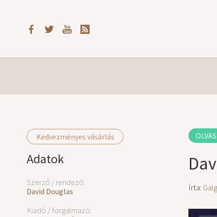
OLVAS
Kedvezményes vásárlás
Adatok
Dav
Szerző / rendező:
Írta:
Gal
David Douglas
Kiadó / forgalmazó: