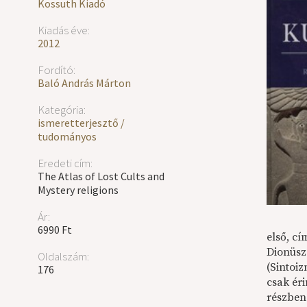
Kossuth Kiadó
Kiadás éve:
2012
Fordító:
Baló András Márton
Kategória:
ismeretterjesztő /
tudományos
Eredeti cím:
The Atlas of Lost Cults and
Mystery religions
Ár:
6990 Ft
első, cí
Dionüszo
Oldalszám:
(Sintoiz
176
csak éri
részben 