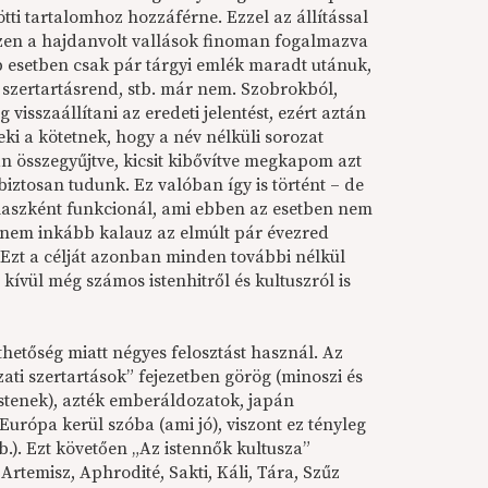
ötti tartalomhoz hozzáférne. Ezzel az állítással
szen a hajdanvolt vallások finoman fogalmazva
bb esetben csak pár tárgyi emlék maradt utánuk,
v, szertartásrend, stb. már nem. Szobrokból,
visszaállítani az eredeti jelentést, ezért aztán
i a kötetnek, hogy a név nélküli sorozat
n összegyűjtve, kicsit kibővítve megkapom azt
biztosan tudunk. Ez valóban így is történt – de
atlaszként funkcionál, ami ebben az esetben nem
anem inkább kalauz az elmúlt pár évezred
. Ezt a célját azonban minden további nélkül
n kívül még számos istenhitről és kultuszról is
hetőség miatt négyes felosztást használ. Az
ati szertartások” fejezetben görög (minoszi és
 istenek), azték emberáldozatok, japán
Európa kerül szóba (ami jó), viszont ez tényleg
b.). Ezt követően „Az istennők kultusza”
, Artemisz, Aphrodité, Sakti, Káli, Tára, Szűz