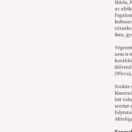
Mária, 
az afrik
fogalom
kultusz
rózsake
lista, 
Végezet
nem is 
korábbi 
időrend
(Wicca)
Szokás 
kimarad
lett vo
szerint
folytat
Mitológ