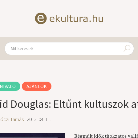
NIVALÓ
AJÁNLÓK
id Douglas: Eltűnt kultuszok a
góczi Tamás
| 2012. 04. 11.
Régmúlt idők titokzatos vall