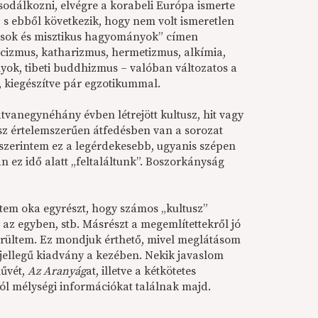
odálkozni, elvégre a korabeli Európa ismerte
, s ebből következik, hogy nem volt ismeretlen
lások és misztikus hagyományok” címen
icizmus, katharizmus, hermetizmus, alkímia,
yok, tibeti buddhizmus – valóban változatos a
, kiegészítve pár egzotikummal.
tvanegynéhány évben létrejött kultusz, hit vagy
sz értelemszerűen átfedésben van a sorozat
a szerintem ez a legérdekesebb, ugyanis szépen
ez idő alatt „feltaláltunk”. Boszorkányság
etem oka egyrészt, hogy számos „kultusz”
 az egyben, stb. Másrészt a megemlítettekről jó
 kerültem. Ez mondjuk érthető, mivel meglátásom
 jellegű kiadvány a kezében. Nekik javaslom
űvét,
Az Aranyág
at, illetve a kétkötetes
ról mélységi információkat találnak majd.