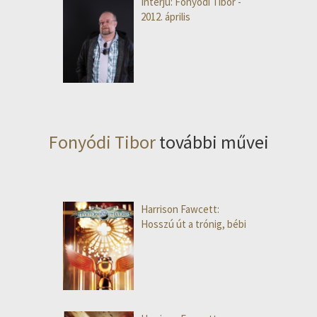
Interjú: Fonyódi Tibor -
2012. április
Fonyódi Tibor
további művei
Harrison Fawcett:
Hosszú út a trónig, bébi