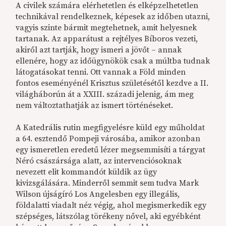
A civilek számára elérhetetlen és elképzelhetetlen
technikával rendelkeznek, képesek az időben utazni,
vagyis szinte bármit megtehetnek, amit helyesnek
tartanak. Az apparátust a rejtélyes Bíboros vezeti,
akiről azt tartják, hogy ismeri a jövőt – annak
ellenére, hogy az időügynökök csak a múltba tudnak
látogatásokat tenni. Ott vannak a Föld minden
fontos eseményénél Krisztus születésétől kezdve a II.
világháborún át a XXIII. századi jelenig, ám meg
nem változtathatják az ismert történéseket.
A Katedrális rutin megfigyelésre küld egy műholdat
a 64. esztendő Pompeji városába, amikor azonban
egy ismeretlen eredetű lézer megsemmisíti a tárgyat
Néró császársága alatt, az intervenciósoknak
nevezett elit kommandót küldik az ügy
kivizsgálására. Minderről semmit sem tudva Mark
Wilson újságíró Los Angelesben egy illegális,
földalatti viadalt néz végig, ahol megismerkedik egy
szépséges, látszólag törékeny nővel, aki egyébként