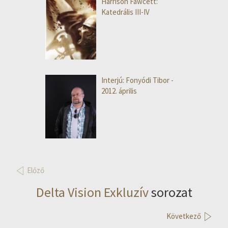
Harrison Fawcett:
Katedrális III-IV
Interjú: Fonyódi Tibor -
2012. április
Előző
Delta Vision Exkluzív
sorozat
Következő