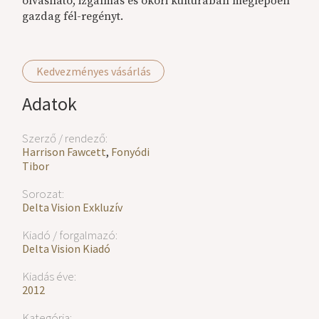
olvasható, izgalmas és ókori kultúrában meglepően
gazdag fél-regényt.
Kedvezményes vásárlás
Adatok
Szerző / rendező:
Harrison Fawcett
,
Fonyódi
Tibor
Sorozat:
Delta Vision Exkluzív
Kiadó / forgalmazó:
Delta Vision Kiadó
Kiadás éve:
2012
Kategória: