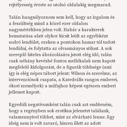
rejtélyesség érzete az utolsó oldalakig megmarad.
Talán hangsúlyoznom sem kell, hogy az izgalom és
a feszültség mind a közel ezer oldalon
nagymértékben jelen volt. Habár a karakterek
bemutatása alatt olykor kicsit leült az egyébként
sodró lendület, ezeken a pontokon hamar túl tudott
lendülni, és folytatta az olvasmányos stílust. A sok
szereplő hiteles ábrázolására jutott elég idő, talán
csak néhány kevésbé fontos mellékalak nem kapott
megfelelő kidolgozást, de a figurák többsége (ami
így is elég népes tábort jelent: Wilson és szerelme, az
intervenciósok csapata, a Katedrális rangos emberei,
ókori személyek) a műfajhoz képest egészen emberi
jellemet kapott.
Egyedüli negatívumként talán csak azt említeném,
hogy a regényben sok erotikus jelenetet találunk,
valamennyivel többet, mint az elvárható lenne. Egy
ideig nem is volt zavaró, hiszen illett az adott