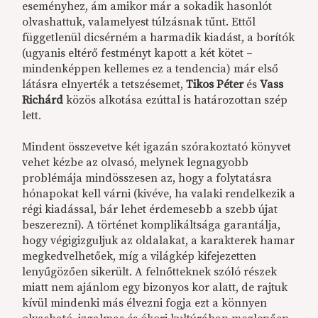
eseményhez, ám amikor már a sokadik hasonlót
olvashattuk, valamelyest túlzásnak tűnt. Ettől
függetlenül dicsérném a harmadik kiadást, a borítók
(ugyanis eltérő festményt kapott a két kötet –
mindenképpen kellemes ez a tendencia) már első
látásra elnyerték a tetszésemet,
Tikos Péter
és
Vass
Richárd
közös alkotása ezúttal is határozottan szép
lett.
Mindent összevetve két igazán szórakoztató könyvet
vehet kézbe az olvasó, melynek legnagyobb
problémája mindösszesen az, hogy a folytatásra
hónapokat kell várni (kivéve, ha valaki rendelkezik a
régi kiadással, bár lehet érdemesebb a szebb újat
beszerezni). A történet komplikáltsága garantálja,
hogy végigizguljuk az oldalakat, a karakterek hamar
megkedvelhetőek, míg a világkép kifejezetten
lenyűgözően sikerült. A felnőtteknek szóló részek
miatt nem ajánlom egy bizonyos kor alatt, de rajtuk
kívül mindenki más élvezni fogja ezt a könnyen