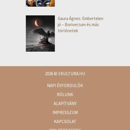
Gaura Ágnes: Embertelen
jó – Boriverzum és más
történetek
2026
© EKULTURA.HU
NAPI ÉVFORDULÓK
RÓLUNK
ALAPÍTVÁNY
IMPRESSZUM
KAPCSOLAT