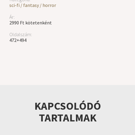
sci-fi / fantasy / horror
Ár:
2990 Ft kötetenként
Oldalszám:
472+494
KAPCSOLÓDÓ
TARTALMAK