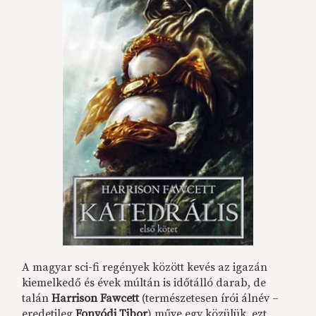
A magyar sci-fi regények között kevés az igazán
kiemelkedő és évek múltán is időtálló darab, de
talán
Harrison Fawcett
(természetesen írói álnév –
eredetileg
Fonyódi Tibor
) műve egy közülük, ezt