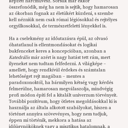
képzett harcművész. Sorsuk már ekkor
összefonódik, még ha nem is sejtik, hogy hamarosan
az ókorban fognak az életükért küzdeni, s szembe
kell nézniük nem csak római légiósokkal és rejtélyes
orgyilkosokkal, de természetfeletti lényekkel is.
Ha a cselekmény az időutazásra épül, az olvasó
óhatatlanul is ellentmondásokat és logikai
bukfenceket keres a koncepcióban, azonban a
Katedrális
már azért is nagy hatást tett rám, mert
ilyeneket nem tudtam felfedezni. A világképe –
amellett, hogy rendkívül érdekes és számtalan
lehetőséget rejt magában – mentes a
paradoxonoktól, ha bármilyen kétség vagy kérdés
felmerülne, hamarosan megválaszolja, mindvégig
profi módon építi fel a kitalált univerzum törvényeit.
További pozitívum, hogy ötletes megoldásokkal ki is
használja az általa alkotott szabályokat, hiszen a
történet annyira szövevényes, hogy nem tudjuk,
éppen mi történik, mekkora a hatása az
időügynököknek vagy a misztikus hatalomnak, a