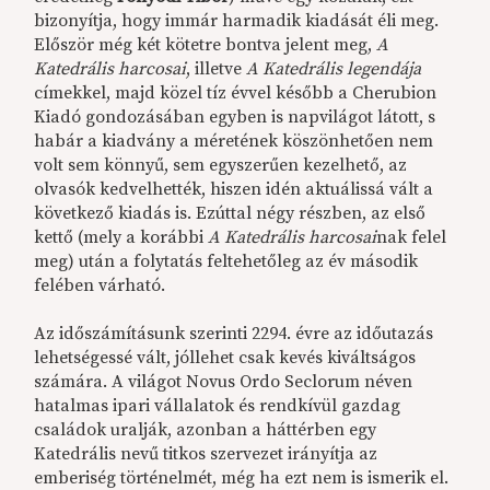
bizonyítja, hogy immár harmadik kiadását éli meg.
Először még két kötetre bontva jelent meg,
A
Katedrális harcosai
, illetve
A Katedrális legendája
címekkel, majd közel tíz évvel később a Cherubion
Kiadó gondozásában egyben is napvilágot látott, s
habár a kiadvány a méretének köszönhetően nem
volt sem könnyű, sem egyszerűen kezelhető, az
olvasók kedvelhették, hiszen idén aktuálissá vált a
következő kiadás is. Ezúttal négy részben, az első
kettő (mely a korábbi
A Katedrális harcosai
nak felel
meg) után a folytatás feltehetőleg az év második
felében várható.
Az időszámításunk szerinti 2294. évre az időutazás
lehetségessé vált, jóllehet csak kevés kiváltságos
számára. A világot Novus Ordo Seclorum néven
hatalmas ipari vállalatok és rendkívül gazdag
családok uralják, azonban a háttérben egy
Katedrális nevű titkos szervezet irányítja az
emberiség történelmét, még ha ezt nem is ismerik el.