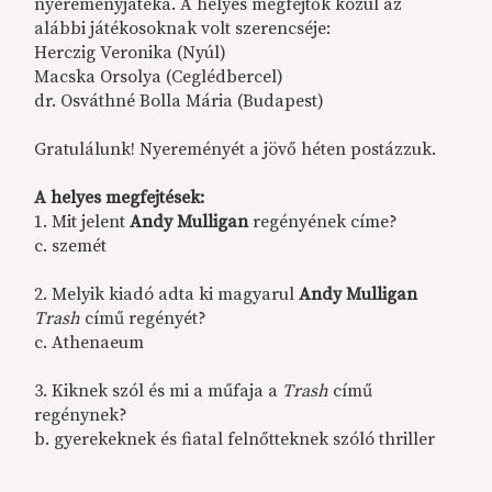
nyereményjátéka. A helyes megfejtők közül az
alábbi játékosoknak volt szerencséje:
Herczig Veronika (Nyúl)
Macska Orsolya (Ceglédbercel)
dr. Osváthné Bolla Mária (Budapest)
Gratulálunk! Nyereményét a jövő héten postázzuk.
A helyes megfejtések:
1. Mit jelent
Andy Mulligan
regényének címe?
c. szemét
2. Melyik kiadó adta ki magyarul
Andy Mulligan
Trash
című regényét?
c. Athenaeum
3. Kiknek szól és mi a műfaja a
Trash
című
regénynek?
b. gyerekeknek és fiatal felnőtteknek szóló thriller