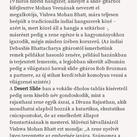
19 húros hibrid hangszer, amelyet a slide-gitárból
kifejlesztve Mohan Veenának nevezett el
megalkotója, Vishwa Mohan Bhatt, mára teljesen
beépült a tradicionális indiai hangszerek közé –
azért is, mert közel áll a hangja a szitárhoz -,
másrészt pedig a zene egésze is a hagyományokhoz
igazodik, mégis minden ízében korszerű. (Az indiai
Debashis Bhattacharya gitárostól ismerhetünk
remek példákat hasonló zenére, például hazánkban
is terjesztett lemezein, a legjobban sikerült albumán
pedig a világutazó hawaii slide-gitáros Bob Brozman
a partnere, az új stílust kezdi tehát komolyan venni a
világzenei színtér.)
A
Desert Slide
-ban a vokális-dholos-tablás kíséretről
pedig nem kisebb név gondoskodik, mint a
rajasthani zene egyik ászai, a Divana Rajasthan, akik
mondhatni alapból hozzák a katartikus, eksztatikus
csúcspontokat, de az emelkedett állapot
fenntartásának is mesterei. Művészi hitvallásáról
Vishwa Mohan Bhatt ezt mondja: „A zene nyelvét
Isten teremtette az emberiség javára. Számomra a