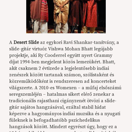
A
Desert Slide
az egykori Ravi Shankar-tanítvány, a
slide-gitár virtuóz Vishwa Mohan Bhatt legújabb
projektje, aki Ry Cooderrel együtt nyert Grammy
díjat 1994-ben megjelent közös lemezükért. Bhatt,
akit csaknem 2 évtizede a legjelentősebb indiai
zenészek között tartanak számon, szólistaként és
közreműködőként is rendszeresen ad koncerteket
világszerte. A 2010-es Womexen – a műfaj elsőszámú
seregszemléjén – hatalmas sikert elérő zenekar a
tradicionális rajasthani cigányzenét ötvözi a slide-
gitár sajátos hangzásával, ezáltal stabil hidat
képezve a hagyományos indiai muzsika és a nyugati
füleknek is befogadhatóbb pszichedelikus
hangzások között. Mindezt egyrészt úgy, hogy ez a