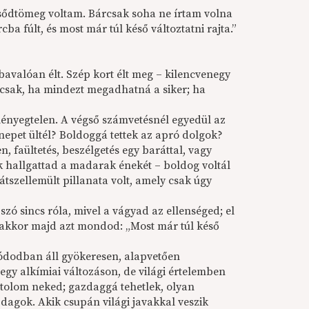
csődtömeg voltam. Bárcsak soha ne írtam volna
ba fúlt, és most már túl késő változtatni rajta.”
avalóan élt. Szép kort élt meg – kilencvenegy
De csak, ha mindezt megadhatná a siker; ha
 lényegtelen. A végső számvetésnél egyedül az
nnepet ültél? Boldoggá tettek az apró dolgok?
n, faültetés, beszélgetés egy baráttal, vagy
k hallgattad a madarak énekét – boldog voltál
tszellemült pillanata volt, amely csak úgy
zó sincs róla, mivel a vágyad az ellenséged; el
és akkor majd azt mondod: „Most már túl késő
módodban áll gyökeresen, alapvetően
egy alkímiai változáson, de világi értelemben
atolom neked; gazdaggá tehetlek, olyan
agok. Akik csupán világi javakkal veszik