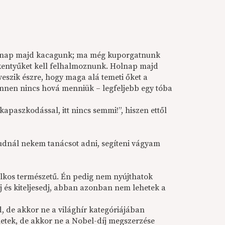
Holnap majd kacagunk; ma még kuporgatnunk
rkentyűket kell felhalmoznunk. Holnap majd
veszik észre, hogy maga alá temeti őket a
 innen nincs hová menniük – legfeljebb egy tóba
paszkodással, itt nincs semmi!”, hiszen ettől
Tudnál nekem tanácsot adni, segíteni vágyam
ilkos természetű. Én pedig nem nyújthatok
j és kiteljesedj, abban azonban nem lehetek a
, de akkor ne a világhír kategóriájában
ehetek, de akkor ne a Nobel-díj megszerzése