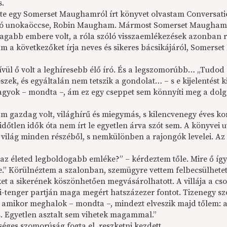
s.
ste egy Somerset Maughamról írt könyvet olvastam Conversatio
ró unokaöccse, Robin Maugham. Mármost Somerset Maugham k
agabb embere volt, a róla szóló visszaemlékezések azonban r
 a következőket írja neves és sikeres bácsikájáról, Somerse
ívül ő volt a leghíresebb élő író. És a legszomorúbb… „Tudod
eszek, és egyáltalán nem tetszik a gondolat… – s e kijelentést
agyok – mondta –, ám ez egy cseppet sem könnyíti meg a dolgo
 gazdag volt, világhírű és miegymás, s kilencvenegy éves ko
 időtlen idők óta nem írt le egyetlen árva szót sem. A könyvei 
 világ minden részéből, s nemkülönben a rajongók levelei. Az
az életed legboldogabb emléke?” – kérdeztem tőle. Mire ő így 
.” Körülnéztem a szalonban, szemügyre vettem felbecsülhetetle
et a sikerének köszönhetően megvásárolhatott. A villája a cs
i-tenger partján maga megért hatszázezer fontot. Tizenegy sz
 amikor meghalok – mondta –, mindezt elveszik majd tőlem: az 
is. Egyetlen asztalt sem vihetek magammal.”
séges szomorúság fogta el, reszketni kezdett.