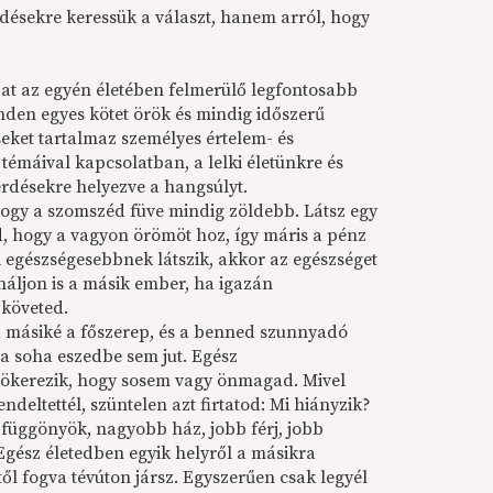
désekre keressük a választ, hanem arról, hogy
ozat az egyén életében felmerülő legfontosabb
nden egyes kötet örök és mindig időszerű
seket tartalmaz személyes értelem- és
témáival kapcsolatban, a lelki életünkre és
rdésekre helyezve a hangsúlyt.
hogy a szomszéd füve mindig zöldebb. Látsz egy
d, hogy a vagyon örömöt hoz, így máris a pénz
 egészségesebbnek látszik, akkor az egészséget
náljon is a másik ember, ha igazán
 követed.
 a másiké a főszerep, és a benned szunnyadó
a soha eszedbe sem jut. Egész
ökerezik, hogy sosem vagy önmagad. Mivel
ndeltettél, szüntelen azt firtatod: Mi hiányzik?
függönyök, nagyobb ház, jobb férj, jobb
 Egész életedben egyik helyről a másikra
ől fogva tévúton jársz. Egyszerűen csak legyél