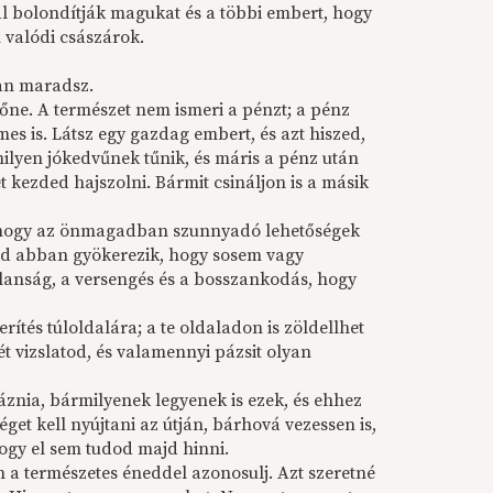
l bolondítják magukat és a többi embert, hogy
valódi császárok.
lan maradsz.
őne. A természet nem ismeri a pénzt; a pénz
s is. Látsz egy gazdag embert, és azt hiszed,
milyen jókedvűnek tűnik, és máris a pénz után
 kezded hajszolni. Bármit csináljon is a másik
e, hogy az önmagadban szunnyadó lehetőségek
god abban gyökerezik, hogy sosem vagy
anság, a versengés és a bosszankodás, hogy
rítés túloldalára; a te oldaladon is zöldellhet
 vizslatod, és valamennyi pázsit olyan
znia, bármilyenek legyenek is ezek, és ehhez
get kell nyújtani az útján, bárhová vezessen is,
 hogy el sem tudod majd hinni.
 a természetes éneddel azonosulj. Azt szeretné