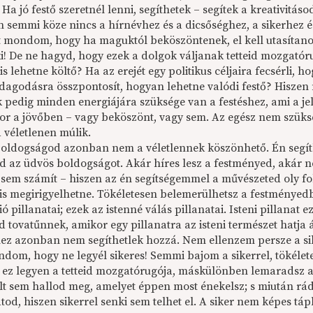
 Ha jó festő szeretnél lenni, segíthetek – segítek a kreativitá
 semmi köze nincs a hírnévhez és a dicsőséghez, a sikerhez é
 mondom, hogy ha maguktól beköszöntenek, el kell utasítano
i! De ne hagyd, hogy ezek a dolgok váljanak tetteid mozgatórug
s lehetne költő? Ha az erejét egy politikus céljaira fecsérli, 
agodásra összpontosít, hogyan lehetne valódi festő? Hiszen m
k pedig minden energiájára szüksége van a festéshez, ami a j
or a jövőben – vagy beköszönt, vagy sem. Az egész nem szükség
 véletlenen múlik.
oldogságod azonban nem a véletlennek köszönhető. Én segíthe
ed az üdvös boldogságot. Akár híres lesz a festményed, akár n
 sem számít – hiszen az én segítségemmel a művészeted oly fo
is megirigyelhetne. Tökéletesen belemerülhetsz a festményedbe
ó pillanatai; ezek az istenné válás pillanatai. Isteni pillanat 
d tovatűnnek, amikor egy pillanatra az isteni természet hatja á
hez azonban nem segíthetlek hozzá. Nem ellenzem persze a sik
dom, hogy ne legyél sikeres! Semmi bajom a sikerrel, tökéle
 ez legyen a tetteid mozgatórugója, máskülönben lemaradsz a f
alt sem hallod meg, amelyet éppen most énekelsz; s miután rád 
od, hiszen sikerrel senki sem telhet el. A siker nem képes tápl