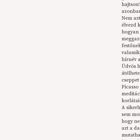
hajtson!
azonban
Nem azt
élvezd k
hogyan i
meggazd
festőne
valamik
hírnév a
Üdvös b
átélhet
cseppet
Picasso 
meditáci
korlátai
A siker
sem mon
hogy ne
azt a d
mutathat