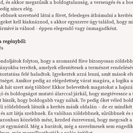
, és akkor megszűnik a boldogtalanság, a versengés és a b
edig nincs elég.
ebbnek szeretnéd látni a füvet, felesleges átbámulni a keríté
geket kell kiaknáznod, s akkor egyszerre úgy találod, hogy mi
ármivé is válnod - éppen elegendő vagy önmagadként.
a regényből:
és
ondoljátok folyton, hogy a szomszéd füve bizonyosan zöldebb, 
rányokba tereltek, amelyek ellentétesek a természet rendelés
koztatása felé haladtok. Igyekeztek azzá lenni, amit mások e
tséget. Amikor pedig az elégedettség várat magára, a logika az
nk hát szert még többre! Ekkor belevetitek magatokat a hajszá
 és boldogságot mutató álarccal járkál, hogy megtévessze a tö
zt hiszik, hogy boldogabb vagy náluk. Te pedig őket véled b
fű zöldebbnek látszik a kerítés másik oldalán – de ez mindkét
 és azt látja szebbnek. És valóban zöldebbnek, sűrűbbnek és dú
azonban közelebb mész, kezded észrevenni, hogy megcsalt a
got egymástól. Még a barátok, még a szerelmesek sem engedik i