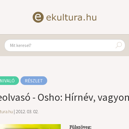
NIVALÓ
RÉSZLET
eolvasó - Osho: Hírnév, vagyo
tura.hu
| 2012. 03. 02.
Fülszöveg: