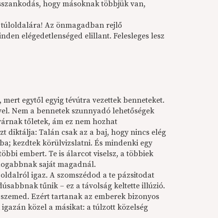
osszankodás, hogy másoknak többjük van,
s túloldalára! Az önmagadban rejlő
nden elégedetlenséged elillant. Felesleges lesz
mert egytől egyig tévútra vezettek benneteket.
ével. Nem a bennetek szunnyadó lehetőségek
lvárnak tőletek, ám ez nem hozhat
t diktálja: Talán csak az a baj, hogy nincs elég
ba; kezdtek körülvizslatni. És mindenki egy
bbi embert. Te is álarcot viselsz, a többiek
oldogabbnak saját magadnál.
 oldalról igaz. A szomszédod a te pázsitodat
sabbnak tűnik – ez a távolság keltette illúzió.
 szemed. Ezért tartanak az emberek bizonyos
gazán közel a másikat: a túlzott közelség