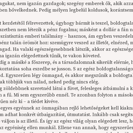
agukat, nem igazán gazdagok; szegény emberek ők, akik azza
en bővelkednek. Pedig mélyen legbelül koldusok, korántsem 
 kezdetétől félrevezettek, úgyhogy bármit is teszel, boldogta
szetben nem létezik a pénz fogalma; másként a dollár a fán n
 színtisztán emberi találmány – hasznos, ám egyben veszedelme
pénz talán örömöt hoz: szemügyre veszed az illetőt, elnézed, 
agad. Ha valaki egészségesebbnek látszik, akkor az egészséget
ha igazán elégedettnek tűnik, te vakon követed.
ig a másiké a főszerep, és a társadalomnak sikerült elérni
koztatása soha eszedbe se jusson. S az egész boldogtalansá
. Egyszerűen légy önmagad, és akkor megszűnik a boldogtal
k többjük van nálad, neked pedig nincs elég.
 zöldebbnek szeretnéd látni a füvet, felesleges átbámulni a ke
 a fű. Mi sem egyszerűbb ennél. Te azonban folyton a másokét
en néz ki – a tiédet kivéve.
egyes egyénnek az önmagában rejlő lehetőségeket kell kiakná
m adhat konkrét útbaigazítást, útmutatást. Inkább csak segítsé
váljon is az illető. És így az egész világ olyan elégedett lesz,
 az egyéniség ellen munkál. Ellene van annak, hogy egyszerűen