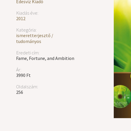
Édesvíz Kiadó
Kiadás éve:
2012
Kategória:
ismeretterjesztő /
tudományos
Eredeti cím:
Fame, Fortune, and Ambition
Ár:
3990 Ft
Oldalszám:
256