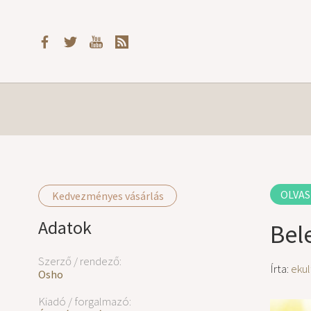
OLVAS
Kedvezményes vásárlás
Adatok
Bel
Szerző / rendező:
Írta:
ekul
Osho
Kiadó / forgalmazó: