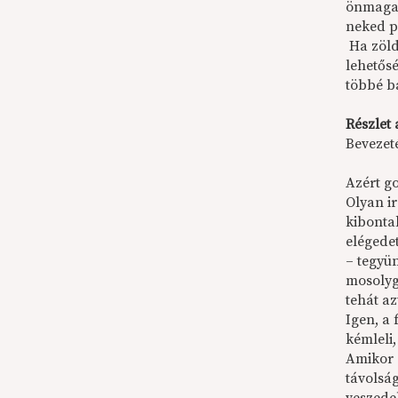
önmagad
neked p
Ha zöld
lehetősé
többé b
Részlet 
Bevezet
Azért g
Olyan i
kibonta
elégedet
– tegyü
mosolygó
tehát a
Igen, a 
kémleli,
Amikor 
távolsá