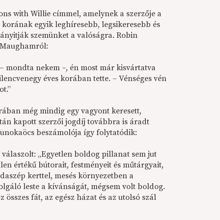
ns with Willie címmel, amelynek a szerzője a
orának egyik leghíresebb, legsikeresebb és
ányitják szemünket a valóságra. Robin
t Maughamról:
 – mondta nekem –, én most már kisvártatva
 kilencvenegy éves korában tette. – Vénséges vén
t.”
rában még mindig egy vagyont keresett,
után kapott szerzői jogdíj továbbra is áradt
 unokaöcs beszámolója így folytatódik:
válaszolt: „Egyetlen boldog pillanat sem jut
n értékű bútorait, festményeit és műtárgyait,
odaszép kerttel, mesés környezetben a
olgáló leste a kívánságát, mégsem volt boldog.
összes fát, az egész házat és az utolsó szál