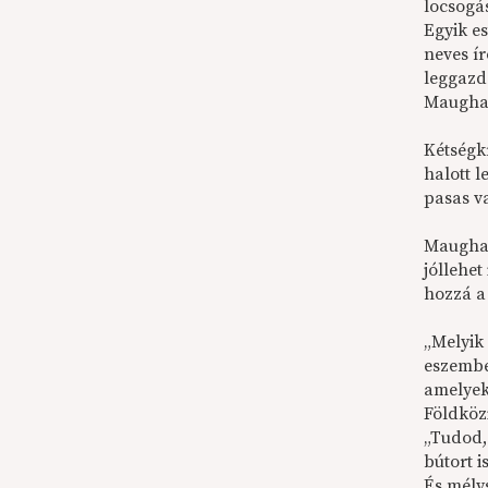
locsogá
Egyik e
neves í
leggazd
Maugham
Kétségk
halott l
pasas v
Maugham
jóllehet
hozzá a
„Melyik 
eszembe
amelyek
Földköz
„Tudod,
bútort 
És mély