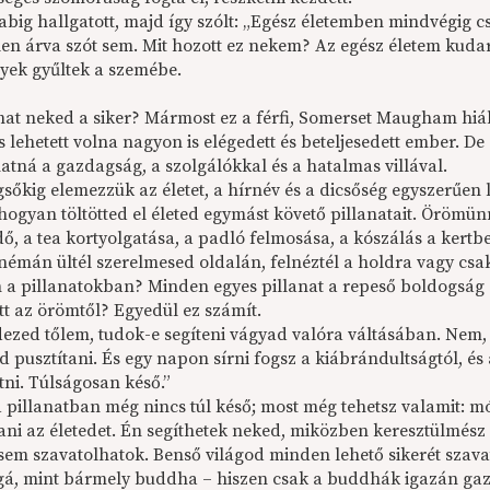
abig hallgatott, majd így szólt: „Egész életemben mindvégig 
len árva szót sem. Mit hozott ez nekem? Az egész életem kudarc
yek gyűltek a szemébe.
hat neked a siker? Mármost ez a férfi, Somerset Maugham hiáb
és lehetett volna nagyon is elégedett és beteljesedett ember. 
tná a gazdagság, a szolgálókkal és a hatalmas villával.
gsőkig elemezzük az életet, a hírnév és a dicsőség egyszerűen
 hogyan töltötted el életed egymást követő pillanatait. Örömü
ő, a tea kortyolgatása, a padló felmosása, a kószálás a kertbe
némán ültél szerelmesed oldalán, felnéztél a holdra vagy csa
 a pillanatokban? Minden egyes pillanat a repeső boldogság á
tt az örömtől? Egyedül ez számít.
ezed tőlem, tudok-e segíteni vágyad valóra váltásában. Nem, s
ed pusztítani. És egy napon sírni fogsz a kiábrándultságtól, 
tni. Túlságosan késő.”
 pillanatban még nincs túl késő; most még tehetsz valamit: 
ani az életedet. Én segíthetek neked, miközben keresztülmész 
sem szavatolhatok. Benső világod minden lehető sikerét szav
á, mint bármely buddha – hiszen csak a buddhák igazán gazd