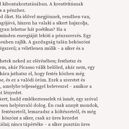
sod kibontakoztatásában. A kreativitásnak
s a pénzhez.
d őket. Ha idővel megjönnek, rendben van,
ójává, hiszen ha valaki a sikert hajszolja,
hogyan lehetne hát poétikus? Ha a
inden energiáját leköti a pénzszerzés. Egy
elenben zajlik. A gazdagság talán beköszönt
szerű; a véletlenen múlik – a siker és a
tek neked az elérésében; festhetsz és
em, akár Picasso válik belőled, akár nem, egy
kára juthatsz el, hogy festés közben még
, és ez a valódi öröm. Ezek a szeretet és
ez, amelybe teljességgel beleveszel – amikor a
t lényedet.
ert, hadd emlékeztesselek rá ismét, egy szóval
tesen helyénvaló dolog. Én csak annyit mondok,
estészetről, lemaradsz a költészetről, és még
köszönt a siker, csak az üres kezedet
álni; nincs tápértéke – a siker pusztán üres