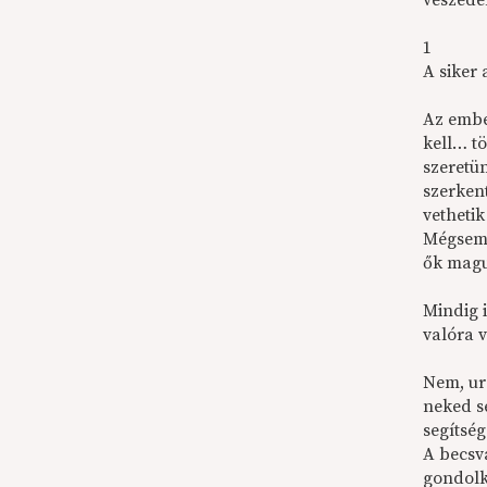
veszede
1
A siker
Az embe
kell… t
szeretün
szerken
vetheti
Mégsem 
ők magu
Mindig 
valóra 
Nem, ur
neked s
segítsé
A becsv
gondolk