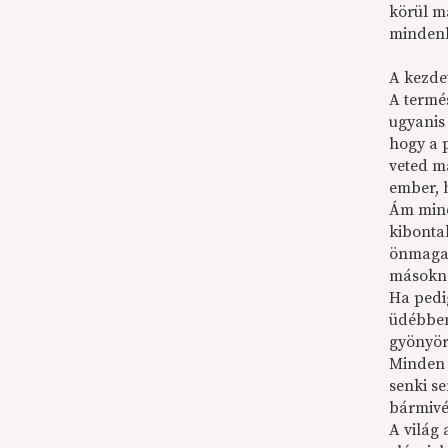
körül m
mindenb
A kezdet
A termé
ugyanis
hogy a 
veted m
ember, 
Ám mind
kibonta
önmagad
másokna
Ha pedig
üdébben
gyönyörű
Minden 
senki se
bármivé 
A világ