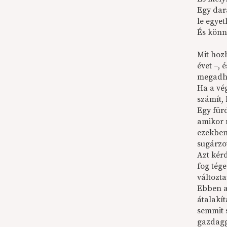
Egy dar
le egyet
És könn
Mit hoz
évet –, 
megadha
Ha a vé
számít,
Egy fürd
amikor 
ezekben
sugárzo
Azt kérd
fog tég
változta
Ebben a
átalakít
semmit 
gazdagg