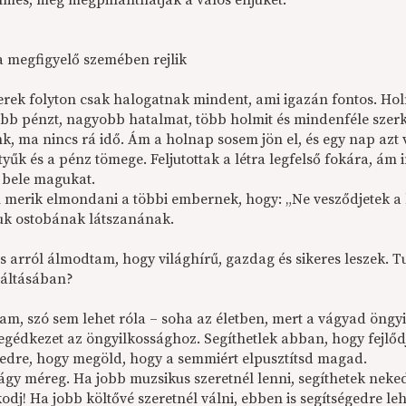
lmes, még megpillanthatják a valós énjüket.
 a megfigyelő szemében rejlik
rek folyton csak halogatnak mindent, ami igazán fontos. 
öbb pénzt, nagyobb hatalmat, több holmit és mindenféle sze
k, ma nincs rá idő. Ám a holnap sosem jön el, és egy nap azt 
tyűk és a pénz tömege. Feljutottak a létra legfelső fokára, ám
k bele magukat.
merik elmondani a többi embernek, hogy: „Ne vesződjetek a ka
k ostobának látszanának.
is arról álmodtam, hogy világhírű, gazdag és sikeres leszek. 
váltásában?
am, szó sem lehet róla – soha az életben, mert a vágyad öngy
egédkezet az öngyilkossághoz. Segíthetlek abban, hogy fejlőd
gedre, hogy megöld, hogy a semmiért elpusztítsd magad.
ágy méreg. Ha jobb muzsikus szeretnél lenni, segíthetek neked
odj! Ha jobb költővé szeretnél válni, ebben is segítségedre l