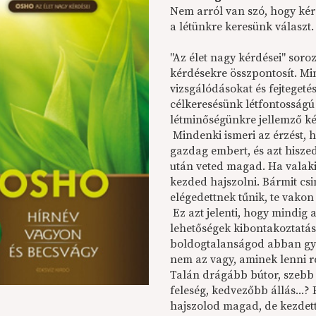
Nem arról van szó, hogy kér
a létünkre keresünk választ.
"Az élet nagy kérdései" sor
kérdésekre összpontosít. Mi
vizsgálódásokat és fejtegeté
célkeresésünk létfontosságú 
létminőségünkre jellemző ké
Mindenki ismeri az érzést, 
gazdag embert, és azt hisze
után veted magad. Ha valaki
kezded hajszolni. Bármit csi
elégedettnek tűnik, te vakon
Ez azt jelenti, hogy mindig
lehetőségek kibontakoztatás
boldogtalanságod abban gy
nem az vagy, aminek lenni re
Talán drágább bútor, szebb 
feleség, kedvezőbb állás...?
hajszolod magad, de kezdett