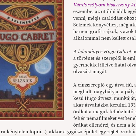
Vándorsólyom kisasszony kü
eszembe, az utóbbi idők egyi
venni, mégis csalódást okoz
Selznick könyvéhez, még akko
hanem grafit rajzok, s azok 
alkalommal nem kellett csa
A leleményes Hugo Cabret
n
a történet és szereplői is e
gyermekkel illetve fiatal ol
olvasást magát.
A címszereplő egy árva fiú, 
meghalt, nagybátyja, a pálya
kezű Hugo átveszi munkáját, 
akar árvaházba kerülni. 193
órákat a maguk felhúzható s
fehér némafilmeket vetíten
órákat ellenőrzi, és nem a le
ára kénytelen lopni…), akkor a gigászi épület egy rejtett szo