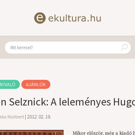
NIVALÓ
AJÁNLÓK
an Selznick: A leleményes Hug
eka Norbert
| 2012. 02. 19.
Mikor először, még a kiadó