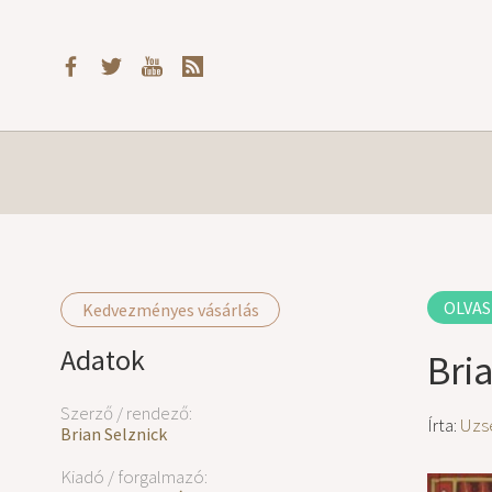
OLVAS
Kedvezményes vásárlás
Adatok
Bri
Szerző / rendező:
Írta:
Uzs
Brian Selznick
Kiadó / forgalmazó: