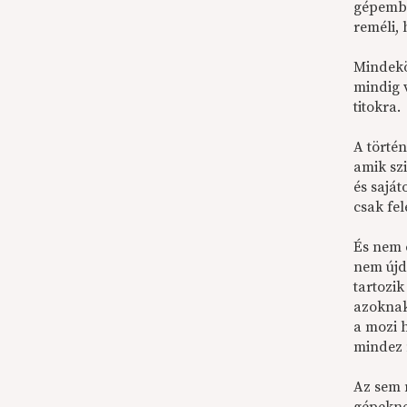
gépembe
reméli, 
Mindekö
mindig 
titokra.
A törté
amik szi
és saját
csak fel
És nem c
nem újd
tartozi
azoknak 
a mozi 
mindez 
Az sem 