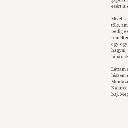
gépekne
ezért is
Mivel a 
tőle, a
pedig ez
remélte
egy-egy
hagyni,
hibának
Láttam 
hiszem 
Mindazo
Nálunk 
baj. Meg