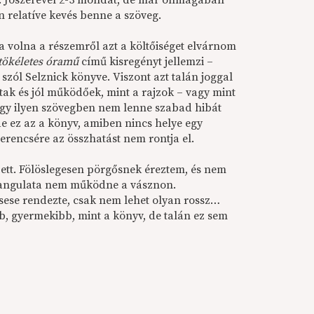
van. Jószerével 2-3 mondat, de már önmagában
n relatíve kevés benne a szöveg.
ba volna a részemről azt a költőiséget elvárnom
tökéletes óramű
című kisregényt jellemzi –
szól Selznick könyve. Viszont azt talán joggal
tak és jól működőek, mint a rajzok – vagy mint
 Egy ilyen szövegben nem lenne szabad hibát
e ez az a könyv, amiben nincs helye egy
rencsére az összhatást nem rontja el.
szett. Fölöslegesen pörgősnek éreztem, és nem
, hangulata nem működne a vásznon.
rsese rendezte, csak nem lehet olyan rossz…
b, gyermekibb, mint a könyv, de talán ez sem