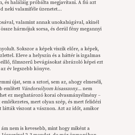
és haláláig próbálta megjavítani. A fiú azt
ajd neki valamiféle üzenetet…
osával, valamint annak unokahúgával, akinél
 össze hármójuk sorsa, és derül fény megannyi
olult. Sokszor a képek viszik előre, a képek,
ettel. Eleve a helyszín és a háttér is izgalmas
beillő, filmszerű bevágásokat ábrázoló képei ezt
: az év legszebb könyve.
mmi újat, sem a sztori, sem az, ahogy elmeséli,
b említett
Vándorsólyom kisasszony…
nem
 lehet ez meghatározó korai olvasmányélmény –
 emlékezetes, mert olyan szép, és mert felidézi
látták viszont a vásznon. Azt az időt, amikor
, ám nem is kevesebb, mint hogy miként a