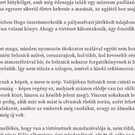
rt bütykölget, amit még édesapja talált egy múzeum padlásán, 
ha egyszer sikerül életre keltenie a masinát, az apjától hoz m
zben Hugo összeismerkedik a pályaudvari játékbolt tulajdon
van valami könyv. Ahogy a történet kibontakozik, úgy fonódik
net maga, minden nyomozós-titokzatos szálával együtt sem bony
ntén Selznick művei, ceruzarajzok, hol több, hol kevesebb részl
os atmoszférával bír, és Selznick sokszor forgatókönyvnek is 
erősítik. Így nem túlzás a szlogen, amivel a kiadó reklámozza
sak a képek, a mese is szép. Valójában Selznick nem csinál se
onság – képes regény ez, melynek számos elődje van (az előb
k ezek közé, hiszen az később jelent meg!). Viszont sokaknak
pedig, akik már sok mást is olvastak életük során, azért lehet
hőskorát, amikor az emberek még csodákat, avagy az álmaikat 
még új volt.
mellékes, hogy van a történetnek mondanivalója is, nem több