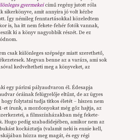
lönleges gyermekei
című regény jutott róla
k sikerkönyve, amit annyira jó volt kézbe
ott. Így némileg fenntartásokkal közeledtem
r is, ha itt nem fekete-fehér fotók vannak,
teszik ki a könyv nagyobbik részét. De ez
lódnom.
em csak különleges szépsége miatt szerethető,
mlékezetesek. Megvan benne az a varázs, ami sok
vasóval kedveltetheti meg a könyveket, az
aki egy párizsi pályaudvaron él. Édesapja
udvar óráinak felügyelője eltűnt, de az ügyes
hogy folytatni tudja titkos életét – hiszen nem
1-et írunk, a mozdonyokat még gőz hajtja, az
zerkezetei, a filmszínházakban még fekete-
ek. Hugo pedig szabadidejében, amikor nem az
bukást kockáztatja (valamit neki is ennie kell,
bácskájában húzza meg magát, és egy régi