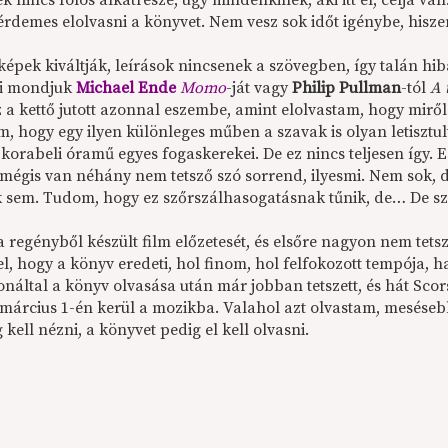
k nincs fölös alkatrésze, úgy mindenkinek, aki itt él, célja 
 érdemes elolvasni a könyvet. Nem vesz sok időt igénybe, hisze
képek kiváltják, leírások nincsenek a szövegben, így talán hi
mi mondjuk
Michael Ende
Momo
-ját vagy
Philip Pullman
-tól
A 
 a kettő jutott azonnal eszembe, amint elolvastam, hogy miről 
m, hogy egy ilyen különleges műben a szavak is olyan letisztul
 korabeli óramű egyes fogaskerekei. De ez nincs teljesen így.
 mégis van néhány nem tetsző szó sorrend, ilyesmi. Nem sok, d
 sem. Tudom, hogy ez szőrszálhasogatásnak tűnik, de… De sze
a regényből készült film előzetesét, és elsőre nagyon nem tet
el, hogy a könyv eredeti, hol finom, hol felfokozott tempója
náltal a könyv olvasása után már jobban tetszett, és hát Sco
március 1-én kerül a mozikba. Valahol azt olvastam, meséseb
 kell nézni, a könyvet pedig el kell olvasni.