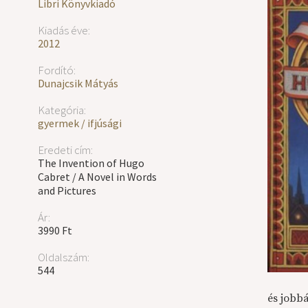
Libri Könyvkiadó
Kiadás éve:
2012
Fordító:
Dunajcsik Mátyás
Kategória:
gyermek / ifjúsági
Eredeti cím:
The Invention of Hugo
Cabret / A Novel in Words
and Pictures
Ár:
3990 Ft
Oldalszám:
544
és jobb