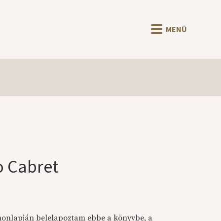
MENÜ
o Cabret
 honlapján belelapoztam ebbe a könyvbe, a