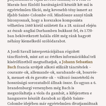
Marais-hoz fűződő barátságáról készült két mű is
egyértelműen fikció, még kevesebb tény ismert az
ifjabb Sainte-Colombe-ról. Mindössze annyi tűnik
bizonyosnak, hogy a korszakos komponista
vélhetően 1660 körül született fia a 18. század elején
az észak-angliai Durhamben bukkant fel, és 1720-
ban bekövetkezett halála előtt még ránk hagyott
néhány kiemelkedő szólódarabot.
A Jordi Savall interpretációjában rögzített
táncfüzérek, mint azt az értékes információkkal teli
kísérőfüzetből megtudhatjuk, a
Johann Sebastian
Bach
francia szvitjeit alkotó stilizált tánctételek –
courante-ok, allemande-ok, sarabande-ok, bourrée-
k, menuet-ek és gavotte-ok – változó összetételű és
hosszúságú sorozataiból állnak össze. És ugyan a 6.
brandenburgi versenyben még Bach is
megszólaltatja a viola da gambát, a kifejezetten e
hangszerre készült darabok az ifjabb Sainte-
Colombe idejében már egyértelműen divatjamúltnak