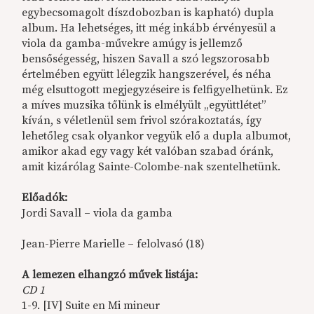
egybecsomagolt díszdobozban is kapható) dupla
album. Ha lehetséges, itt még inkább érvényesül a
viola da gamba-művekre amúgy is jellemző
bensőségesség, hiszen Savall a szó legszorosabb
értelmében együtt lélegzik hangszerével, és néha
még elsuttogott megjegyzéseire is felfigyelhetünk. Ez
a míves muzsika tőlünk is elmélyült „együttlétet”
kíván, s véletlenül sem frivol szórakoztatás, így
lehetőleg csak olyankor vegyük elő a dupla albumot,
amikor akad egy vagy két valóban szabad óránk,
amit kizárólag Sainte-Colombe-nak szentelhetünk.
Előadók:
Jordi Savall – viola da gamba
Jean-Pierre Marielle – felolvasó (18)
A lemezen elhangzó művek listája:
CD 1
1-9. [IV] Suite en Mi mineur