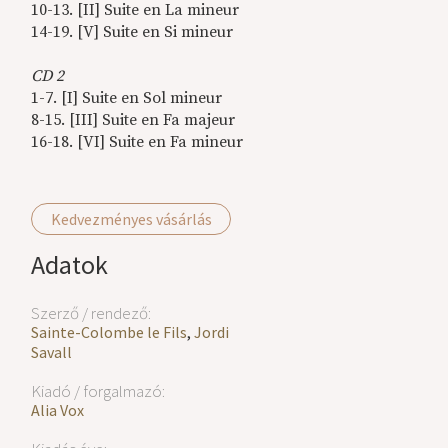
10-13. [II] Suite en La mineur
14-19. [V] Suite en Si mineur
CD 2
1-7. [I] Suite en Sol mineur
8-15. [III] Suite en Fa majeur
16-18. [VI] Suite en Fa mineur
Kedvezményes vásárlás
Adatok
Szerző / rendező:
Sainte-Colombe le Fils
,
Jordi
Savall
Kiadó / forgalmazó:
Alia Vox