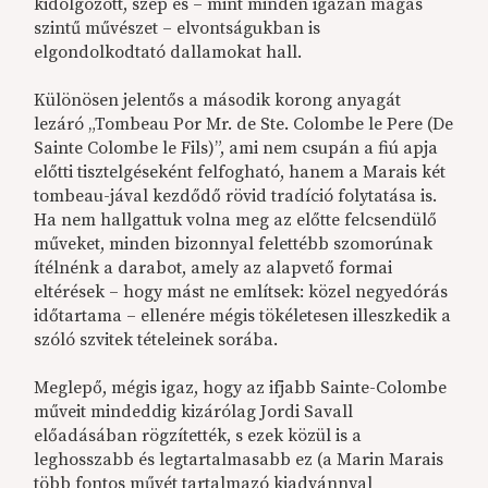
kidolgozott, szép és – mint minden igazán magas
szintű művészet – elvontságukban is
elgondolkodtató dallamokat hall.
Különösen jelentős a második korong anyagát
lezáró „Tombeau Por Mr. de Ste. Colombe le Pere (De
Sainte Colombe le Fils)”, ami nem csupán a fiú apja
előtti tisztelgéseként felfogható, hanem a Marais két
tombeau-jával kezdődő rövid tradíció folytatása is.
Ha nem hallgattuk volna meg az előtte felcsendülő
műveket, minden bizonnyal felettébb szomorúnak
ítélnénk a darabot, amely az alapvető formai
eltérések – hogy mást ne említsek: közel negyedórás
időtartama – ellenére mégis tökéletesen illeszkedik a
szóló szvitek tételeinek sorába.
Meglepő, mégis igaz, hogy az ifjabb Sainte-Colombe
műveit mindeddig kizárólag Jordi Savall
előadásában rögzítették, s ezek közül is a
leghosszabb és legtartalmasabb ez (a Marin Marais
több fontos művét tartalmazó kiadvánnyal