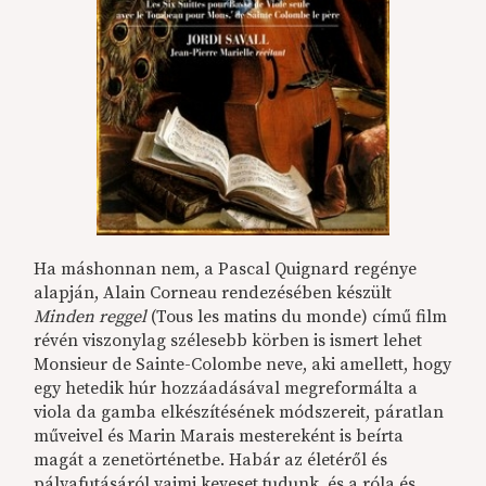
Ha máshonnan nem, a Pascal Quignard regénye
alapján, Alain Corneau rendezésében készült
Minden reggel
(Tous les matins du monde) című film
révén viszonylag szélesebb körben is ismert lehet
Monsieur de Sainte-Colombe neve, aki amellett, hogy
egy hetedik húr hozzáadásával megreformálta a
viola da gamba elkészítésének módszereit, páratlan
műveivel és Marin Marais mestereként is beírta
magát a zenetörténetbe. Habár az életéről és
pályafutásáról vajmi keveset tudunk, és a róla és