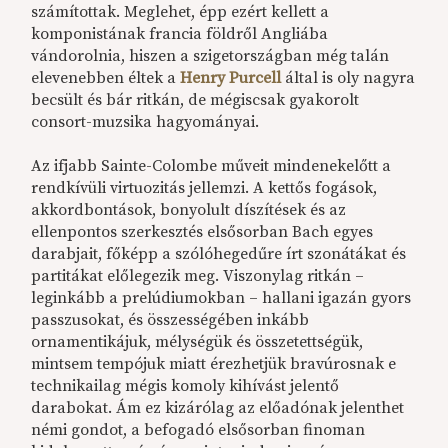
számítottak. Meglehet, épp ezért kellett a
komponistának francia földről Angliába
vándorolnia, hiszen a szigetországban még talán
elevenebben éltek a
Henry Purcell
által is oly nagyra
becsült és bár ritkán, de mégiscsak gyakorolt
consort-muzsika hagyományai.
Az ifjabb Sainte-Colombe műveit mindenekelőtt a
rendkívüli virtuozitás jellemzi. A kettős fogások,
akkordbontások, bonyolult díszítések és az
ellenpontos szerkesztés elsősorban Bach egyes
darabjait, főképp a szólóhegedűre írt szonátákat és
partitákat előlegezik meg. Viszonylag ritkán –
leginkább a prelúdiumokban – hallani igazán gyors
passzusokat, és összességében inkább
ornamentikájuk, mélységük és összetettségük,
mintsem tempójuk miatt érezhetjük bravúrosnak e
technikailag mégis komoly kihívást jelentő
darabokat. Ám ez kizárólag az előadónak jelenthet
némi gondot, a befogadó elsősorban finoman