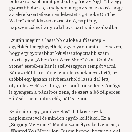
bulizásról szól, mint például a „Friday Night”. Ez egy
gyorsabb darab, amelyben még az sem zavaró, hogy
az eleje kísértetiesen emlékeztet a „Smoke On The
Water” című klasszikusra. Autó, napfény,
napszemcsi és irány valahova partizni a szabadba.
Ezután megint a lassabb daloké a főszerep –
egyébként megfigyelhető egy olyan minta a lemezen,
hogy egy gyorsabbat két visszafogottabb szám
követ. Így a „When You Were Mine” és a „Cold As
Stone” esetében kár is szélvészgyors tempót várni.
Bár az előbbi refrénje lendületesnek nevezhető, az
utóbbi egy igazán szívbemarkoló lassú dal lett,
olyan levezetéssel, hogy azt tanítani kellene. Amúgy
is gyengém a pánsípos zene, de ezért a bő félperces
zárásért nem tudok elég hálás lenni.
Eztán újra egy „autóvezetős” dal következik,
naplementével és minden egyéb kellékkel. Ez a
„Singing Me Home”. Majd a személyes kedvencem, a
„Wanted You More” jön. Bízom benne, hogy ez a dal