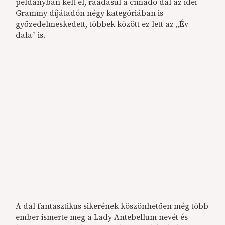
példányban kelt el, ráadásul a címadó dal az idei
Grammy díjátadón négy kategóriában is
győzedelmeskedett, többek között ez lett az „Év
dala” is.
A dal fantasztikus sikerének köszönhetően még több
ember ismerte meg a Lady Antebellum nevét és