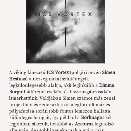
A viking kinézetű
ICS Vortex
(polgári nevén
Simen
Hestnas
) a norvég metal színtér egyik
legkülönlegesebb alakja, akit leginkább a
Dimmu
Borgir
háttérénekeseként és basszusgitárosaként
ismerhettünk. Valójában Simen számos más zenei
projektben és zenekarban is megfordult már és
pályafutása során több fontos lemezen hallatta
különleges hangját, így például a
Borknagar
két
legjobban sikerült, továbbá az
Arcturus
legutolsó
albumán, de utóbbi zenekarnak a mára már