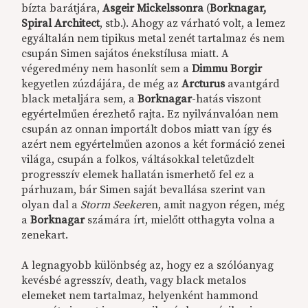
bízta barátjára,
Asgeir Mickelssonra
(
Borknagar,
Spiral Architect
, stb.). Ahogy az várható volt, a lemez
egyáltalán nem tipikus metal zenét tartalmaz és nem
csupán Simen sajátos énekstílusa miatt. A
végeredmény nem hasonlít sem a
Dimmu Borgir
kegyetlen zúzdájára, de még az
Arcturus
avantgárd
black metaljára sem, a
Borknagar
-hatás viszont
egyértelműen érezhető rajta. Ez nyilvánvalóan nem
csupán az onnan importált dobos miatt van így és
azért nem egyértelműen azonos a két formáció zenei
világa, csupán a folkos, váltásokkal teletűzdelt
progresszív elemek hallatán ismerhető fel ez a
párhuzam, bár Simen saját bevallása szerint van
olyan dal a
Storm Seeker
en, amit nagyon régen, még
a
Borknagar
számára írt, mielőtt otthagyta volna a
zenekart.
A legnagyobb különbség az, hogy ez a szólóanyag
kevésbé agresszív, death, vagy black metalos
elemeket nem tartalmaz, helyenként hammond