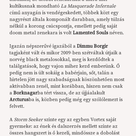
kultikusnak mondható
La Masquerade Infernale
című anyagán is vendégeskedett, többek közt egy
nagyrészt általa komponált darabban, amely túlzás
nélkül a korong csúcspontja, emellett pedig saját
doom metal zenekara is volt
Lamented Souls
néven.
Igazán népszerűvé igazából a
Dimmu Borgir
tagjaként vált és mikor 2009-ben szétváltak útjaik a
norvég black metalosokkal, meg is kezdődtek a
találgatások, hogy vajon mihez kezd emberünk. Ő
pedig nem is ült sokáig a babérjain, sőt, talán a
hirtelen jött nagy szabadságnak köszönhetően most
aktívabban zenél, mint korábban, hiszen nem csak
a
Borknagar
ba tért vissza, de az újjáalakult
Arcturus
ba is, közben pedig még egy szólólemezt is
felvett.
A
Storm Seeker
szinte egy az egyben Vortex saját
gyermeke: az ének és dalszerzés mellett szinte az
összes hangszert is ő kezeli, mindössze a dobolást