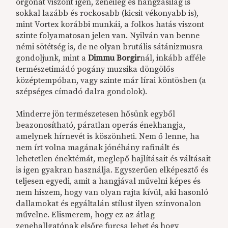
orgonát viszont igen, zeneileg és hangzásilag is
sokkal lazább és rockosabb (kicsit vékonyabb is),
mint Vortex korábbi munkái, a folkos hatás viszont
szinte folyamatosan jelen van. Nyilván van benne
némi sötétség is, de ne olyan brutális sátánizmusra
gondoljunk, mint a
Dimmu Borgir
nál, inkább afféle
természetimádó pogány muzsika döngölős
középtempóban, vagy szinte már lírai köntösben (a
szépséges címadó dalra gondolok).
Minderre jön természetesen hősünk egyből
beazonosítható, páratlan operás énekhangja,
amelynek hírnevét is köszönheti. Nem ő lenne, ha
nem írt volna magának jónéhány rafinált és
lehetetlen énektémát, meglepő hajlításait és váltásait
is igen gyakran használja. Egyszerűen elképesztő és
teljesen egyedi, amit a hangjával művelni képes és
nem hiszem, hogy van olyan rajta kívül, aki hasonló
dallamokat és egyáltalán stílust ilyen színvonalon
művelne. Elismerem, hogy ez az átlag
zenehallgatónak elsőre furcsa lehet és hogy