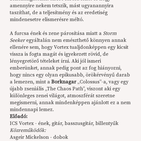
amennyire nekem tetszik, mást ugyanannyira
taszíthat, de a teljesítmény és az eredetiség
mindenesetre elismerésre méltó.
A furcsa ének és zene párosítása miatt a
Storm
Seeker
egyáltalán nem emészthető könnyen annak
ellenére sem, hogy Vortex tualjdonképpen egy kicsit
vissza is fogta magát és igyekezett rövid, de
lényegretörő tételeket írni. Aki jól ismeri
emberünket, annak pedig pont az fog hiányozni,
hogy nincs egy olyan epikusabb, örökérvényű darab
a lemezen, mint a
Borknagar
„Colossus”-a, vagy egy
újabb zseniális „The Chaos Path”, viszont aki egy
különleges zenei világot, atmoszférát szeretne
megismerni, annak mindenképpen ajánlott ez a nem
mindennapi lemez.
Előadó:
ICS Vortex - ének, gitár, basszusgitár, billentyűk
Közreműködők:
Asgeir Mickelson - dobok