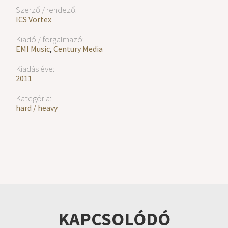
Szerző / rendező:
ICS Vortex
Kiadó / forgalmazó:
EMI Music
,
Century Media
Kiadás éve:
2011
Kategória:
hard / heavy
KAPCSOLÓDÓ