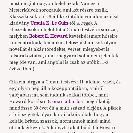
most megint nagyon belehúztak. Van ez a
MesterMűvek sorozatuk, ami két részre oszlik,
Klasszikusokra és Sci-fikre (utóbbi vonalon az első
kiadvány
Ursula K. Le Guin
-től
A rege
). A
klasszikusokon belül fut a Conan testvérei sorozat,
melyben
Robert E. Howard
kevésbé ismert hőseire
koncentrálnak, tematikus felosztásban, sok olyan
novellát és akár töredéket, verset, miegyebet is
felsorakoztatva, amik magyarul soha nem jelentek
meg (de van, ami angolul is csak az utóbbi 1-2
évtizedben).
Cikkem tárgya a Conan testvérei II. alcímet viseli, és
egy olyan nép áll a középpontjában, amiről
valójában ma sem tudunk sokkal többet, mint
Howard korában (
Conan a barbár
megalkotója
mindössze 30 évet élt a múlt század elején). A piktek
a brit szigetek olyan korai lakói voltak, hogy a
kelták, britek, szászok, normannok mind-mind
utánuk érkeztek. A könyvtárakat bújó ifjú Howard