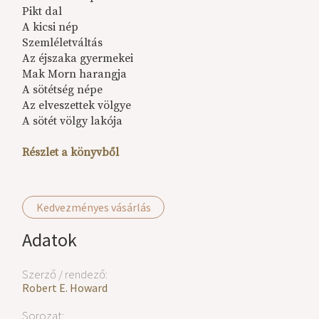
Pikt dal
A kicsi nép
Szemléletváltás
Az éjszaka gyermekei
Mak Morn harangja
A sötétség népe
Az elveszettek völgye
A sötét völgy lakója
Részlet a könyvből
Kedvezményes vásárlás
Adatok
Szerző / rendező:
Robert E. Howard
Sorozat: