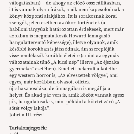
válogatásban) – de ahogy az előző összeállításban,
itt is vannak olyan írások, amik nem kapcsolódnak a
könyv központi alakjához. Itt is sorakoznak korai
zsengék, jelen esetben az ókori történetek (a
babiloni tárgyúak határozottan érdekesek, mert már
azokban is megmutatkozik Howard kimagasló
hangulatteremtő képessége), illetve olyanok, amik
későbbi korokban is játszódnak, ám szereplőjük
visszaemlékezik korábbi életeire (amint az egymás
változatainak tűnő „A kicsi nép” illetve „Az éjszaka
gyermekei” esetében). Emellett bekerült a kötetbe
egy western horror is, „Az elveszettek völgye”, ami
egyes, már korábban olvasott ötletek
újrahasznosítása, de önmagában is megállja a
helyét. És akad pár vers is, amik között vannak egész
jók, hangulatosak is, mint például a kötetet záró „A
sötét völgy lakója”.
Jöhet a III. rész!
Tartalomjegyzék: