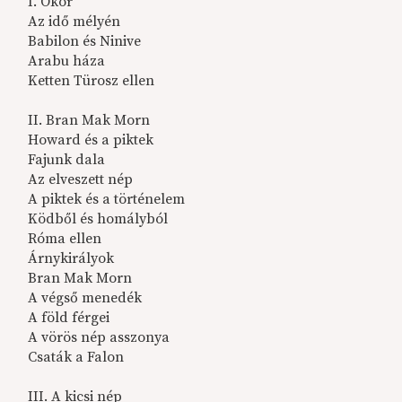
I. Ókor
Az idő mélyén
Babilon és Ninive
Arabu háza
Ketten Türosz ellen
II. Bran Mak Morn
Howard és a piktek
Fajunk dala
Az elveszett nép
A piktek és a történelem
Ködből és homályból
Róma ellen
Árnykirályok
Bran Mak Morn
A végső menedék
A föld férgei
A vörös nép asszonya
Csaták a Falon
III. A kicsi nép