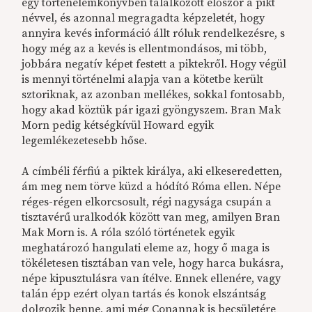
egy történelemkönyvben találkozott először a pikt
névvel, és azonnal megragadta képzeletét, hogy
annyira kevés információ állt róluk rendelkezésre, s
hogy még az a kevés is ellentmondásos, mi több,
jobbára negatív képet festett a piktekről. Hogy végül
is mennyi történelmi alapja van a kötetbe került
sztoriknak, az azonban mellékes, sokkal fontosabb,
hogy akad köztük pár igazi gyöngyszem. Bran Mak
Morn pedig kétségkívül Howard egyik
legemlékezetesebb hőse.
A címbéli férfiú a piktek királya, aki elkeseredetten,
ám meg nem törve küzd a hódító Róma ellen. Népe
réges-régen elkorcsosult, régi nagysága csupán a
tisztavérű uralkodók között van meg, amilyen Bran
Mak Morn is. A róla szóló történetek egyik
meghatározó hangulati eleme az, hogy ő maga is
tökéletesen tisztában van vele, hogy harca bukásra,
népe kipusztulásra van ítélve. Ennek ellenére, vagy
talán épp ezért olyan tartás és konok elszántság
dolgozik benne, ami még Conannak is becsületére