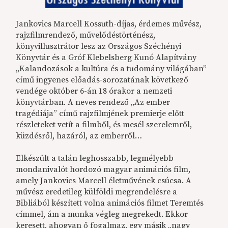
Jankovics Marcell Kossuth-díjas, érdemes művész,
rajzfilmrendező, művelődéstörténész,
könyvillusztrátor lesz az Országos Széchényi
Könyvtár és a Gróf Klebelsberg Kunó Alapítvány
„Kalandozások a kultúra és a tudomány világában”
című ingyenes előadás-sorozatának következő
vendége október 6-án 18 órakor a nemzeti
könyvtárban. A neves rendező „Az ember
tragédiája” című rajzfilmjének premierje előtt
részleteket vetít a filmből, és mesél szerelemről,
küzdésről, hazáról, az emberről…
Elkészült a talán leghosszabb, legmélyebb
mondanivalót hordozó magyar animációs film,
amely Jankovics Marcell életművének csúcsa. A
művész eredetileg külföldi megrendelésre a
Bibliából készített volna animációs filmet Teremtés
címmel, ám a munka végleg megrekedt. Ekkor
keresett, ahogyan ő fogalmaz, egy másik „nagy