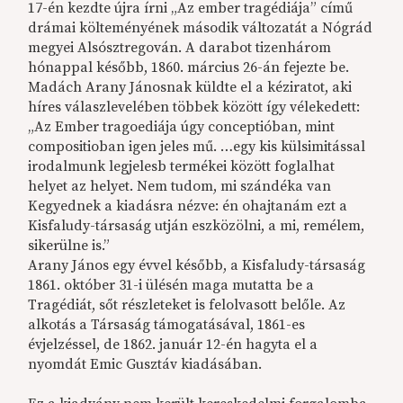
17-én kezdte újra írni „Az ember tragédiája” című
drámai költeményének második változatát a Nógrád
megyei Alsósztregován. A darabot tizenhárom
hónappal később, 1860. március 26-án fejezte be.
Madách Arany Jánosnak küldte el a kéziratot, aki
híres válaszlevelében többek között így vélekedett:
„Az Ember tragoediája úgy conceptióban, mint
compositioban igen jeles mű. …egy kis külsimitással
irodalmunk legjelesb termékei között foglalhat
helyet az helyet. Nem tudom, mi szándéka van
Kegyednek a kiadásra nézve: én ohajtanám ezt a
Kisfaludy-társaság utján eszközölni, a mi, remélem,
sikerülne is.”
Arany János egy évvel később, a Kisfaludy-társaság
1861. október 31-i ülésén maga mutatta be a
Tragédiát, sőt részleteket is felolvasott belőle. Az
alkotás a Társaság támogatásával, 1861-es
évjelzéssel, de 1862. január 12-én hagyta el a
nyomdát Emic Gusztáv kiadásában.