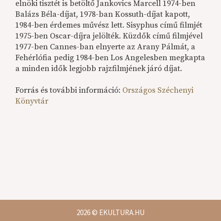
elnöki tisztét is betöltő Jankovics Marcell 1974-ben
Balázs Béla-díjat, 1978-ban Kossuth-díjat kapott,
1984-ben érdemes művész lett. Sisyphus című filmjét
1975-ben Oscar-díjra jelölték. Küzdők című filmjével
1977-ben Cannes-ban elnyerte az Arany Pálmát, a
Fehérlófia pedig 1984-ben Los Angelesben megkapta
a minden idők legjobb rajzfilmjének járó díjat.
Forrás és további információ:
Országos Széchenyi
Könyvtár
2026
© EKULTURA.HU