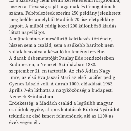
Ez a kiadvány nem került kereskedelmi forgalomba,
hiszen a Társaság saját tagjainak és támogatóinak
szánta. Feltételezések szerint 250 példány jelenhetett
meg belőle, amelyből Madách 20 tiszteletpéldány
kapott. A műből eddig közel 200 különböző kiadás
látott napvilágot.
A műnek nincs elmesélhető keletkezés-története,
hiszen sem a család, sem a szűkebb barátok nem
voltak beavatva a készülő költemény tervébe.
A darab ősbemutatóját Paulay Ede rendezésében
Budapesten, a Nemzeti Színházban 1883.
szeptember 21-én tartották. Az első Ádám Nagy
Imre, az első Éva Jászai Mari az első Lucifer pedig
Gyenes László volt. A darab 1000. előadását 1963.
április 7-én láthatta a nagyközönség a budapesti
Nemzeti Színházban.
Érdekesség: a Madách család a legősibb magyar
családok egyike, alapos kutatások Kürtösi Nyárádot
tekintik az első ismert felmenőnek, aki az 1100-as
évek végén élt.