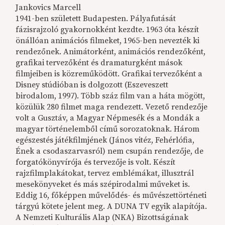
Jankovics Marcell
1941-ben született Budapesten. Pályafutását
fázisrajzoló gyakornokként kezdte. 1963 óta készít
önállóan animációs filmeket, 1965-ben nevezték ki
rendezőnek. Animátorként, animációs rendezőként,
grafikai tervezőként és dramaturgként mások
filmjeiben is közreműködött. Grafikai tervezőként a
Disney stúdióban is dolgozott (Eszeveszett
birodalom, 1997). Több száz film van a háta mögött,
közülük 280 filmet maga rendezett. Vezető rendezője
volt a Gusztáv, a Magyar Népmesék és a Mondák a
magyar történelemből című sorozatoknak. Három
egészestés játékfilmjének (János vitéz, Fehérlófia,
Ének a csodaszarvasról) nem csupán rendezője, de
forgatókönyvírója és tervezője is volt. Készít
rajzfilmplakátokat, tervez emblémákat, illusztrál
mesekönyveket és más szépirodalmi műveket is.
Eddig 16, főképpen művelődés- és művészettörténeti
tárgyú kötete jelent meg. A DUNA TV egyik alapítója.
A Nemzeti Kulturális Alap (NKA) Bizottságának