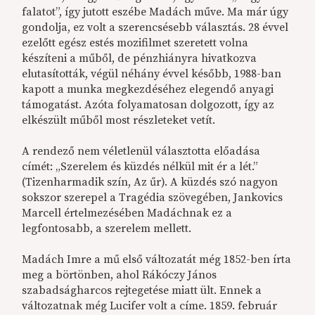
falatot”, így jutott eszébe Madách műve. Ma már úgy
gondolja, ez volt a szerencsésebb választás. 28 évvel
ezelőtt egész estés mozifilmet szeretett volna
készíteni a műből, de pénzhiányra hivatkozva
elutasították, végül néhány évvel később, 1988-ban
kapott a munka megkezdéséhez elegendő anyagi
támogatást. Azóta folyamatosan dolgozott, így az
elkészült műből most részleteket vetít.
A rendező nem véletlenül választotta előadása
címét: „Szerelem és küzdés nélkül mit ér a lét.”
(Tizenharmadik szín, Az űr). A küzdés szó nagyon
sokszor szerepel a Tragédia szövegében, Jankovics
Marcell értelmezésében Madáchnak ez a
legfontosabb, a szerelem mellett.
Madách Imre a mű első változatát még 1852-ben írta
meg a börtönben, ahol Rákóczy János
szabadságharcos rejtegetése miatt ült. Ennek a
változatnak még Lucifer volt a címe. 1859. február