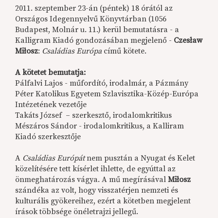
2011. szeptember 23-án (péntek) 18 órától az
Országos Idegennyelvű Könyvtárban (1056
Budapest, Molnár u. 11.) kerül bemutatásra - a
Kalligram Kiadó gondozásában megjelenő -
Czesław
Miłosz
:
Családias Európa
című kötete.
A kötetet bemutatja:
Pálfalvi Lajos - műfordító, irodalmár, a Pázmány
Péter Katolikus Egyetem Szlavisztika-Közép-Európa
Intézetének vezetője
Takáts József – szerkesztő, irodalomkritikus
Mészáros Sándor - irodalomkritikus, a Kalliram
Kiadó szerkesztője
A
Családias Európát
nem pusztán a Nyugat és Kelet
közelítésére tett kísérlet ihlette, de egyúttal az
önmeghatározás vágya. A mű megírásával
Miłosz
szándéka az volt, hogy visszatérjen nemzeti és
kulturális gyökereihez, ezért a kötetben megjelent
írások többsége önéletrajzi jellegű.