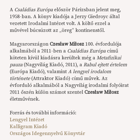
A
Családias Európa
először Párizsban jelent meg,
1958-ban. A könyv kiadója a Jerzy Giedroyc által
vezetett Irodalmi Intézet volt. A költő ezzel a
művével búcsúzott az „öreg” kontinenstől.
Magyarországon
Czesław Miłosz
100. évfordulója
alkalmából a 2011-ben a
Családias Európa
című
köteten kívül kiadásra kerültek még a
Metafizikai
pauza
(Nagyvilág Kiadó, 2011), a
Rabul ejtett értelem
(Európa Kiadó), valamint
A lengyel irodalom
története
(Attraktor Kiadó) című művek. Az
évforduló alkalmából a Nagyvilág irodalmi folyóirat
2011 őszén külön számot szentel
Czesław Miłosz
életművének.
Forrás és további információ:
Lengyel Intézet
Kalligram Kiadó
Országos Idegennyelvű Könyvtár