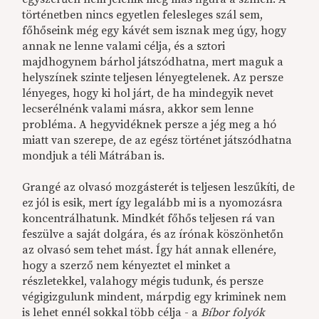
történetben nincs egyetlen felesleges szál sem,
főhőseink még egy kávét sem isznak meg úgy, hogy
annak ne lenne valami célja, és a sztori
majdhogynem bárhol játszódhatna, mert maguk a
helyszínek szinte teljesen lényegtelenek. Az persze
lényeges, hogy ki hol járt, de ha mindegyik nevet
lecserélnénk valami másra, akkor sem lenne
probléma. A hegyvidéknek persze a jég meg a hó
miatt van szerepe, de az egész történet játszódhatna
mondjuk a téli Mátrában is.
Grangé az olvasó mozgásterét is teljesen leszűkíti, de
ez jól is esik, mert így legalább mi is a nyomozásra
koncentrálhatunk. Mindkét főhős teljesen rá van
feszülve a saját dolgára, és az írónak köszönhetőn
az olvasó sem tehet mást. Így hát annak ellenére,
hogy a szerző nem kényeztet el minket a
részletekkel, valahogy mégis tudunk, és persze
végigizgulunk mindent, márpdig egy kriminek nem
is lehet ennél sokkal több célja - a
Bíbor folyók