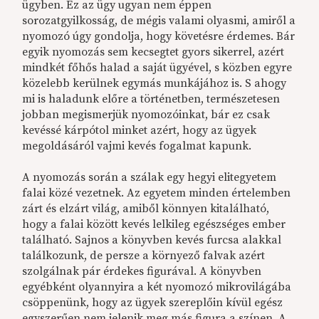
ügyben. Ez az ügy ugyan nem éppen
sorozatgyilkosság, de mégis valami olyasmi, amiről a
nyomozó úgy gondolja, hogy követésre érdemes. Bár
egyik nyomozás sem kecsegtet gyors sikerrel, azért
mindkét főhős halad a saját ügyével, s közben egyre
közelebb kerülnek egymás munkájához is. S ahogy
mi is haladunk előre a történetben, természetesen
jobban megismerjük nyomozóinkat, bár ez csak
kevéssé kárpótol minket azért, hogy az ügyek
megoldásáról vajmi kevés fogalmat kapunk.
A nyomozás során a szálak egy hegyi elitegyetem
falai közé vezetnek. Az egyetem minden értelemben
zárt és elzárt világ, amiből könnyen kitalálható,
hogy a falai között kevés lelkileg egészséges ember
található. Sajnos a könyvben kevés furcsa alakkal
találkozunk, de persze a környező falvak azért
szolgálnak pár érdekes figurával. A könyvben
egyébként olyannyira a két nyomozó mikrovilágába
csöppenünk, hogy az ügyek szereplőin kívül egész
egyszerűen nem jelenik meg más figura a színen. A