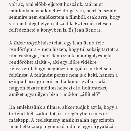
volt az, ami előbb eljutott hozzánk. Mármint
mindenki másnak nehéz dolga van, mert én szinte
semmire nem emlékeztem a filmből, csak arra, hogy
valami hideg helyen játszódik. Ez természetesen
felfedezhető a könyvben is. És Jean Reno is.
A
Bíbor folyók
hőse tehát egy Jean Reno-féle
rendőrfigura – nem hiszen, hogy túl sokáig tartott a
film castingja, mert Reno szinte mindig ilyesfajta
rendőröket alakít –, aki egy időre vidékre
kényszerül, hogy meghúzza magát és ne keltsen
feltűnést. A feltűnést persze nem is ő kelti, hanem a
színpadiasságra erősen hajlamos gyilkos, aki
nagyon bizarr módon helyezi el a holttesteket,
amiket ugyanilyen bizarr módon „állít elő”.
Ha emlékszünk a filmre, akkor tudjuk azt is, hogy a
történet két szálon fut, és a regényben sincs ez
másképp. A cselekmény másik szálán egy szintén
nem hétköznapi nyomozó indul el egy sírgyalázási