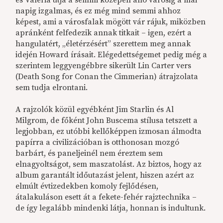
és Valéria útja a semmi közepén álló városig a mai
napig izgalmas, és ez még mind semmi ahhoz
képest, ami a városfalak mögött vár rájuk, miközben
apránként felfedezik annak titkait – igen, ezért a
hangulatért, „életérzésért” szerettem meg annak
idején Howard írásait. Elégedettségemet pedig még a
szerintem leggyengébbre sikerült Lin Carter vers
(Death Song for Conan the Cimmerian) átrajzolata
sem tudja elrontani.
A rajzolók közül egyébként Jim Starlin és Al
Milgrom, de főként John Buscema stílusa tetszett a
legjobban, ez utóbbi kellőképpen izmosan álmodta
papírra a civilizációban is otthonosan mozgó
barbárt, és paneljeinél nem éreztem sem
elnagyoltságot, sem maszatolást. Az biztos, hogy az
album garantált időutazást jelent, hiszen azért az
elmúlt évtizedekben komoly fejlődésen,
átalakuláson esett át a fekete-fehér rajztechnika –
de így legalább mindenki látja, honnan is indultunk.