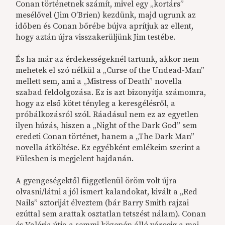
Conan történetnek számít, mivel egy „kortárs”
mesélővel (Jim O’Brien) kezdünk, majd ugrunk az
időben és Conan bőrébe bújva aprítjuk az ellent,
hogy aztán újra visszakerüljünk Jim testébe.
És ha már az érdekességeknél tartunk, akkor nem
mehetek el szó nélkül a „Curse of the Undead-Man”
mellett sem, ami a „Mistress of Death” novella
szabad feldolgozása. Ez is azt bizonyítja számomra,
hogy az első kötet tényleg a keresgélésről, a
próbálkozásról szól. Ráadásul nem ez az egyetlen
ilyen húzás, hiszen a „Night of the Dark God” sem
eredeti Conan történet, hanem a „The Dark Man”
novella átköltése. Ez egyébként emlékeim szerint a
Fülesben is megjelent hajdanán.
A gyengeségektől függetlenül öröm volt újra
olvasni/látni a jól ismert kalandokat, kivált a „Red
Nails” sztoriját élveztem (bár Barry Smith rajzai
ezúttal sem arattak osztatlan tetszést nálam). Conan