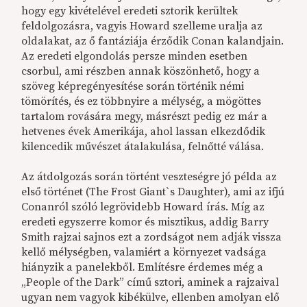
hogy egy kivételével eredeti sztorik kerültek
feldolgozásra, vagyis Howard szelleme uralja az
oldalakat, az ő fantáziája érződik Conan kalandjain.
Az eredeti elgondolás persze minden esetben
csorbul, ami részben annak köszönhető, hogy a
szöveg képregényesítése során történik némi
tömörítés, és ez többnyire a mélység, a mögöttes
tartalom rovására megy, másrészt pedig ez már a
hetvenes évek Amerikája, ahol lassan elkezdődik
kilencedik művészet átalakulása, felnőtté válása.
Az átdolgozás során történt veszteségre jó példa az
első történet (The Frost Giant`s Daughter), ami az ifjú
Conanról szóló legrövidebb Howard írás. Míg az
eredeti egyszerre komor és misztikus, addig Barry
Smith rajzai sajnos ezt a zordságot nem adják vissza
kellő mélységben, valamiért a környezet vadsága
hiányzik a panelekből. Említésre érdemes még a
„People of the Dark” című sztori, aminek a rajzaival
ugyan nem vagyok kibékülve, ellenben amolyan elő