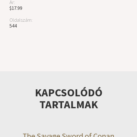
Ár:
$17.99
Oldalszám:
544
KAPCSOLÓDÓ
TARTALMAK
The Savage Sword of Conan