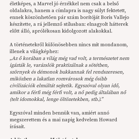
életképes, a Marvel jó érzékkel nem csak a belső
oldalakra, hanem a címlapra is nagy súlyt fektetett,
ennek köszönhetően pár szám borítóját Boris Vallejo
készítette, a rá jellemző stílusban: elnagyolt hátterek
előtt álló, aprólékosan kidolgozott alakokkal.
A történetekről különösebben nincs mit mondanom,
illenek a világképhez:
„Az ő korában a világ még vad volt, a természetet nem
igázták le, varázslók praktizálnak a sötétben,
szörnyek és démonok bukkannak fel rendszeresen,
miközben a lakatlan romvárosok még ősibb
civilizációk elmúltát sejtetik. Egyszóval olyan idő,
amikor a férfi még férfi volt, a nő pedig általában nő
(telt idomokkal, lenge öltözetekben, stb.).”
Egyszóval minden bennük van, amiért annó
megszerettem és a mai napig kedvelem Howard
írásait.