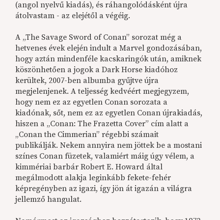
(angol nyelvű kiadás), és ráhangolódásként újra
átolvastam - az elejétől a végéig.
A „The Savage Sword of Conan” sorozat még a
hetvenes évek elején indult a Marvel gondozásában,
hogy aztán mindenféle kacskaringók után, amiknek
köszönhetően a jogok a Dark Horse kiadóhoz
kerültek, 2007-ben albumba gyűjtve újra
megjelenjenek. A teljesség kedvéért megjegyzem,
hogy nem ez az egyetlen Conan sorozata a
kiadónak, sőt, nem ez az egyetlen Conan újrakiadás,
hiszen a „Conan: The Frazetta Cover” cím alatt a
„Conan the Cimmerian” régebbi számait
publikálják. Nekem annyira nem jöttek be a mostani
színes Conan füzetek, valamiért máig úgy vélem, a
kimmériai barbár Robert E. Howard által
megálmodott alakja leginkább fekete-fehér
képregényben az igazi, így jön át igazán a világra
jellemző hangulat.