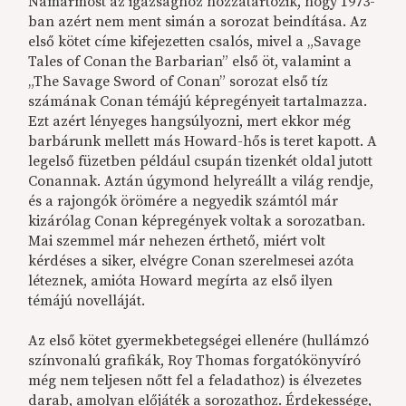
Namármost az igazsághoz hozzátartozik, hogy 1973-
ban azért nem ment simán a sorozat beindítása. Az
első kötet címe kifejezetten csalós, mivel a „Savage
Tales of Conan the Barbarian” első öt, valamint a
„The Savage Sword of Conan” sorozat első tíz
számának Conan témájú képregényeit tartalmazza.
Ezt azért lényeges hangsúlyozni, mert ekkor még
barbárunk mellett más Howard-hős is teret kapott. A
legelső füzetben például csupán tizenkét oldal jutott
Conannak. Aztán úgymond helyreállt a világ rendje,
és a rajongók örömére a negyedik számtól már
kizárólag Conan képregények voltak a sorozatban.
Mai szemmel már nehezen érthető, miért volt
kérdéses a siker, elvégre Conan szerelmesei azóta
léteznek, amióta Howard megírta az első ilyen
témájú novelláját.
Az első kötet gyermekbetegségei ellenére (hullámzó
színvonalú grafikák, Roy Thomas forgatókönyvíró
még nem teljesen nőtt fel a feladathoz) is élvezetes
darab, amolyan előjáték a sorozathoz. Érdekessége,